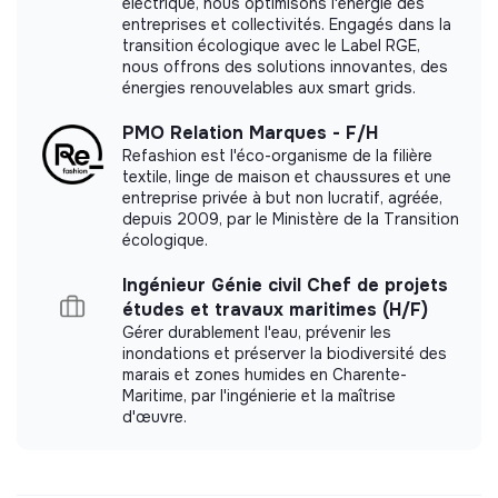
- Assurer la valorisation des projets et de l’impact de la
électrique, nous optimisons l'énergie des
mobilité sur les bénéficiaires
entreprises et collectivités. Engagés dans la
transition écologique avec le Label RGE,
➢ Créer, développer et animer un réseau d’acteurs
nous offrons des solutions innovantes, des
énergies renouvelables aux smart grids.
associatifs et institutionnels au niveau local et
international
PMO Relation Marques - F/H
Refashion est l'éco-organisme de la filière
- Représenter l’association dans les instances
textile, linge de maison et chaussures et une
territoriales selon une stratégie définie par la direction
entreprise privée à but non lucratif, agréée,
depuis 2009, par le Ministère de la Transition
- Animer, fédérer et développer des relations avec les
écologique.
acteurs institutionnels et opérationnels au niveau local
et international
Ingénieur Génie civil Chef de projets
études et travaux maritimes (H/F)
- Constituer et animer un réseau de partenaires
Gérer durablement l'eau, prévenir les
européens et internationaux adaptés au projet
inondations et préserver la biodiversité des
associatif et aux bénéficiaires
marais et zones humides en Charente-
Maritime, par l'ingénierie et la maîtrise
- Gérer et animer des programmes de formations
d'œuvre.
➢ Participer aux projets, à la mise en place et à la
gestion des outils de suivi des actions