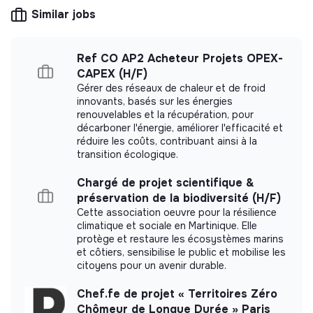
democratic and participative, and its profit-
visés par le bénéficiaire)
Similar jobs
making potential is limited. It may be an
association, cooperative, foundation, mutual or
- Elaborer, suivre et évaluer les dossiers des jeunes sur
ESUS company.
les différents programmes, les différentes formes de
Ref CO AP2 Acheteur Projets OPEX-
mobilité et sur les différentes actions nécessaires à la
CAPEX (H/F)
réalisation de leur projet
Gérer des réseaux de chaleur et de froid
innovants, basés sur les énergies
- Assurer le suivi du projet du bénéficiaires avec le/les
renouvelables et la récupération, pour
More information
prescripteurs d’origine, les partenaires
décarboner l'énergie, améliorer l'efficacité et
européens/internationaux et les acteurs de terrain
réduire les coûts, contribuant ainsi à la
Website
Nonprofit organization
transition écologique.
< 15 persons
Associations
- Sécuriser et consolider toutes les étapes
Chargé de projet scientifique &
d’accompagnement des bénéficiaires : de l’accueil à la
préservation de la biodiversité (H/F)
valorisation du projet jusqu’au retour de mobilité en lien
Cette association oeuvre pour la résilience
avec leur parcours socio-professionnel
climatique et sociale en Martinique. Elle
Impact study
protège et restaure les écosystèmes marins
- Recherches documentaires : veille informative
et côtiers, sensibilise le public et mobilise les
concernant les brochures, plaquettes, fiches,
Parcours le monde grand ouest did not yet
citoyens pour un avenir durable.
d’information concernant l’emploi, la formation,
communicate its impact measurement.
l’expatriation et des aides financières; alimentation de
Chef.fe de projet « Territoires Zéro
l’espace documentaire.
Chômeur de Longue Durée » Paris