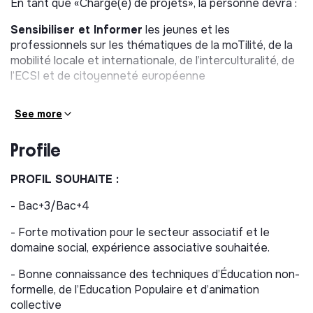
En tant que «Chargé(e) de projets», la personne devra :
Sensibiliser et Informer
les jeunes et les
professionnels sur les thématiques de la moTilité, de la
mobilité locale et internationale, de l’interculturalité, de
l’ECSI et de citoyenneté européenne
Accompagner
des jeunes de 16 à 30 ans dans leur
See more
projet de mobilité à l’international (envoi/accueil) et
l’intégrer dans un parcours d’insertion socio-
Profile
professionnel
Créer et gérer
les projets locaux et ceux organisés
PROFIL SOUHAITE :
dans le cadre d’Erasmus+ et des programme
internationaux : préparer les jeunes au départ et
- Bac+3/Bac+4
coordonner les échanges avec les partenaires locaux
- Forte motivation pour le secteur associatif et le
et internationaux
domaine social, expérience associative souhaitée.
Créer, développer et animer
un réseau d’acteurs
- Bonne connaissance des techniques d’Éducation non-
associatifs et institutionnels au niveau local et
formelle, de l’Education Populaire et d’animation
international
collective