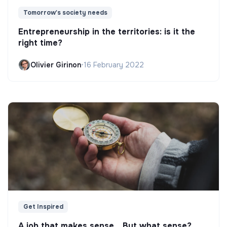
l’association dont l’archivage
Tomorrow's society needs
- Vérifier que les conditions liées à la sécurité et
Entrepreneurship in the territories: is it the
l’hygiène des conditions de travail sont respectés
right time?
- Gestion et entretien des locaux et de son poste de
travail
Olivier Girinon
•
16 February 2022
Get Inspired
A job that makes sense... But what sense?