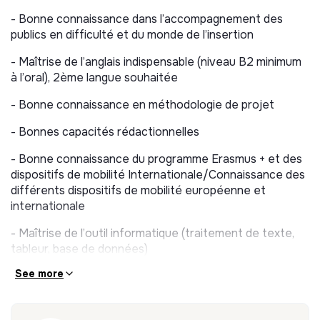
Participer
aux projets, à la mise en place et la gestion
- Bonne connaissance dans l’accompagnement des
des outils de suivi des actions
publics en difficulté et du monde de l’insertion
Participer
à l’animation et à la valorisation du projet
- Maîtrise de l’anglais indispensable (niveau B2 minimum
associatif
à l’oral), 2ème langue souhaitée
Participer
à la gestion de l’antenne territoriale avec la
- Bonne connaissance en méthodologie de projet
Coordinatrice Directrice Générale et organiser les
activités d’une équipe : bénévoles, stagiaires,
- Bonnes capacités rédactionnelles
volontaires en Service Civique
- Bonne connaissance du programme Erasmus + et des
DÉTAIL DES MISSIONS :
dispositifs de mobilité Internationale/Connaissance des
différents dispositifs de mobilité européenne et
➢ Sensibiliser et Informer les jeunes et les
internationale
professionnels sur la thématique de la moTilité, de
la mobilité locale et internationale de
- Maîtrise de l’outil informatique (traitement de texte,
l’interculturalité, de l’ECSI et de la citoyenneté
tableur, base de données)
européenne
See more
- Expérience dans l’accompagnement personnalisé des
- Gérer et animer des réunions d’informations
publics jeunes et dans l’animation - Expérience auprès
collectives et des ateliers thématiques
du public jeune et des adolescents