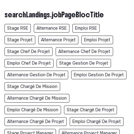
- Créer et préparer les outils pédagogiques et
d’animation
searchLandings.jobPageBlocTitle
- Gérer l’intermédiation et le tutorat des volontaires/
Stage RSE
Alternance RSE
Emploi RSE
des stagiaires
Stage Projet
Alternance Projet
Emploi Projet
- Mettre en place et suivre les outils de suivi des
projets et des accompagnements permettant la
Stage Chef De Projet
Alternance Chef De Projet
réalisation des bilans et de leur archivage.
Emploi Chef De Projet
Stage Gestion De Projet
- Gérer et réaliser les bilans qualitatifs et quantitatifs
des différents projets et leur archivage
Alternance Gestion De Projet
Emploi Gestion De Projet
- Contribuer et participer au montage de dossiers de
Stage Chargé De Mission
subvention ou appel à projets (locaux ou
internationaux)
Alternance Chargé De Mission
- Contribuer et participer à la mise en place des projets
Emploi Chargé De Mission
Stage Chargé De Projet
de l’association avec les acteurs du territoire
Alternance Chargé De Projet
Emploi Chargé De Projet
- Gérer et coordonner les projets et les équipes
impliquées sur ces projets et être garant-e de leur
Stage Project Manager
Alternance Project Manager