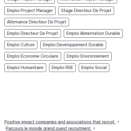
bonne réalisation
Emploi Project Manager
Stage Directeur De Projet
➢ Participer à l’animation et à la valorisation du
projet associatif
Alternance Directeur De Projet
- Proposer et animer des temps collectifs dédiés à la
Emploi Directeur De Projet
Emploi Alimentation Durable
restitution des projets de mobilités des jeunes sur le
Emploi Culture
Emploi Developpement Durable
territoire
Emploi Economie Circulaire
Emploi Environnement
- Créer du lien avec les partenaires et les évènements
du territoire
Emploi Humanitaire
Emploi RSE
Emploi Social
- S’assurer de la valorisation des témoignages et des
projets de l’association à travers divers outils de
communication (réseaux sociaux, presse, site internet,
…).
- Créer, animer et valoriser des outils numériques
(padlet, ….)
Positive impact companies and associations that recruit
>
- Promouvoir le projet associatif sur le territoire
Parcours le monde grand ouest recruitment
>