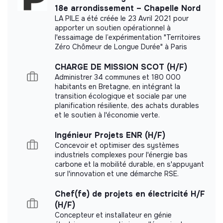
18e arrondissement – Chapelle Nord
➢ Créer et gérer les projets locaux et les projets
LA PILE a été créée le 23 Avril 2021 pour
de mobilité organisés dans le cadre d’Erasmus+ ou
Labels and certifications
apporter un soutien opérationnel à
des programmes internationaux
l'essaimage de l’expérimentation "Territoires
Zéro Chômeur de Longue Durée" à Paris
This structure did not communicate to us the
- Initier le développement de nouveaux projets
labels or certifications that it was able to obtain.
européen et internationaux
CHARGE DE MISSION SCOT (H/F)
Administrer 34 communes et 180 000
- Organiser et proposer à travers des temps individuels
habitants en Bretagne, en intégrant la
et collectifs, une préparation au départ, un suivi et un
transition écologique et sociale par une
bilan au retour, adaptés aux jeunes bénéficiaires des
planification résiliente, des achats durables
Documents
projets de mobilité
et le soutien à l'économie verte.
- Coordonner les échanges avec les partenaires
Did not yet add a transparency document.
Ingénieur Projets ENR (H/F)
français et internationaux
Concevoir et optimiser des systèmes
industriels complexes pour l'énergie bas
- Formuler, lister et recueillir les documents
carbone et la mobilité durable, en s'appuyant
administratifs et techniques liés au dispositif de mobilité
sur l'innovation et une démarche RSE.
retenu pour le bénéficiaire
Chef(fe) de projets en électricité H/F
- Assurer le suivi administratif du projet
(H/F)
Concepteur et installateur en génie