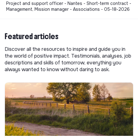
- Organiser, impulser et soutenir les initiatives des
Project and support officer - Nantes - Short-term contract -
Management, Mission manager - Associations - 05-18-2026
bénévoles et volontaires en Service Civique engagés
dans l’association
➢ Participer à la gestion de l’antenne territoriale
Featured articles
avec la Coordinatrice Directrice Générale et
organiser les activités d’une équipe
Discover all the resources to inspire and guide you in
- Conduire les réunions d’équipe
the world of positive impact. Testimonials, analyses, job
descriptions and skills of tomorrow, everything you
- Planifier et valider les congés en accord avec la
always wanted to know without daring to ask.
direction
- Gérer et valider les récupérations de l’équipe (salariés,
volontaires)
- Mettre en place les outils de communication interne
- Coordonner et répartir les tâches respectives entre
les membres de l’équipe
- Participer à la gestion administrative et logistique de