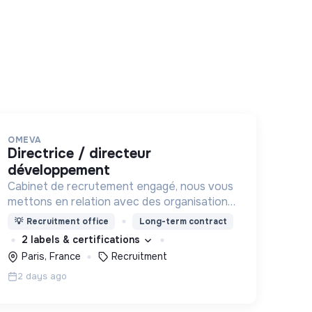
OMEVA
directrice / directeur
développement
Cabinet de recrutement engagé, nous vous
mettons en relation avec des organisations
soucieuses de leurs impacts, afin d'œuvrer
💡
Recruitment office
Long-term contract
ensemble pour un futur souhaitable.
2 labels & certifications
Paris, France
Recruitment
2 days ago