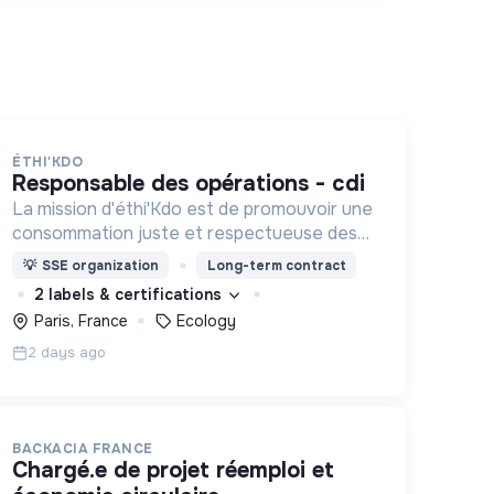
ÉTHI'KDO
responsable des opérations - cdi
La mission d'éthi'Kdo est de promouvoir une
consommation juste et respectueuse des
êtres vivants et de la planète
💡
SSE organization
Long-term contract
2 labels & certifications
Paris, France
Ecology
2 days ago
BACKACIA FRANCE
chargé.e de projet réemploi et