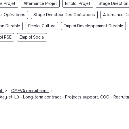
e Projet
Alternance Projet
Emploi Projet
Stage Direction
oi Opérations
Stage Directeur Des Opérations
Alternance D
ion Durable
Emploi Culture
Emploi Developpement Durable
oi RSE
Emploi Social
it
>
OMEVA recruitment
>
 Bray-et-Lû - Long-term contract - Projects support, COO - Recru