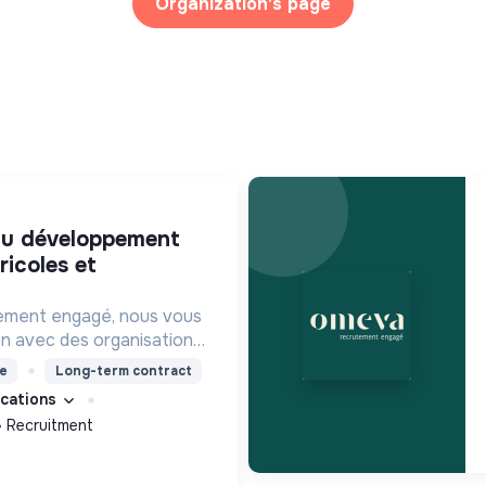
Organization's page
ricoles et
ement engagé, nous vous
on avec des organisations
s impacts, afin d'œuvrer
e
Long-term contract
utur souhaitable.
fications
Recruitment