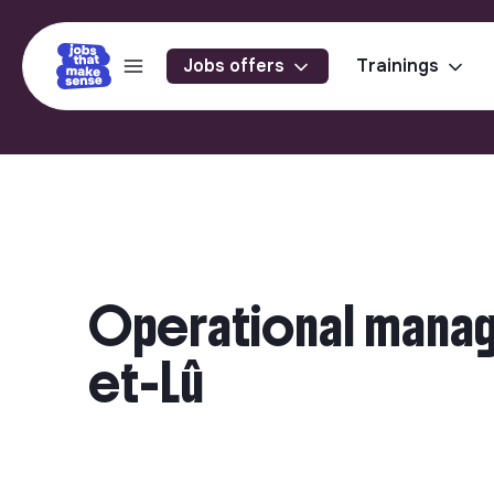
Jobs offers
Trainings
Operational manage
et-Lû