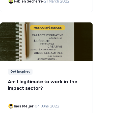
Fabien Secherre
•
21 March 2022
Get Inspired
Am I legitimate to work in the
impact sector?
Ines Meyer
•
04 June 2022