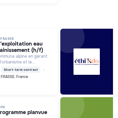
 FRASSE
ainissement (h/f)
ommune alpine en gérant
l'urbanisme et le
assurant le bien-être de
Short-term contract
a protection de
 FRASSE, France
OPE