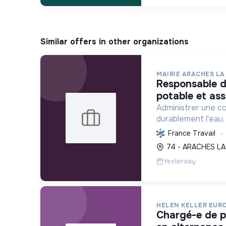
Similar offers in other organizations
MAIRIE ARACHES LA
responsable d'exploitation eau
potable et ass
Administrer une c
durablement l'eau, 
tourisme, tout en 
France Travail
ses habitants et l
74 - ARACHES LA
l'environnement.
Yesterday
HELEN KELLER EUR
chargé-e de programme planvue