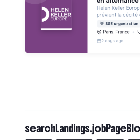
en alternance
Helen Keller Europ
prévient la cécité évitabl
(1ère cause de céc
💡
SSE organization
moins de 5 ans) en
Paris, France
France.
2 days ago
searchLandings.jobPageBlo