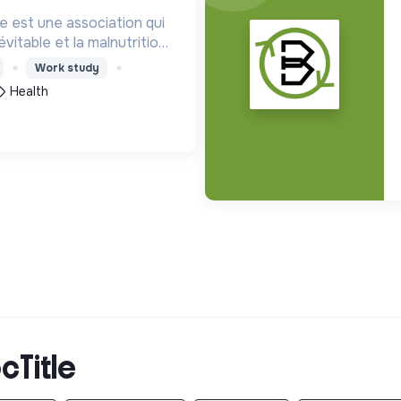
e est une association qui
e et la malnutrition
ité chez les enfants de
Work study
 Afrique, en Asie et en
Health
cTitle