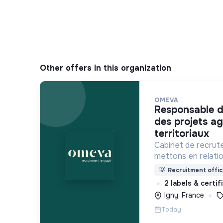
Other offers in this organization
OMEVA
responsable du développement
des projets ag
territoriaux
Cabinet de recrut
mettons en relati
soucieuses de leur
💡
Recruitment offic
ensemble pour un f
2 labels & certi
Igny, France
Today