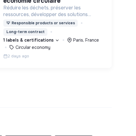
économie circulaire
Réduire les déchets, préserver les
ressources, développer des solutions
d’économie circulaire dans le Bâtiment.
💡
Responsible products or services
Long-term contract
1 labels & certifications
Paris, France
Circular economy
2 days ago