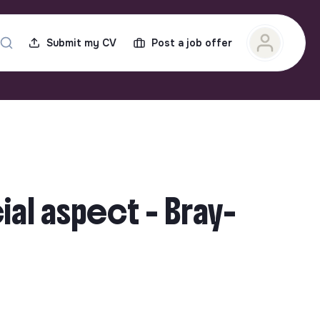
Submit my CV
Post a job offer
al aspect - Bray-