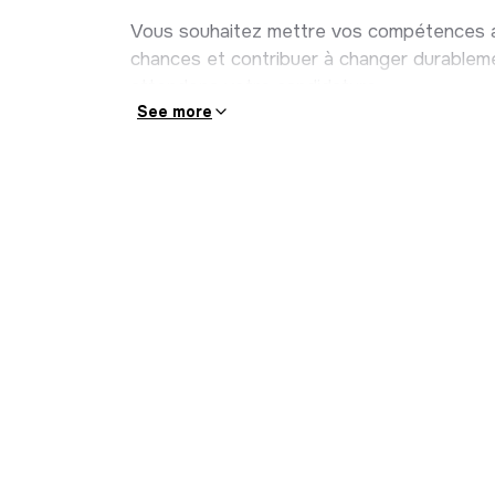
Piloter la performance de l’activité via 
Vous souhaitez mettre vos compétences au
de collecte ambitieux.
chances et contribuer à changer durablemen
Représenter l’association lors d’événem
attendons votre candidature.
vous stratégiques.
See more
Omeva garantit l’égalité des chances et l’
nous engageons à promouvoir la diversité, l
de discriminations.