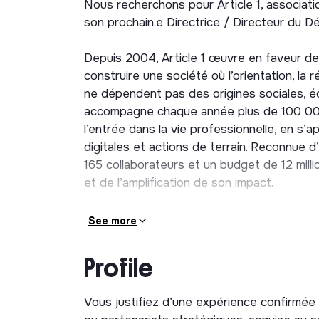
Nous recherchons pour Article 1, associati
son prochain.e Directrice / Directeur du 
Depuis 2004, Article 1 œuvre en faveur de 
construire une société où l’orientation, la 
ne dépendent pas des origines sociales, éc
accompagne chaque année plus de 100 000 
l’entrée dans la vie professionnelle, en s’a
digitales et actions de terrain. Reconnue d’
165 collaborateurs et un budget de 12 mil
et de l’amplification de son impact.
Dans un contexte d’ambition renforcée et 
See more
l’association recrute un profil chargé de s
durable.
Profile
Rattaché.e à la Directrice générale, vous 
Vous justifiez d’une expérience confirmée
développement des ressources afin de sécu