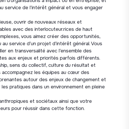
ein d’organisations à impact ou en entreprise; et
. Vous pilotez la performance globale de la
 service de l’intérêt général et vous engager
tre équipe et du réseau régional.
ieuse, ouvrir de nouveaux réseaux et
our des axes suivants :
bles avec des interlocuteur.rices de haut
eloppement et de diversification des ressources
complexes, vous aimez créer des opportunités,
hropie, grands dons).
 au service d’un projet d’intérêt général. Vous
ller en transversalité avec l’ensemble des
e l’association auprès des partenaires financiers,
es aux enjeux et priorités parfois différents.
s.
p, sens du collectif, culture du résultat et
rtenariats structurants et pluriannuels à fort
ous accompagnez les équipes au cœur des
s prenantes autour des enjeux de changement et
tendances de financement, identifier de nouveaux
r les pratiques dans un environnement en pleine
utions du secteur.
tribuer aux orientations stratégiques,
nthropiques et sociétaux ainsi que votre
sociation.
jeurs pour réussir dans cette fonction.
pe développement, tout en harmonisant les
aux.