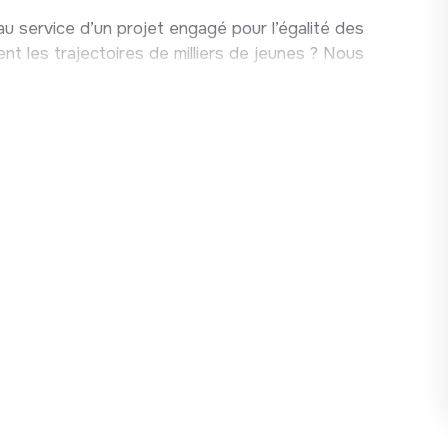
des indicateurs de suivi, outils CRM et objectifs
 service d’un projet engagé pour l’égalité des
t les trajectoires de milliers de jeunes ? Nous
ents clés, prises de parole publiques et rendez-
équité de traitement pour toutes & tous. Nous
’inclusion et à lutter contre toutes les formes