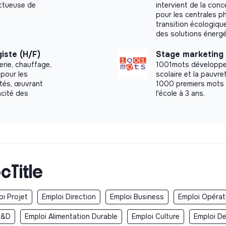
ectueuse de
intervient de la conc
pour les centrales ph
transition écologiqu
des solutions énergé
iste (H/F)
Stage marketing 
rie, chauffage,
1001mots développe u
 pour les
scolaire et la pauvre
vités, œuvrant
1000 premiers mots 
acité des
l'école à 3 ans.
cTitle
oi Projet
Emploi Direction
Emploi Business
Emploi Opérat
R&D
Emploi Alimentation Durable
Emploi Culture
Emploi D