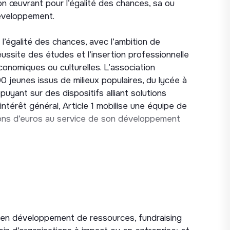
on œuvrant pour l’égalité des chances, sa ou
Développement.
l’égalité des chances, avec l’ambition de
réussite des études et l’insertion professionnelle
onomiques ou culturelles. L’association
jeunes issus de milieux populaires, du lycée à
ppuyant sur des dispositifs alliant solutions
intérêt général, Article 1 mobilise une équipe de
lions d’euros au service de son développement
de diversification de ses ressources,
tructurer et piloter sa stratégie de financement
définissez et mettez en œuvre la stratégie de
 en développement de ressources, fundraising
riser les moyens nécessaires à la réalisation