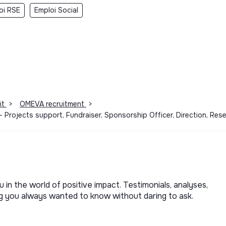
oi RSE
Emploi Social
it
>
OMEVA recruitment
>
- Projects support, Fundraiser, Sponsorship Officer, Direction, R
u in the world of positive impact. Testimonials, analyses,
ng you always wanted to know without daring to ask.