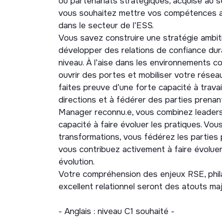
ou partenariats stratégiques, acquise au s
des ambitions stratégiques de l’association
vous souhaitez mettre vos compétences au
fonction développement avec l’appui de vo
dans le secteur de l’ESS.
Vous savez construire une stratégie ambit
Au quotidien, vos missions s’articulent aut
développer des relations de confiance dura
Définir et déployer la stratégie de dév
niveau. À l’aise dans les environnements 
privées (entreprises, fondations, philant
ouvrir des portes et mobiliser votre réseau
faites preuve d’une forte capacité à travai
Assurer la visibilité et le rayonnement d
directions et à fédérer des parties prenant
prospects et prescripteurs stratégique
Manager reconnu.e, vous combinez leadershi
Prospecter, négocier et fidéliser des pa
capacité à faire évoluer les pratiques. V
impact.
transformations, vous fédérez les partie
Exercer une veille stratégique sur les 
vous contribuez activement à faire évolue
leviers de collecte et anticiper les évol
évolution.
Participer au Comité de direction et con
Votre compréhension des enjeux RSE, phila
budgétaires et organisationnelles de l’as
excellent relationnel seront des atouts ma
Encadrer, animer et faire grandir l’équi
pratiques avec les responsables région
- Anglais : niveau C1 souhaité -