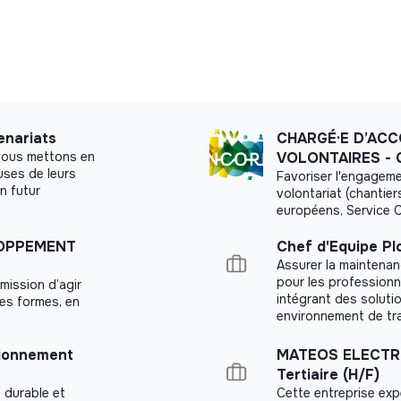
enariats
CHARGÉ·E D’AC
vous mettons en
VOLONTAIRES - C
uses de leurs
Favoriser l'engagemen
n futur
volontariat (chantier
européens, Service C
LOPPEMENT
Chef d'Equipe Pl
Assurer la maintenan
pour les professionn
mission d’agir
intégrant des soluti
ses formes, en
environnement de trav
tionnement
MATEOS ELECTRIC
Tertiaire (H/F)
, durable et
Cette entreprise expe