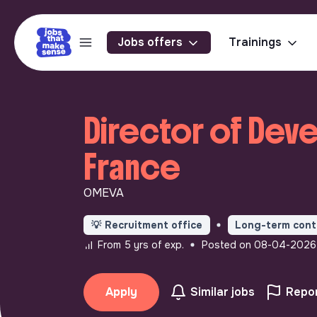
Jobs offers
Trainings
Director of Deve
France
OMEVA
💡
Recruitment office
Long-term cont
From 5 yrs of exp.
Posted on 08-04-2026
Apply
Similar jobs
Repor