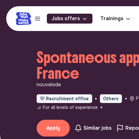
Jobs offers
Trainings
Spontaneous appli
France
nouvelode
P
💡
Recruitment office
Others
For all levels of experience
Apply
Similar jobs
Repor