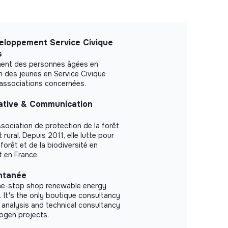
eloppement Service Civique
s
ement des personnes âgées en
n des jeunes en Service Civique
/associations concernées.
ative & Communication
ssociation de protection de la forêt
ural. Depuis 2011, elle lutte pour
 forêt et de la biodiversité en
t en France
ntanée
one-stop shop renewable energy
 It's the only boutique consultancy
 analysis and technical consultancy
ogen projects.