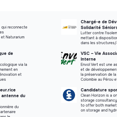
Chargé-e de Dév
 qui reconnecte
Solidarité Sénior
ues
Lutter contre l'isol
 et Naturarium
mettant à dispositio
dans les structures
ique de
VSC – Vie Associ
Interne
cologique via la
Envol Vert est une a
agnement en
et de développement r
rénovation et
la préservation de la
ques
Colombie au Pérou e
eur.rice
Candidature spo
n antenne du
Clean Horizon is a 
storage consultancy.
to offer both market
ionnière du
on storage and hydr
artenaire
dans le