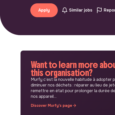
Apply
Similar jobs
Repor
Want to learn more abo
this organisation?
Murfy c’est la nouvelle habitude à adopter 
diminuer nos déchets : réparer au lieu de jet
remettre en état pour prolonger la durée de
nos appareil…
Discover Murfy's page