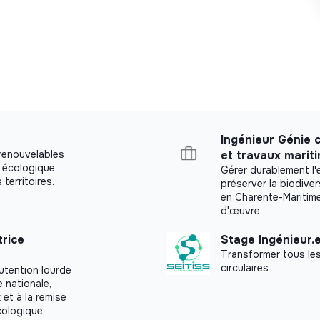
supervision et fiabilisation de nos
n sous l’angle technique que dans la
afin de proposer des architectures et des
Ingénieur Génie c
es dans un contexte technique et métier
 renouvelables
et travaux marit
n écologique
Gérer durablement l'e
 territoires.
préserver la biodive
s sur étagère et développements sur
en Charente-Maritime, 
d'œuvre.
e équipe qui grandit.
trice
Stage Ingénieur.
Transformer tous les
et construire durable, il y a fort à parier
circulaires
utention lourde
 nationale,
et à la remise
, une partie clé de notre SI, renforcé nos
cologique