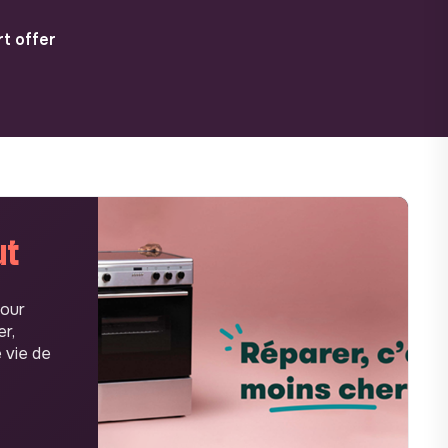
t offer
ut
pour
er,
 vie de