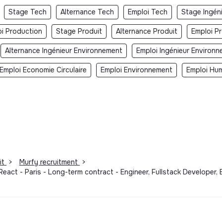
oduit
Stage Tech
Alternance Tech
Emploi Tech
Stage Ingéni
i Production
Stage Produit
Alternance Produit
Emploi Pr
s en Tech, Design et Data. Les ingénieurs
rations, support, acquisition — sur la
Alternance Ingénieur Environnement
Emploi Ingénieur Environ
olutions.
Emploi Economie Circulaire
Emploi Environnement
Emploi Hum
ent sur Odoo et les applications métier,
 de conception et d’intégration du SI.
), React (React-Router / Next), PostgreSQL
FlutterFlow, Weweb, dbt, Airbyte
 développement, no-code, data et devops,
it
>
Murfy recruitment
>
e Pair Programming entre les membres de
React - Paris - Long-term contract - Engineer, Fullstack Developer,
et nos pratiques à un niveau qui nous
ereinement.