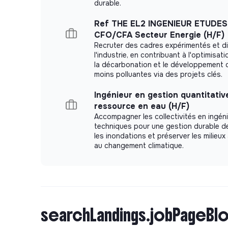
durable.
pratiques d’architecture et de qualité, livré des
nos équipes terrain.
Ref THE EL2 INGENIEUR ETUDES
CFO/CFA Secteur Energie (H/F)
Vos missions
Recruter des cadres expérimentés et d
l'industrie, en contribuant à l'optimisat
la décarbonation et le développement 
Intégré·e à l’équipe Produit, vous interviendre
moins polluantes via des projets clés.
l’ensemble de nos produits et systèmes pour :
Ingénieur en gestion quantitativ
Concevoir, développer et maintenir des appli
ressource en eau (H/F)
Faire évoluer l’architecture logicielle et l’inf
Accompagner les collectivités en ingéni
techniques pour une gestion durable de 
trajectoire pragmatique.
les inondations et préserver les milieu
Améliorer nos pratiques de développement, de
au changement climatique.
Collaborer avec les équipes Produit, Data et
besoins en solutions efficaces et durables.
Vous contribuerez aux choix structurants du SI :
d’intégration, qualité applicative, sécurité, main
searchLandings.jobPageBlo
métier.