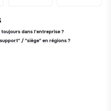
nent nos activités de services techniques
s
à domicile, reposent sur des applications
mbinons Odoo, applications métier et
toujours dans l'entreprise ?
chaque logique au bon endroit — cœur
support" / "siège" en régions ?
et de fiabiliser les flux entre ces briques.
scale qu’à la complexité métier : bien gérer
 et la fiabilité au quotidien.
ez-vous, compte client.
r guider les réparations, gérer les
chées.
, leads, interventions, facturation et
rnes et outils métier.