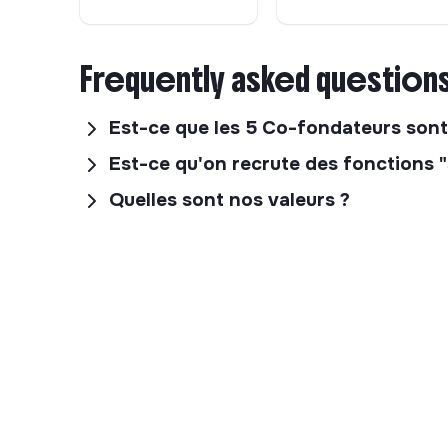
L’équipe développe les applications qui soutien
à domicile.
Frequently asked question
Nos activités historiques, comme la réparation 
internes. Pour nos nouvelles activités, nous co
Est-ce que les 5 Co-fondateurs sont 
développements maison. L’enjeu est de placer 
Est-ce qu'on recrute des fonctions "
applicatif, ERP, automatisation ou outil métier — 
Quelles sont nos valeurs ?
Nos sujets techniques sont moins liés à l’hyper-
les flux opérationnels, les règles, les intégrations
Cet écosystème couvre notamment :
Expérience client :
sites web, prise de rend
Diagnostic et réparation :
outils métier pou
compétences et rechercher les pièces déta
Back-office activités :
gestion des dossiers
automatisations, entre Odoo, applications inte