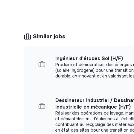
Infrastructure et monitoring :
déploiement, 
systèmes.
Vos défis
Similar jobs
Vous approprier la base existante : aussi bie
compréhension des enjeux métiers associés, 
solutions
fiables et simples
.
Ingénieur d'études Sol (H/F)
Faire émerger des solutions fiables et simpl
Produire et démocratiser des énergies
(solaire, hydrogène) pour une transitio
riche, qu’il faudra vous approprier.
durable, en innovant et en valorisant les
Faire évoluer notre équilibre entre solution
mesure.
Participer à la
structuration technique
d’un
Dessinateur industriel / Dessina
industrielle en mécanique (H/F)
Si vous aimez comprendre, améliorer, transmettre 
Réaliser des opérations de levage, man
que nous nous entendrons bien.
et démantèlement d'éoliennes à l'échelle
contribuant au recyclage des matériaux 
Dans 12 mois, vous aurez simplifié, avec l’équipe
en état des sites pour une transition é