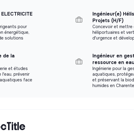
 fonctionnalités utilisées au quotidien par
 ELECTRICITE
Ingénieur(e) Hél
Projets (H/F)
irigeants pour
Concevoir et mettre 
ion énergétique,
héliportuaires et ver
de solutions
d'urgence et dévelop
z avec les autres Software Engineers sur
e de la
Ingénieur en gest
cations web robustes et évolutives.
ressource en eau
rastructure avec une cible simple et une
erie et études
Ingénierie pour la ge
l'eau, prévenir
aquatiques, protégea
x aquatiques face
et préservant la bio
 qualité et de sécurité applicative.
humides en Charente
 métiers pour transformer les objectifs ou
 frontières entre outils, patterns
tenabilité, trajectoire d’évolution du cœur
cTitle