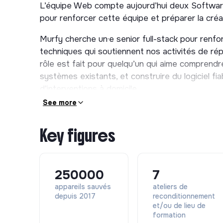
L’équipe Web compte aujourd’hui deux Softwar
pour renforcer cette équipe et préparer la cré
Murfy cherche un·e senior full-stack pour renforc
techniques qui soutiennent nos activités de rép
rôle est fait pour quelqu’un qui aime comprendr
systèmes existants, et construire du logiciel fi
d’interventions à domicile.
See more
Vous rejoindrez une équipe qui connaît ses syst
à augmenter sa capacité collective.
Key figures
Nous ne vous promettons pas la simplicité : notr
central dans nos opérations, et il porte nature
L’enjeu n’est pas de tout réécrire, mais de le fair
250000
7
frontières, simplifier les flux critiques, amélio
appareils sauvés
ateliers de
métiers.
depuis 2017
reconditionnement
et/ou de lieu de
Nos produits et systèmes
formation