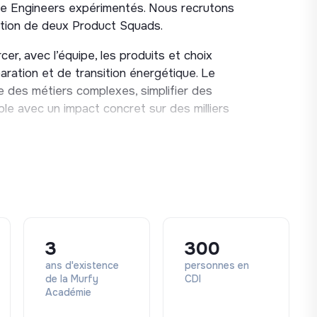
e Engineers expérimentés. Nous recrutons
ation de deux Product Squads.
er, avec l’équipe, les produits et choix
aration et de transition énergétique. Le
e des métiers complexes, simplifier des
able avec un impact concret sur des milliers
èmes, travaille avec exigence, et cherche
e cœur applicatif a 7 ans. Il est robuste,
llement une complexité métier importante.
e évoluer intelligemment : clarifier les
3
300
rer la qualité et accompagner les nouveaux
ans d'existence
personnes en
de la Murfy
CDI
Académie