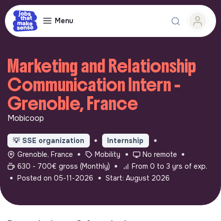
Menu
Marketing and Relationship
Communication Intern -
Grenoble, France
Mobicoop
💡
SSE organization
Internship
Grenoble, France
Mobility
No remote
630 - 700€ gross (Monthly)
From 0 to 3 yrs of exp.
Posted on 05-11-2026
Start: August 2026