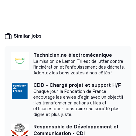
💡
SSE organization
This structure is based on a principle of
solidarity and social utility: its management is
democratic and participative, and its profit-
Similar jobs
making potential is limited. It may be an
association, cooperative, foundation, mutual or
ESUS company.
Technicien.ne électromécanique
La mission de Lemon Tri est de lutter contre
l'incinération et l'enfouissement des déchets.
Adoptez les bons zestes à nos côtés !
More information
CDD - Chargé projet et support H/F
Chaque jour, la Fondation de France
Website
Cooperative
encourage les envies d’agir, avec un objectif
Between 15 and 50
: les transformer en actions utiles et
Mobility
persons
efficaces pour construire une société plus
digne et plus juste.
Responsable de Développement et
Communication - CDI