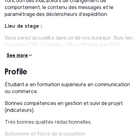
fonction des indicateurs de changement de
comportement, le contenu des messages et le
paramétrage des déclencheurs d’expédition.
Lieu de stage :
Vous serez accueilli.e dans un de nos bureaux : Buis-les-
Baronnies (26), Grenoble, Lille ou Montauban (82).
See more
Durée de stage :
Le stage a une durée de 3 à 6 mois.
Profile
Étudiant.e en formation supérieure en communication
ou commerce.
Bonnes compétences en gestion et suivi de projet
(indicateurs).
Très bonnes qualités rédactionnelles.
Autonome et force de proposition.