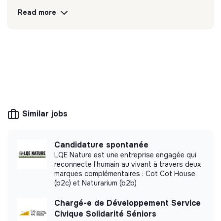
préservant la durée de vie des batteries.
Read more
Discover
Follow
💡
Responsible products or services
The company's mission is to design eco-
responsible products and services aligned with
the needs of the ecological transformation.
Similar jobs
Candidature spontanée
LQE Nature est une entreprise engagée qui
More information
reconnecte l’humain au vivant à travers deux
marques complémentaires : Cot Cot House
Website
Company
(b2c) et Naturarium (b2b)
< 15 persons
Mobility
Chargé-e de Développement Service
Civique Solidarité Séniors