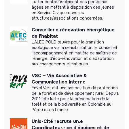
Lutter contre l'isolement des personnes
âgées en mettant à disposition des jeunes
Impact study
en Service Civique dans les
structures/associations concernées.
Moba did not yet communicate its impact
Conseiller.e rénovation énergétique
measurement.
de l'habitat
L’ALEC POLD œuvre pour la transition
écologique via la sensibilisation, le conseil et
l'accompagnement en matière de maîtrise de
l’énergie, d’éco-rénovation et d'adaptation
Labels and certifications
aux changements climatiques
This structure did not communicate to us the
VSC – Vie Associative &
labels or certifications that it was able to obtain.
Communication Interne
Envol Vert est une association de protection
de la forêt et de développement rural. Depuis
2011, elle lutte pour la préservation de la
forêt et de la biodiversité en Colombie au
Documents
Pérou et en France
Code of ethics
Unis-Cité recrute un.e
Coordinateur.rice d’équipes et de