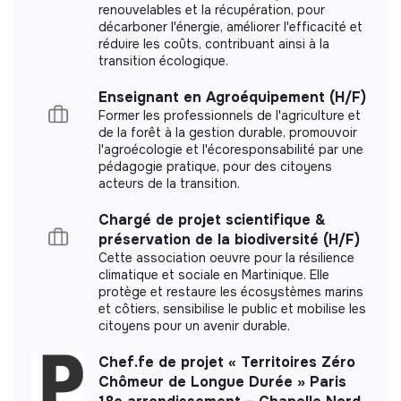
renouvelables et la récupération, pour
More information
décarboner l'énergie, améliorer l'efficacité et
réduire les coûts, contribuant ainsi à la
Website
Nonprofit organization
transition écologique.
< 15 persons
Agriculture
Enseignant en Agroéquipement (H/F)
Former les professionnels de l'agriculture et
de la forêt à la gestion durable, promouvoir
l'agroécologie et l'écoresponsabilité par une
Impact study
pédagogie pratique, pour des citoyens
acteurs de la transition.
Melindika did not yet communicate its impact
Chargé de projet scientifique &
measurement.
préservation de la biodiversité (H/F)
Cette association oeuvre pour la résilience
climatique et sociale en Martinique. Elle
protège et restaure les écosystèmes marins
et côtiers, sensibilise le public et mobilise les
Labels and certifications
citoyens pour un avenir durable.
This structure did not communicate to us the
Chef.fe de projet « Territoires Zéro
labels or certifications that it was able to obtain.
Chômeur de Longue Durée » Paris