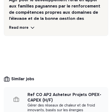
aux familles paysannes par le renforcement
de compétences propres aux domaines de
l’élevage et de la bonne gestion des
ressources naturelles.
Read more
Discover
Follow
💡
SSE organization
This structure is based on a principle of
solidarity and social utility: its management is
democratic and participative, and its profit-
Similar jobs
making potential is limited. It may be an
association, cooperative, foundation, mutual or
ESUS company.
Ref CO AP2 Acheteur Projets OPEX-
CAPEX (H/F)
Gérer des réseaux de chaleur et de froid
innovants, basés sur les énergies