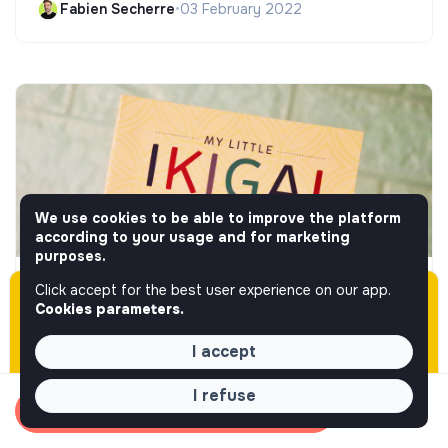
Fabien Secherre
•
03 February 2022
We use cookies to be able to improve the platform
according to your usage and for marketing
purposes.
Click accept for the best user experience on our app.
Get Inspired
Please note this job was posted over 60 days
Cookies parameters.
ago (05-08-2026) and may or may not have
Hélène de Vestele (Edeni): "Ikigai is a useful
expired.
tool for introspection"
I accept
Fabien Secherre
•
14 April 2022
I refuse
Apply