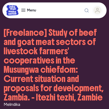
Menu
[Freelance] Study of beef
and goat meat sectors of
livestock farmers'
cooperatives in the
Musungwa chiefdom:
Current situation and
proposals for development,
Zambia. - Itezhi tezhi, Zambie
Melindika