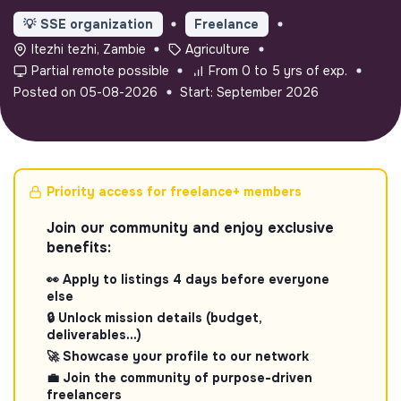
💡
SSE organization
Freelance
Itezhi tezhi, Zambie
Agriculture
Partial remote possible
From 0 to 5 yrs of exp.
Posted on 05-08-2026
Start: September 2026
Priority access for freelance+ members
Join our community and enjoy exclusive
benefits:
👀 Apply to listings 4 days before everyone
else
🔒 Unlock mission details (budget,
deliverables...)
🚀 Showcase your profile to our network
💼 Join the community of purpose-driven
freelancers