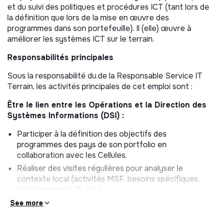
et du suivi des politiques et procédures ICT (tant lors de
la définition que lors de la mise en œuvre des
programmes dans son portefeuille). Il (elle) œuvre à
améliorer les systèmes ICT sur le terrain.
Responsabilités principales
Sous la responsabilité du.de la Responsable Service IT
Terrain, les activités principales de cet emploi sont :
Être le lien entre les Opérations et la Direction des
Systèmes Informations (DSI) :
Participer à la définition des objectifs des
programmes des pays de son portfolio en
collaboration avec les Cellules.
Réaliser des visites régulières pour analyser le
contexte local (activités MSF, besoins spécifiques,
environnement IT, etc.)
Être impliqué dans les projets transverses de la DSI
See more
et des Cellules.