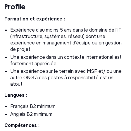
Profile
Partager des informations locales et s’assurer de la
bonne collaboration avec les autres sections de MSF
présentes dans les pays de son portfolio.
Formation et expérience :
Être responsable de la stratégie IT des missions de
Expérience d’au moins 5 ans dans le domaine de l’IT
son portfolio :
(infrastructure, systèmes, réseau) dont une
expérience en management d’équipe ou en gestion
Supporter les coordinations de chaque mission de
de projet
son portfolio sur la définition, la mise à jour et
Une expérience dans un contexte international est
l’implémentation d’un dispositif IT dans toutes ses
fortement appréciée
composantes.
Une expérience sur le terrain avec MSF et/ ou une
Analyser les problématiques IT spécifiques des pays
autre ONG à des postes à responsabilité est un
dont il a la charge, identifier les risques et mettre en
atout
place des mesures de mitigation.
Réaliser une veille des contraintes pays pour
Langues :
permettre une adaptation du dispositif IT.
Français B2 minimum
Identifier les opportunités d’amélioration du dispositif
Anglais B2 minimum
IT et assister la prise de décision en tenant compte
des impacts opérationnels et budgétaires.
Compétences :
Elaborer les scenarios IT en lien avec la stratégie