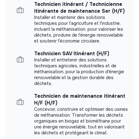
Chef de Mission et le coordinateur en charge de l’IT.
Technicien itinérant / Technicienne
itinérante de maintenance Ser (H/F)
Garantir l’adéquation de la programmation définie par
Installer et maintenir des solutions
le coordinateur en charge de l’IT aux objectifs
Documents
techniques pour l'agriculture et l'industrie,
opérationnels.
incluant la méthanisation, pour valoriser les
Did not yet add a transparency document.
Assurer les briefings et débriefings des IMS sur des
déchets, produire de l'énergie renouvelable
postes IT, et participer aux briefings et débriefings
et soutenir l'économie circulaire.
de tous les coordinateurs.
Technicien SAV Itinérant (H/F)
Assurer la composition adéquate des équipes IT en
Installer et entretenir des solutions
coordination et sur les projets en conseillant les
techniques agricoles, industrielles et de
missions.
méthanisation, pour la production d'énergie
renouvelable et la gestion durable des
Transmission des compétences et capitalisation :
déchets.
Veiller à la capitalisation des connaissances et des
Technicien de maintenance itinérant
méthodes acquises sur le terrain, rédiger les retours
H/F (H/F)
d'expérience.
Concevoir, construire et optimiser des usines
Suivre et évaluer le déploiement de nouvelles
de méthanisation. Transformer les déchets
organiques en biogaz et biométhane pour
pratiques ou outils dans ses missions.
une énergie renouvelable, tout en valorisant
Participer à la formation des responsables IT et des
les déchets et protégeant le climat.
logisticiens sur le terrain ou lors de sessions