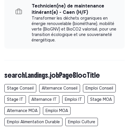
internationales.
Technicien(ne) de maintenance
Participer au développement des équipes IT et à
itinérant(e) - Caen (H/F)
l’identification des futurs cadres.
Transformer les déchets organiques en
énergie renouvelable (biométhane), mobilité
Participer activement à la sélection du personnel IT
verte (BioGNV) et BioCO2 valorisé, pour une
des missions dont il a la charge.
transition écologique et une souveraineté
Assurer la mise à niveau de ses propres
énergétique.
compétences.
Contribuer de façon continue à l’amélioration des
processus par la Direction des Systèmes
d’Information en participant activement à la
définition des évolutions.
searchLandings.jobPageBlocTitle
Participer à la vie de la Direction des Systèmes
Stage Conseil
Alternance Conseil
Emploi Conseil
d’Information :
Stage IT
Alternance IT
Emploi IT
Stage MOA
Participation aux réunions ou autres événements
d’équipe et de département, contribution aux projets
Alternance MOA
Emploi MOA
transversaux.
Collaboration avec les autres services sur
Emploi Alimentation Durable
Emploi Culture
l’amélioration continue des processus et des outils IT,