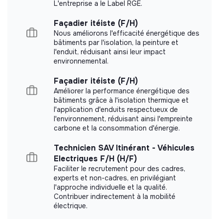
L'entreprise a le Label RGE.
auprès de son responsable.
Website
Nonprofit organization
Participer à l’élaboration du budget et au suivi
Façadier itéiste (F/H)
Between 250 and 2000
Health
budgétaire ; effectuer en particulier le suivi des
Nous améliorons l'efficacité énergétique des
employees
opportunités d’optimisation via des prestataires
bâtiments par l'isolation, la peinture et
l'enduit, réduisant ainsi leur impact
locaux.
environnemental.
Appuyer l'analyse et le pilotage des déploiements
globaux de pratiques et d’outils et assurer une
Façadier itéiste (F/H)
Impact study
communication fluide et un partage d’information
Améliorer la performance énergétique des
adéquat avec les interlocuteurs de la Direction des
bâtiments grâce à l'isolation thermique et
Médecins sans Frontières France did not yet
Systèmes d’Information.
l'application d'enduits respectueux de
communicate its impact measurement.
l'environnement, réduisant ainsi l'empreinte
Manager fonctionnellement les équipes sur le
carbone et la consommation d'énergie.
terrain de son périmètre :
Technicien SAV Itinérant - Véhicules
Encadrer, conseiller, être en support, motiver, et
Electriques F/H (H/F)
développer les compétences des coordinateurs en
Labels and certifications
Faciliter le recrutement pour des cadres,
experts et non-cadres, en privilégiant
charge de l’IT (habituellement les Coordinateurs
l'approche individuelle et la qualité.
This structure did not communicate to us the
Logistique) et de l’ensemble du personnel IT terrain.
Contribuer indirectement à la mobilité
labels or certifications that it was able to obtain.
Participer au recrutement, à l’orientation et à
électrique.
l’évaluation de leur travail en collaboration avec le