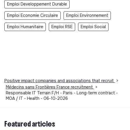
Emploi Developpement Durable
ainsi qu’avec la gouvernance IT terrain globale. Le
cas échéant, assurer le backup d’un autre
Emploi Economie Circulaire
Emploi Environnement
Responsable IT terrain.
Emploi Humanitaire
Emploi RSE
Emploi Social
Positive impact companies and associations that recruit
>
Médecins sans Frontières France recruitment
>
Responsable IT Terrain F/H - Paris - Long-term contract -
MOA / IT - Health - 06-10-2026
Featured articles