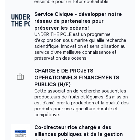
More information
ensemble pour un futur souhaitable.
Vous êtes garant.e de la bonne coordination du
travail avec les prestataires et les équipes internes,
Website
Service Civique - développer notre
Nonprofit organization
avec qui vous travaillez en étroite collaboration (le
réseau de partenaires pour
Between 250 and 2000
Health
service juridique legs, les départements collecte et
employees
préserver les océans!
communication, les autres bureaux de MSF, etc.).
UNDER THE POLE est un programme
d'exploration sous marine qui allie recherche
Suivi de l’activité et outils (20%)
scientifique, innovation et sensibilisation au
service d'une meilleure connaissance et
Vous produisez un bilan annuel détaillé de l’activité et
préservation des océans.
Impact study
des recommandations associées ;
CHARGE.E DE PROJETS
Vous définissez et assurez la bonne mise en œuvre
Médecins sans Frontières France did not yet
OPERATIONNELS FINANCEMENTS
des procédures sur l’ensemble des activités du pôle ;
communicate its impact measurement.
PUBLICS (H/F)
Vous définissez les indicateurs, produisez et
Cette association de recherche soutient les
analysez les reportings de suivi d’activités, et
producteurs de fruits et légumes. Sa mission
développez une culture data dans le pôle ;
est d'améliorer la production et la qualité des
Vous initiez et coordonnez les chantiers de
produits pour une agriculture durable et
Labels and certifications
compétitive.
développement des nouvelles fonctionnalités sur
l’outil CRM et êtes garant.e de la complétion et de la
This structure did not communicate to us the
Co-directeur·rice chargé·e des
qualité des données saisies sur votre périmètre.
labels or certifications that it was able to obtain.
alliances publiques et de la gestion