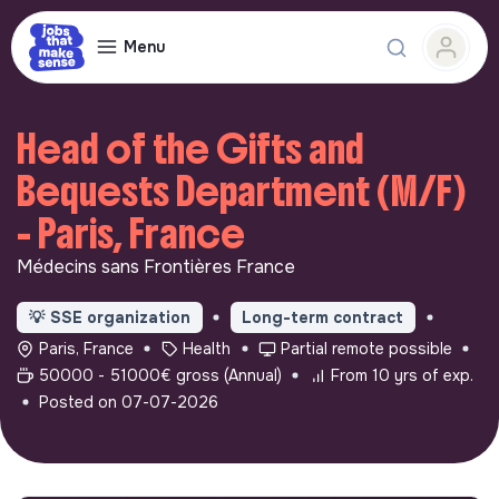
Menu
Head of the Gifts and
Bequests Department (M/F)
- Paris, France
Médecins sans Frontières France
💡
SSE organization
Long-term contract
Paris, France
Health
Partial remote possible
50000 - 51000€ gross (Annual)
From 10 yrs of exp.
Posted on 07-07-2026