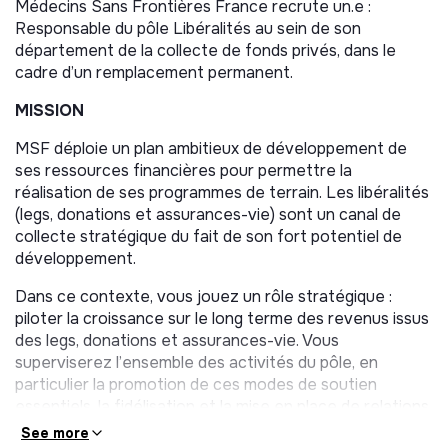
Médecins Sans Frontières France recrute un.e :
Responsable du pôle Libéralités au sein de son
département de la collecte de fonds privés, dans le
cadre d’un remplacement permanent.
MISSION
MSF déploie un plan ambitieux de développement de
ses ressources financières pour permettre la
réalisation de ses programmes de terrain. Les libéralités
(legs, donations et assurances-vie) sont un canal de
collecte stratégique du fait de son fort potentiel de
développement.
Dans ce contexte, vous jouez un rôle stratégique :
piloter la croissance sur le long terme des revenus issus
des legs, donations et assurances-vie. Vous
superviserez l’ensemble des activités du pôle, en
particulier la promotion de ces modes de soutien
essentiels, la fidélisation et la mise en place de relations
privilégiées avec celles et ceux qui envisagent de
See more