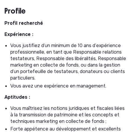
transmettre tout ou partie de leur patrimoine.
Profile
Le pôle libéralités est actuellement composé de 3
personnes : une chargée de marketing et relations
Profil recherché
testateurs, un.e stagiaire et le/la responsable de pôle.
Expérience :
Activités principales :
Vous justifiez d’un minimum de 10 ans d’expérience
Stratégie, plans d’actions et budgets (15%)
professionnelle, en tant que Responsable relations
Proposer et piloter la stratégie pluriannuelle
testateurs, Responsable des libéralités, Responsable
ambitieuse de développement des ressources issues
marketing en collecte de fonds, ou dans la gestion
des libéralités ;
d’un portefeuille de testateurs, donateurs ou clients
particuliers.
Elaborer les plans d’actions annuels et les budgets
correspondants, en prospection et en fidélisation,
Vous avez une expérience en management.
suivre leur avancement et en rendre compte ;
Aptitudes :
Développer et entretenir les relations avec les
parties prenantes clés internes et externes pour le
Vous maîtrisez les notions juridiques et fiscales liées
développement de l’activité, en particulier les
à la transmission de patrimoine et les concepts et
réseaux de prescripteurs.
techniques marketing en collecte de fonds ;
Forte appétence au développement et excellents
Relations testateurs (30%)