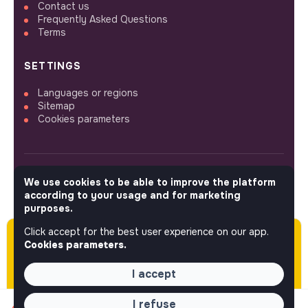
Contact us
Frequently Asked Questions
Terms
SETTINGS
Languages or regions
Sitemap
Cookies parameters
We use cookies to be able to improve the platform
FOLLOW US
according to your usage and for marketing
purposes.
Click accept for the best user experience on our app.
Please note this job was posted over 60 days
© 2026 jobs that makesense.
Cookies parameters.
ago (05-18-2026) and may or may not have
expired.
I accept
I refuse