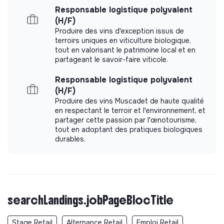
la.la
responsable admin du projet et les responsables
Responsable logistique polyvalent
d’activités du projet.
(H/F)
Produire des vins d'exception issus de
terroirs uniques en viticulture biologique,
tout en valorisant le patrimoine local et en
partageant le savoir-faire viticole.
Responsable logistique polyvalent
(H/F)
Produire des vins Muscadet de haute qualité
en respectant le terroir et l'environnement, et
partager cette passion par l'œnotourisme,
tout en adoptant des pratiques biologiques
durables.
searchLandings.jobPageBlocTitle
Stage Retail
Alternance Retail
Emploi Retail