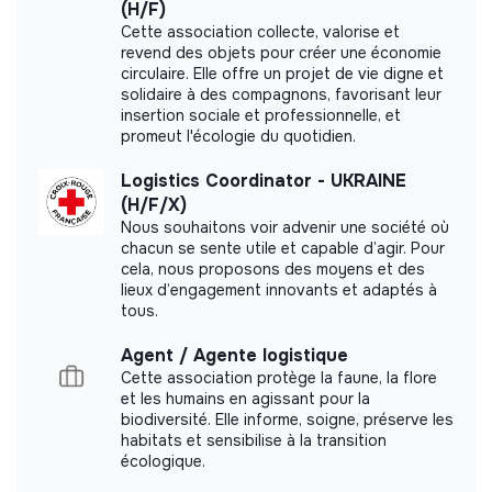
(H/F)
configurations, conformément aux normes de MSF.
Cette association collecte, valorise et
Participer aux réunions de logistique et rendre
revend des objets pour créer une économie
More information
compte de ses activités.
circulaire. Elle offre un projet de vie digne et
solidaire à des compagnons, favorisant leur
Assurer la maintenance de la flotte de véhicules ;
Website
Nonprofit organization
insertion sociale et professionnelle, et
planifier et superviser la maintenance préventive et
promeut l'écologie du quotidien.
Between 250 and 2000
Health
curative de tous les véhicules du projet selon les
employees
normes de MSF. Former les chauffeurs.euses à de
Logistics Coordinator - UKRAINE
bonnes habitudes de conduite et aux vérifications
(H/F/X)
standards et assurer leur suivi.
Nous souhaitons voir advenir une société où
chacun se sente utile et capable d’agir. Pour
Gérer les commandes et en faire le suivi (noter que
cela, nous proposons des moyens et des
Impact study
cela ne s’applique pas pour COA) et en particulier;
lieux d’engagement innovants et adaptés à
recueillir les commandes relatives à la logistique en
tous.
Médecins sans Frontières France did not yet
provenance des différents départements ou
communicate its impact measurement.
installations de santé, établir les commandes et en
Agent / Agente logistique
faire le suivi, selon les procédures en place,
Cette association protège la faune, la flore
effectuer des achats locaux selon les procédures
et les humains en agissant pour la
biodiversité. Elle informe, soigne, préserve les
d’approvisionnement de MSF et assurer les
habitats et sensibilise à la transition
conditions de réception du fret ou des matériels qui
Labels and certifications
écologique.
arrivent ainsi que l’organisation et le