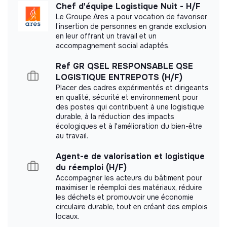
conditionnement du matériel avant son expédition.
This structure did not communicate to us the
Chef d'équipe Logistique Nuit - H/F
labels or certifications that it was able to obtain.
Le Groupe Ares a pour vocation de favoriser
Responsabilités spécifiques au projet :
l’insertion de personnes en grande exclusion
en leur offrant un travail et un
Sous la responsabilité
du.de
la Responsable Logistique :
accompagnement social adaptés.
Assurer la gestion de d’approvisionnement pour le
Ref GR QSEL RESPONSABLE QSE
Documents
support aux activités des achats jusqu’au suivi des
LOGISTIQUE ENTREPOTS (H/F)
commandes et des livraisons, dans le respect des
Placer des cadres expérimentés et dirigeants
Did not yet add a transparency document.
procédures MSF et en lien avec les fournisseurs et
en qualité, sécurité et environnement pour
prestataires.
des postes qui contribuent à une logistique
durable, à la réduction des impacts
Assurer la planification, le suivi et l’anticipation des
écologiques et à l'amélioration du bien-être
besoins de consommables et d’équipements (et
au travail.
équipement IT) liés aux besoins des projets sur le
nord littoral, en lien étroit avec les responsables
Agent-e de valorisation et logistique
d’activités.
du réemploi (H/F)
Participer à l’organisation logistiques des activités
Accompagner les acteurs du bâtiment pour
externes sur le nord littoral telles que des maraudes
maximiser le réemploi des matériaux, réduire
les déchets et promouvoir une économie
et des cliniques mobiles et autres cas échéant.
circulaire durable, tout en créant des emplois
Participer à la gestion des équipes bénévoles pour
locaux.
les activités logistiques le cas échéant en lien avec