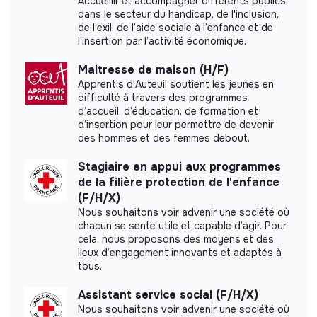
concerné. • En étroite collaboration avec le service
Accueillir et accompagner différents publics
dans le secteur du handicap, de l'inclusion,
des ressources humaines, participer aux processus
de l’exil, de l’aide sociale à l’enfance et de
RH associés (recrute-ment, formation, intégration,
l’insertion par l’activité économique.
évaluation, détection des potentiels,
accompagnement, développement et
Maitresse de maison (H/F)
Documents
communication interne).
Apprentis d'Auteuil soutient les jeunes en
Les responsabilités sont organisées ci-dessous selon
difficulté à travers des programmes
Did not yet add a transparency document.
d’accueil, d’éducation, de formation et
les « piliers/niveaux » du travail social (individuel,
d’insertion pour leur permettre de devenir
structure et communauté). « Responsabilités
des hommes et des femmes debout.
spécifiques à la section/au contexte MSF » : à
adapter selon la stratégie du projet, qui peut
Stagiaire en appui aux programmes
privilégier un ou deux piliers, voire les trois.
de la filière protection de l'enfance
(F/H/X)
1/ Gestion de cas (individuelle)
Nous souhaitons voir advenir une société où
chacun se sente utile et capable d’agir. Pour
En collaboration avec le PMR et l’équipe
cela, nous proposons des moyens et des
pluridisciplinaire, et en tenant compte des retours
lieux d’engagement innovants et adaptés à
des patient.es, contribuer à la mise en place et au
tous.
maintien d'un système de cartographie des services
et de filières d'orientation fonctionnel, notamment
Assistant service social (F/H/X)
par la participation aux réunions de groupe et le
Nous souhaitons voir advenir une société où