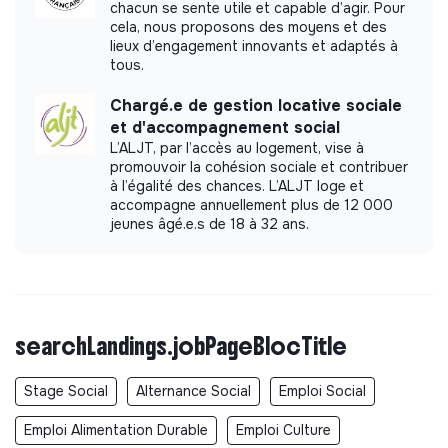
réseautage avec d'autres acteurs, les organismes
chacun se sente utile et capable d’agir. Pour
cela, nous proposons des moyens et des
communautaires et les services sociaux
lieux d’engagement innovants et adaptés à
gouvernementaux.
tous.
Assurer la formation continue des autres membres
des équipes sur la gestion de cas, les questions de
Chargé.e de gestion locative sociale
protection, les techniques d'entretien avec tact, les
et d'accompagnement social
orientations internes et externes dans le respect de
L’ALJT, par l’accès au logement, vise à
la confidentialité et de la sécurité, et au-delà, en
promouvoir la cohésion sociale et contribuer
à l’égalité des chances. L’ALJT loge et
fonction des lacunes identifiées en matière de travail
accompagne annuellement plus de 12 000
social et de protection.
jeunes âgé.e.s de 18 à 32 ans.
Aider les partenaires (le cas échéant) à identifier,
évaluer et répondre aux besoins sociaux et de
protection des patients.
Intervenir directement dans la gestion des cas
complexes (par exemple, risque élevé de récidive de
searchLandings.jobPageBlocTitle
violence, mineur non accompagné, etc.) selon le
contexte.
Stage Social
Alternance Social
Emploi Social
2/ Accompagnement social dans les structures de
Emploi Alimentation Durable
Emploi Culture
MSF