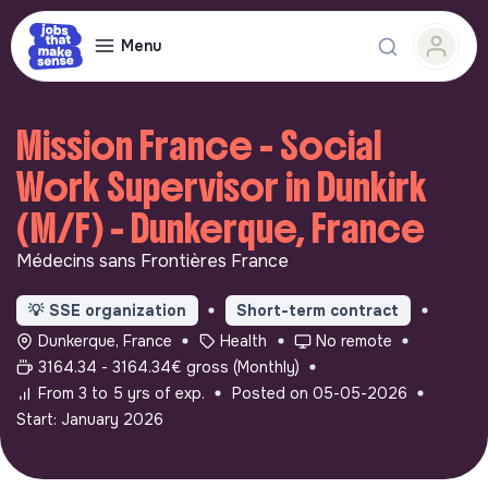
Menu
Mission France - Social
Work Supervisor in Dunkirk
(M/F) - Dunkerque, France
Médecins sans Frontières France
💡
SSE organization
Short-term contract
Dunkerque, France
Health
No remote
3164.34 - 3164.34€ gross (Monthly)
From 3 to 5 yrs of exp.
Posted on 05-05-2026
Start: January 2026