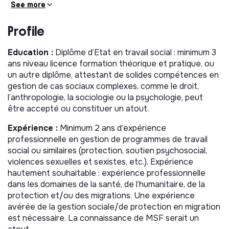
See more
- En Ile-de-France. Le projet est ouvert depuis
décembre 2017. Orienté dès les origines sur la prise en
Profile
charge médicale, psychologique, sociale et juridique des
mineurs non accompagnés en recours (accueil de jour
et hébergement), il a connu une évolution importante
Education :
Diplôme d’Etat en travail social : minimum 3
en se spécialisant sur le public des jeunes filles en
ans niveau licence formation théorique et pratique. ou
recours de reconnaissance de minorité. S’y ajoute une
un autre diplôme, attestant de solides compétences en
activité de clinique mobile animée par une équipe de
gestion de cas sociaux complexes, comme le droit,
bénévoles
l’anthropologie, la sociologie ou la psychologie, peut
être accepté ou constituer un atout.
- A Calais et sur le Littoral Nord. Ouvert à l’été 2023.
Accueil de jour pour mineurs non accompagnés offrant
Expérience :
Minimum 2 ans d’expérience
répit et activités ; cliniques mobiles à destination du
professionnelle en gestion de programmes de travail
public général (adultes, familles, mineurs), incluant des
social ou similaires (protection, soutien psychosocial,
activités de santé mentale. Des activités saisonnières
violences sexuelles et sexistes, etc.). Expérience
viennent compléter les activités avec, du printemps à
hautement souhaitable : expérience professionnelle
l’automne, une activité de maraudes littorales à
dans les domaines de la santé, de l’humanitaire, de la
destination des personnes exilées rescapées de
protection et/ou des migrations. Une expérience
naufrage et en hiver une activité de mise à l’abri des
avérée de la gestion sociale/de protection en migration
personnes les plus vulnérables.
est nécessaire. La connaissance de MSF serait un