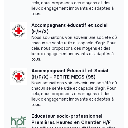
cela, nous proposons des moyens et des
récurrentes et des problématiques (besoins
du contrat, les candidats doivent déjà disposer d'une
More information
lieux d’engagement innovants et adaptés à
critiques, protection, risques pour la sécurité) et les
autorisation de travail en France (citoyen de l'Union
tous.
signaler proactivement au responsable/coordinateur.
européenne) ou d’un titre de séjour leur permettant de
Website
Nonprofit organization
Proposer des ajustements et des améliorations aux
travailler sur le sol français.
Accompagnant éducatif et social
Between 250 and 2000
Health
activités/à la stratégie de travail social, en fonction
(F/H/X)
employees
du suivi et de l'évaluation des activités, aux niveaux
Nous souhaitons voir advenir une société où
individuels, institutionnel et communautaire.
chacun se sente utile et capable d’agir. Pour
cela, nous proposons des moyens et des
Veiller à ce que les données, statistiques et dossiers
lieux d’engagement innovants et adaptés à
soient collectés en temps opportun et conservés
tous.
Impact study
conformé-ment à la politique de protection des
données, aux directives éthiques de MSF et aux
Accompagnant Éducatif et Social
Médecins sans Frontières France did not yet
normes légales.
(H/F/X) - PETITE MECS (95)
communicate its impact measurement.
Consolider les données relatives aux activités de
Nous souhaitons voir advenir une société où
chacun se sente utile et capable d’agir. Pour
travail social et contribuer à l’élaboration de rapports
cela, nous proposons des moyens et des
réguliers sur ces activités et sur la protection des
lieux d’engagement innovants et adaptés à
personnes.
tous.
Labels and certifications
Développer/adapter les processus, outils et
supports de travail social aux besoins du projet, en
Educateur socio-professionnel
This structure did not communicate to us the
collaboration avec le coordinateur/référent
Premières Heures en Chantier H/F
labels or certifications that it was able to obtain.