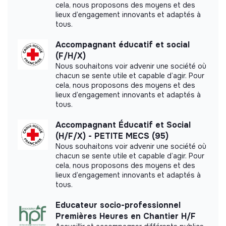
cela, nous proposons des moyens et des
récurrentes et des problématiques (besoins
du contrat, les candidats doivent déjà disposer d'une
More information
lieux d’engagement innovants et adaptés à
critiques, protection, risques pour la sécurité) et les
autorisation de travail en France (citoyen de l'Union
tous.
signaler proactivement au responsable/coordinateur.
européenne) ou d’un titre de séjour leur permettant de
Website
Nonprofit organization
Proposer des ajustements et des améliorations aux
travailler sur le sol français.
Accompagnant éducatif et social
Between 250 and 2000
Health
activités/à la stratégie de travail social, en fonction
(F/H/X)
employees
du suivi et de l'évaluation des activités, aux niveaux
Nous souhaitons voir advenir une société où
individuels, institutionnel et communautaire.
chacun se sente utile et capable d’agir. Pour
cela, nous proposons des moyens et des
Veiller à ce que les données, statistiques et dossiers
lieux d’engagement innovants et adaptés à
soient collectés en temps opportun et conservés
tous.
Impact study
conformé-ment à la politique de protection des
données, aux directives éthiques de MSF et aux
Accompagnant Éducatif et Social
Médecins sans Frontières France did not yet
normes légales.
(H/F/X) - PETITE MECS (95)
communicate its impact measurement.
Consolider les données relatives aux activités de
Nous souhaitons voir advenir une société où
chacun se sente utile et capable d’agir. Pour
travail social et contribuer à l’élaboration de rapports
cela, nous proposons des moyens et des
réguliers sur ces activités et sur la protection des
lieux d’engagement innovants et adaptés à
personnes.
tous.
Labels and certifications
Développer/adapter les processus, outils et
supports de travail social aux besoins du projet, en
Educateur socio-professionnel
This structure did not communicate to us the
collaboration avec le coordinateur/référent
Premières Heures en Chantier H/F
labels or certifications that it was able to obtain.