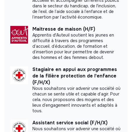
concerné. • En étroite collaboration avec le service
Accueillir et accompagner différents publics
dans le secteur du handicap, de l'inclusion,
des ressources humaines, participer aux processus
de l’exil, de l’aide sociale à l’enfance et de
RH associés (recrute-ment, formation, intégration,
l’insertion par l’activité économique.
évaluation, détection des potentiels,
accompagnement, développement et
Maitresse de maison (H/F)
Documents
communication interne).
Apprentis d'Auteuil soutient les jeunes en
Les responsabilités sont organisées ci-dessous selon
difficulté à travers des programmes
Did not yet add a transparency document.
d’accueil, d’éducation, de formation et
les « piliers/niveaux » du travail social (individuel,
d’insertion pour leur permettre de devenir
structure et communauté). « Responsabilités
des hommes et des femmes debout.
spécifiques à la section/au contexte MSF » : à
adapter selon la stratégie du projet, qui peut
Stagiaire en appui aux programmes
privilégier un ou deux piliers, voire les trois.
de la filière protection de l'enfance
(F/H/X)
1/ Gestion de cas (individuelle)
Nous souhaitons voir advenir une société où
chacun se sente utile et capable d’agir. Pour
En collaboration avec le PMR et l’équipe
cela, nous proposons des moyens et des
pluridisciplinaire, et en tenant compte des retours
lieux d’engagement innovants et adaptés à
des patient.es, contribuer à la mise en place et au
tous.
maintien d'un système de cartographie des services
et de filières d'orientation fonctionnel, notamment
Assistant service social (F/H/X)
par la participation aux réunions de groupe et le
Nous souhaitons voir advenir une société où