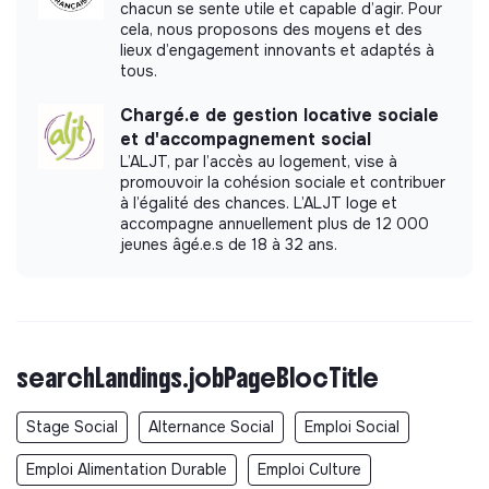
réseautage avec d'autres acteurs, les organismes
chacun se sente utile et capable d’agir. Pour
cela, nous proposons des moyens et des
communautaires et les services sociaux
lieux d’engagement innovants et adaptés à
gouvernementaux.
tous.
Assurer la formation continue des autres membres
des équipes sur la gestion de cas, les questions de
Chargé.e de gestion locative sociale
protection, les techniques d'entretien avec tact, les
et d'accompagnement social
orientations internes et externes dans le respect de
L’ALJT, par l’accès au logement, vise à
la confidentialité et de la sécurité, et au-delà, en
promouvoir la cohésion sociale et contribuer
à l’égalité des chances. L’ALJT loge et
fonction des lacunes identifiées en matière de travail
accompagne annuellement plus de 12 000
social et de protection.
jeunes âgé.e.s de 18 à 32 ans.
Aider les partenaires (le cas échéant) à identifier,
évaluer et répondre aux besoins sociaux et de
protection des patients.
Intervenir directement dans la gestion des cas
complexes (par exemple, risque élevé de récidive de
searchLandings.jobPageBlocTitle
violence, mineur non accompagné, etc.) selon le
contexte.
Stage Social
Alternance Social
Emploi Social
2/ Accompagnement social dans les structures de
Emploi Alimentation Durable
Emploi Culture
MSF