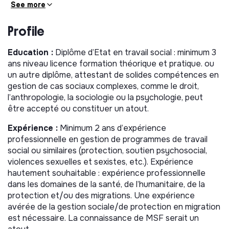
See more
- En Ile-de-France. Le projet est ouvert depuis
décembre 2017. Orienté dès les origines sur la prise en
Profile
charge médicale, psychologique, sociale et juridique des
mineurs non accompagnés en recours (accueil de jour
et hébergement), il a connu une évolution importante
Education :
Diplôme d’Etat en travail social : minimum 3
en se spécialisant sur le public des jeunes filles en
ans niveau licence formation théorique et pratique. ou
recours de reconnaissance de minorité. S’y ajoute une
un autre diplôme, attestant de solides compétences en
activité de clinique mobile animée par une équipe de
gestion de cas sociaux complexes, comme le droit,
bénévoles
l’anthropologie, la sociologie ou la psychologie, peut
être accepté ou constituer un atout.
- A Calais et sur le Littoral Nord. Ouvert à l’été 2023.
Accueil de jour pour mineurs non accompagnés offrant
Expérience :
Minimum 2 ans d’expérience
répit et activités ; cliniques mobiles à destination du
professionnelle en gestion de programmes de travail
public général (adultes, familles, mineurs), incluant des
social ou similaires (protection, soutien psychosocial,
activités de santé mentale. Des activités saisonnières
violences sexuelles et sexistes, etc.). Expérience
viennent compléter les activités avec, du printemps à
hautement souhaitable : expérience professionnelle
l’automne, une activité de maraudes littorales à
dans les domaines de la santé, de l’humanitaire, de la
destination des personnes exilées rescapées de
protection et/ou des migrations. Une expérience
naufrage et en hiver une activité de mise à l’abri des
avérée de la gestion sociale/de protection en migration
personnes les plus vulnérables.
est nécessaire. La connaissance de MSF serait un