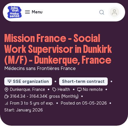
Menu
Mission France - Social
Work Supervisor in Dunkirk
(M/F) - Dunkerque, France
Médecins sans Frontières France
💡
SSE organization
Short-term contract
Dunkerque, France
Health
No remote
3164.34 - 3164.34€ gross (Monthly)
From 3 to 5 yrs of exp.
Posted on 05-05-2026
Start: January 2026