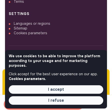
Terms
SETTINGS
Languages or regions
Sitemap
Cookies parameters
We use cookies to be able to improve the platform
FOLLOW US
according to your usage and for marketing
purposes.
Click accept for the best user experience on our app.
Please note this job was posted over 60 days
© 2026 jobs that makesense.
Cookies parameters.
ago (05-07-2026) and may or may not have
expired.
I accept
I refuse
Apply