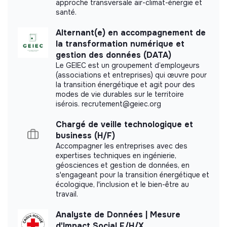
More information
approche transversale air-climat-énergie et
santé.
Website
Nonprofit organization
Alternant(e) en accompagnement de
Between 250 and 2000
Health
la transformation numérique et
employees
gestion des données (DATA)
Le GEIEC est un groupement d’employeurs
(associations et entreprises) qui œuvre pour
la transition énergétique et agit pour des
modes de vie durables sur le territoire
Impact study
isérois. recrutement@geiec.org
Médecins sans Frontières France did not yet
Chargé de veille technologique et
communicate its impact measurement.
business (H/F)
Accompagner les entreprises avec des
expertises techniques en ingénierie,
géosciences et gestion de données, en
s'engageant pour la transition énergétique et
Labels and certifications
écologique, l'inclusion et le bien-être au
travail.
This structure did not communicate to us the
labels or certifications that it was able to obtain.
Analyste de Données | Mesure
d'Impact Social F/H/X