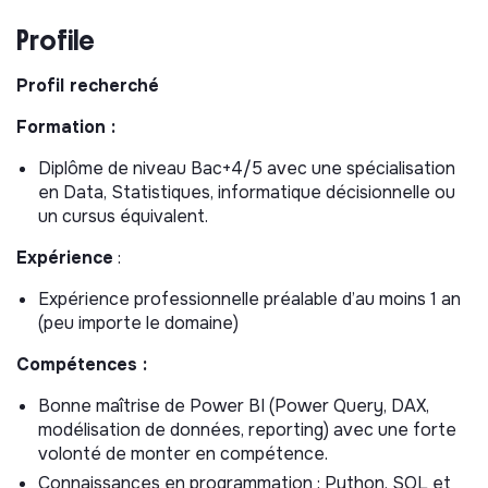
Analyser les rapports existants et éventuellement
Profile
définir les axes d’amélioration,
Participer à la priorisation des demandes reçues et
Profil recherché
des développements de projets avec son
responsable,
Formation :
Contribuer à traduire ces besoins en livrables de
Diplôme de niveau Bac+4/5 avec une spécialisation
référence : notes explicatives, maquette,
en Data, Statistiques, informatique décisionnelle ou
spécifications détaillées.
un cursus équivalent.
Préparation des données et production de
Expérience
:
rapports :
Expérience professionnelle préalable d’au moins 1 an
Participer à l’organisation des rapports actuels et
(peu importe le domaine)
futurs,
Collecter les données des différentes sources de
Compétences :
données,
Bonne maîtrise de Power BI (Power Query, DAX,
Nettoyer et préparer les données (gestion des
modélisation de données, reporting) avec une forte
données manquantes, correction des erreurs,
volonté de monter en compétence.
normalisation des formats de données),
Connaissances en programmation : Python, SQL et