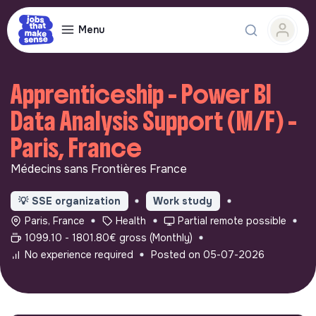
Menu
Apprenticeship - Power BI
Data Analysis Support (M/F) -
Paris, France
Médecins sans Frontières France
💡
SSE organization
Work study
Paris, France
Health
Partial remote possible
1099.10 - 1801.80€ gross (Monthly)
No experience required
Posted on 05-07-2026