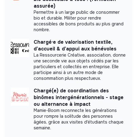
assurée)
Permettre à un large public de consommer
More information
bio et durable. Militer pour rendre
accessibles de bons produits au plus grand
Website
Nonprofit organization
nombre.
Between 250 and 2000
Health
employees
Chargé·e de valorisation textile,
d’accueil & d’appui aux bénévoles
La Ressourcerie Créative, association, donne
une seconde vie aux objets cédés par les
particuliers et collectés en entreprise. Elle
Impact study
participe ainsi à un autre mode de
consommation plus respectueux.
Médecins sans Frontières France did not yet
Chargé(e) de coordination des
communicate its impact measurement.
binômes intergénérationnels - stage
ou alternance à impact
Mamie-Boom reconnecte les générations
pour rompre la solitude des personnes
âgées, grâce aux visites d'étudiants chaque
Labels and certifications
semaine.