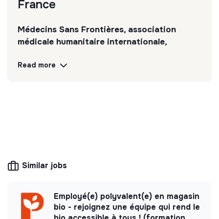
France
engagées (ONG/secteur associatif).
Médecins Sans Frontières, association
médicale humanitaire internationale,
apporte une assistance médicale à des
Read more
populations dont la vie est menacée.
Discover
Follow
💡
SSE organization
This structure is based on a principle of
solidarity and social utility: its management is
Similar jobs
democratic and participative, and its profit-
making potential is limited. It may be an
association, cooperative, foundation, mutual or
ESUS company.
Employé(e) polyvalent(e) en magasin
bio - rejoignez une équipe qui rend le
bio accessible à tous ! (formation