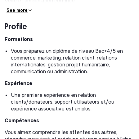
Veille et amélioration continue
See more
Signaler à l’équipe CRM les éventuelles anomalies de
données liées à l’activité donateur via une
Profile
plateforme de ticketing.
Contribuer à l’amélioration continue des processus.
Formations
Votre future équipe :
Vous préparez un diplôme de niveau Bac+4/5 en
commerce, marketing, relation client, relations
Vous travaillerez aux côtés d’une équipe de 5
internationales, gestion projet humanitaire,
personnes :
communication ou administration.
Bienveillante, toujours prête à accompagner et
Expérience
former.
Experte, maîtrisant la relation donateur sous toutes
Une première expérience en relation
ses formes.
clients/donateurs, support utilisateurs et/ou
Animée par l’impact de son travail.
expérience associative est un plus.
Dynamique, où entraide et bonne humeur rythment
Compétences
le quotidien.
Vous aimez comprendre les attentes des autres,
Pourquoi nous rejoindre ?