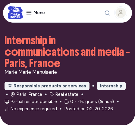
Menu
Internship in
communications and media -
Paris, France
Marie Marie Menuiserie
💡
Responsible products or services
Internship
Paris, France
Real estate
Partial remote possible
0 - -1€ gross (Annual)
No experience required
Posted on 02-20-2026