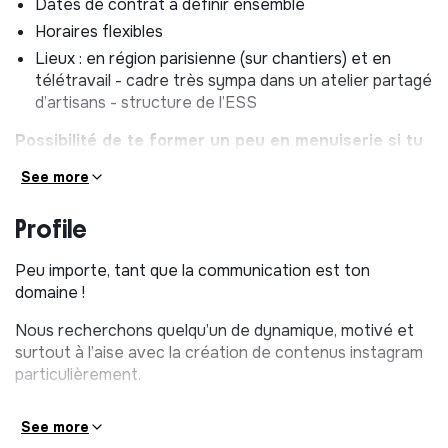
Dates de contrat à définir ensemble
Horaires flexibles
Lieux : en région parisienne (sur chantiers) et en
télétravail - cadre très sympa dans un atelier partagé
d’artisans - structure de l’ESS
Possibilité de te former un peu en menuiserie si tu
le souhaites !
See more
Si tu cherches une expérience créative, autonome, et
que tu veux contribuer à l’essor d’une entreprise
Profile
passionnée, contacte-nous ! (Pas besoin d’une lettre de
motivation classique, écris nous juste un mail ou appelle
Peu importe, tant que la communication est ton
nous !)
domaine !
Nous recherchons quelqu’un de dynamique, motivé et
surtout à l’aise avec la création de contenus instagram
particulièrement.
See more