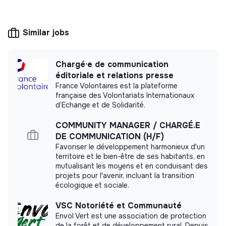
the needs of the ecological transformation.
Similar jobs
More information
Chargé·e de communication
Website
Company
éditoriale et relations presse
< 15 persons
France Volontaires est la plateforme
Real estate
française des Volontariats Internationaux
d’Echange et de Solidarité.
COMMUNITY MANAGER / CHARGÉ.E
DE COMMUNICATION (H/F)
Impact study
Favoriser le développement harmonieux d'un
territoire et le bien-être de ses habitants, en
Marie Marie Menuiserie did not yet communicate
mutualisant les moyens et en conduisant des
its impact measurement.
projets pour l'avenir, incluant la transition
écologique et sociale.
VSC Notoriété et Communauté
Envol Vert est une association de protection
Labels and certifications
de la forêt et de développement rural. Depuis