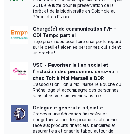
2011, elle lutte pour la préservation de la
This structure did not communicate to us the
forêt et de la biodiversité en Colombie au
Pérou et en France
labels or certifications that it was able to obtain.
Chargé(e) de communication F/H -
CDI Temps partiel
Rejoignez-nous pour faire changer le regard
sur le deuil et aider les personnes qui aident
Documents
un proche !
Did not yet add a transparency document.
VSC - Favoriser le lien social et
l’inclusion des personnes sans-abri
chez Toit à Moi Marseille BDR
L'association Toit à Moi Marseille Bouche du
Rhône loge et accompagne des personnes
sans abris vers un avenir sans rue.
Délégué.e général.e adjoint.e
Proposer une éducation financière et
budgétaire à tous·tes pour une autonomie
face aux produits financiers, bancaires et
assurantiels et briser le tabou autour de