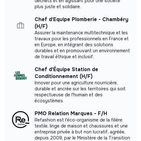
déchets et en agissant pour une société
plus juste et solidaire.
Labels and certifications
Chef d'Equipe Plomberie - Chambéry
(H/F)
This structure did not communicate to us the
Assurer la maintenance multitechnique et les
labels or certifications that it was able to obtain.
travaux pour les professionnels en France et
en Europe, en intégrant des solutions
durables et en promouvant un environnement
de travail éthique et inclusif.
Chef d'Équipe Station de
Documents
Conditionnement (H/F)
Innover pour une agriculture nourricière,
Did not yet add a transparency document.
durable et ancrée sur les territoires qui soit
respectueuse de l'humain et des
écosystèmes
PMO Relation Marques - F/H
Refashion est l'éco-organisme de la filière
textile, linge de maison et chaussures et une
entreprise privée à but non lucratif, agréée,
depuis 2009, par le Ministère de la Transition