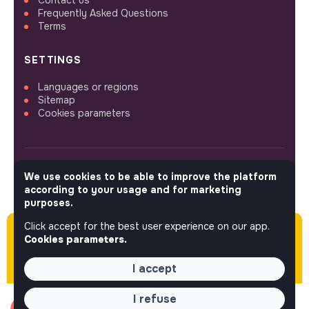
Frequently Asked Questions
Terms
SETTINGS
Languages or regions
Sitemap
Cookies parameters
We use cookies to be able to improve the platform
FOLLOW US
according to your usage and for marketing
purposes.
Click accept for the best user experience on our app.
Please note this job was posted over 60 days
© 2026 jobs that makesense.
Cookies parameters.
ago (05-15-2026) and may or may not have
expired.
I accept
I refuse