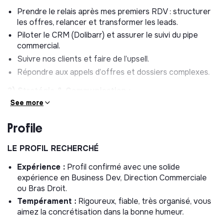
Prendre le relais après mes premiers RDV : structurer
les offres, relancer et transformer les leads.
Piloter le CRM (Dolibarr) et assurer le suivi du pipe
commercial.
Suivre nos clients et faire de l’upsell.
Répondre aux appels d’offres et dossiers complexes.
2) Stratégie & Communication :
See more
Organiser l’agenda stratégique et prioriser les
actions à fort impact.
Profile
Suivre les projets internes (tableaux de bord,
reporting, interface partenaires).
LE PROFIL RECHERCHÉ
Valoriser nos réussites en communication : captation
Expérience :
Profil confirmé avec une solide
terrain, rédaction de cas clients et animation de
expérience en Business Dev, Direction Commerciale
LinkedIn.
ou Bras Droit.
Tempérament :
Rigoureux, fiable, très organisé, vous
aimez la concrétisation dans la bonne humeur.