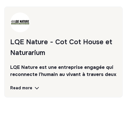
LQE Nature - Cot Cot House et
Naturarium
LQE Nature est une entreprise engagée qui
reconnecte l’humain au vivant à travers deux
marques complémentaires : Cot Cot House
Read more
(b2c) et Naturarium (b2b)
Discover
Follow
💡
Responsible products or services