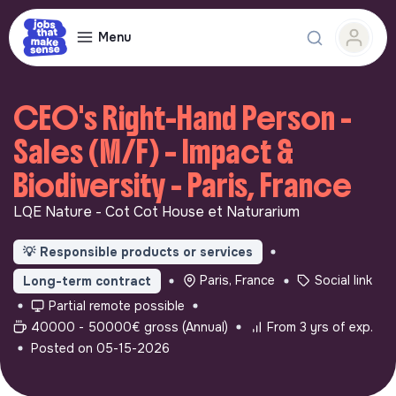
Menu
CEO's Right-Hand Person -
Sales (M/F) – Impact &
Biodiversity - Paris, France
LQE Nature - Cot Cot House et Naturarium
💡
Responsible products or services
Paris, France
Social link
Long-term contract
Partial remote possible
40000 - 50000€ gross (Annual)
From 3 yrs of exp.
Posted on 05-15-2026