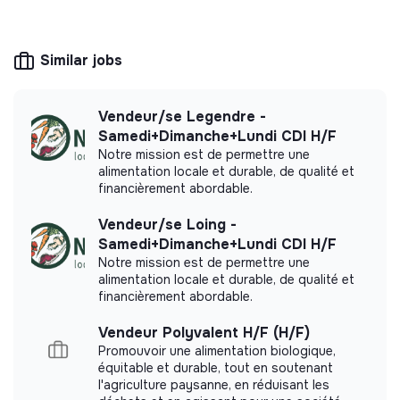
The company's mission is to design eco-
responsible products and services aligned with
Similar jobs
the needs of the ecological transformation.
Vendeur/se Legendre -
Samedi+Dimanche+Lundi CDI H/F
More information
Notre mission est de permettre une
alimentation locale et durable, de qualité et
financièrement abordable.
Website
Company
< 15 persons
Social link
Vendeur/se Loing -
Samedi+Dimanche+Lundi CDI H/F
Notre mission est de permettre une
alimentation locale et durable, de qualité et
financièrement abordable.
Impact study
Vendeur Polyvalent H/F (H/F)
LQE Nature - Cot Cot House et Naturarium did
Promouvoir une alimentation biologique,
not yet communicate its impact measurement.
équitable et durable, tout en soutenant
l'agriculture paysanne, en réduisant les