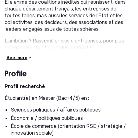
Elle anime des coalitions inédites qui réunissent, dans
chaque département français, les entreprises de
toutes tailles, mais aussi les services de l’Etat et les
collectivités, des décideurs, des associations et des
leaders engagés issus de toutes sphères.
L’ambition ? Rassembler plus d’entreprises, pour plus
d’engagements et pour plus d’impact !
See more
Nos missions sont les suivantes
:
1.Donner aux entreprises les moyens d’agir
Profile
Embaucher un jeune en apprentissage, lutter contre le
Profil recherché
gaspillage énergétique, devenir mentor, recruter une
personne en situation de handicap, s’engager pour
Étudiant(e) en Master (Bac+4/5) en :
l’emploi des seniors… Parce qu’il y a autant de façons de
s’engager qu’il y a d’entreprises, nous accompagnons
Sciences politiques / affaires publiques
leur passage à l’action par :
Économie / politiques publiques
École de commerce (orientation RSE / stratégie /
La mise à disposition d’outils et de dispositifs
innovation sociale)
d’engagement clé en main, permettant à chacun