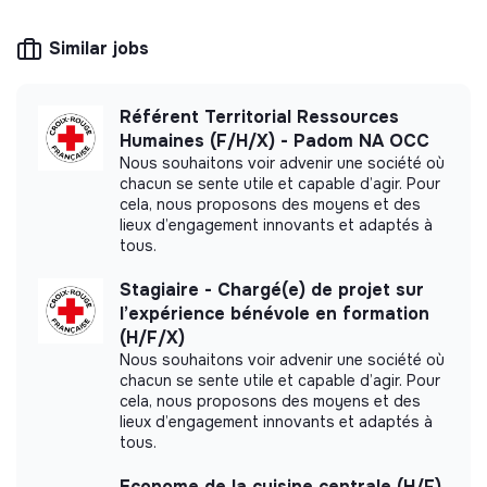
is of general interest: energy, water and waste
en lien avec les ministères, opérateurs nationaux et nos
management.
clubs départementaux (ex. emploi des jeunes, inclusion
Similar jobs
des personnes en situation de handicap, transition
écologique, lutte contre la récidive, …).
Référent Territorial Ressources
Ce stage vous permettra ainsi de développer une vision
More information
Humaines (F/H/X) - Padom NA OCC
transversale alliant gestion de programmes publics et
Nous souhaitons voir advenir une société où
mesure de leur impact, au cœur d’un écosystème
chacun se sente utile et capable d’agir. Pour
Website
Public institution
mêlant entreprises, services de l’État et associations.
cela, nous proposons des moyens et des
Inclusion through
< 15 persons
lieux d’engagement innovants et adaptés à
Employment
Vos missions :
tous.
Suivi de l’évolution
des programmes nationaux de
Stagiaire - Chargé(e) de projet sur
mobilisation (insertion professionnelle, handicap,
l’expérience bénévole en formation
sobriété énergétique, inclusion par le sport, seniors,
(H/F/X)
Impact study
QPV, etc.) en lien avec les opérateurs compétents
Nous souhaitons voir advenir une société où
(ministères, associations, partenaires publics/privés).
chacun se sente utile et capable d’agir. Pour
Les entreprises s'engagent did not yet
cela, nous proposons des moyens et des
Participation à la conception
de nouveaux
communicate its impact measurement.
lieux d’engagement innovants et adaptés à
programmes de mobilisation : définir le cadrage
tous.
stratégique et opérationnel (objectifs, livrables
partenaires).
Econome de la cuisine centrale (H/F)