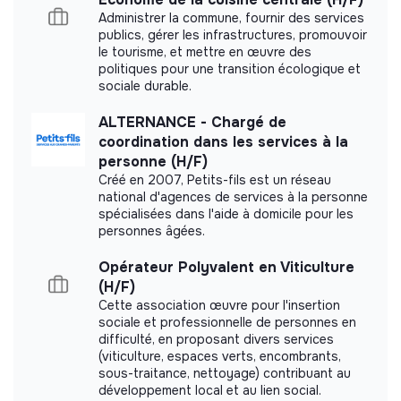
Contribution à la création d’outils et de formats
Administrer la commune, fournir des services
Labels and certifications
publics, gérer les infrastructures, promouvoir
de mobilisation
(événements territoriaux, kits
le tourisme, et mettre en œuvre des
pédagogiques, supports de sensibilisation,
politiques pour une transition écologique et
This structure did not communicate to us the
accompagnement des entreprises).
sociale durable.
labels or certifications that it was able to obtain.
Appui au suivi des expérimentations territoriales
avec les clubs départementaux et capitalisation des
ALTERNANCE - Chargé de
bonnes pratiques.
coordination dans les services à la
personne (H/F)
Participation aux travaux d’évolution du site
Créé en 2007, Petits-fils est un réseau
Documents
internet
https://lesentreprises-sengagent.gouv.fr/
et
national d'agences de services à la personne
aux supports de communication liés à la valorisation des
spécialisées dans l'aide à domicile pour les
Did not yet add a transparency document.
personnes âgées.
programmes.
Opérateur Polyvalent en Viticulture
(H/F)
Cette association œuvre pour l'insertion
sociale et professionnelle de personnes en
difficulté, en proposant divers services
(viticulture, espaces verts, encombrants,
sous-traitance, nettoyage) contribuant au
développement local et au lien social.