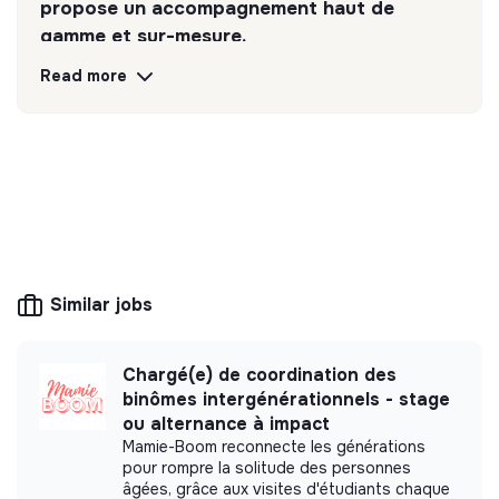
propose un accompagnement haut de
gamme et sur-mesure.
Read more
Discover
Follow
💡
Responsible products or services
The company's mission is to design eco-
responsible products and services aligned with
the needs of the ecological transformation.
Similar jobs
Chargé(e) de coordination des
More information
binômes intergénérationnels - stage
ou alternance à impact
Website
Company
Mamie-Boom reconnecte les générations
Between 50 and 250
Services
pour rompre la solitude des personnes
employees
âgées, grâce aux visites d'étudiants chaque