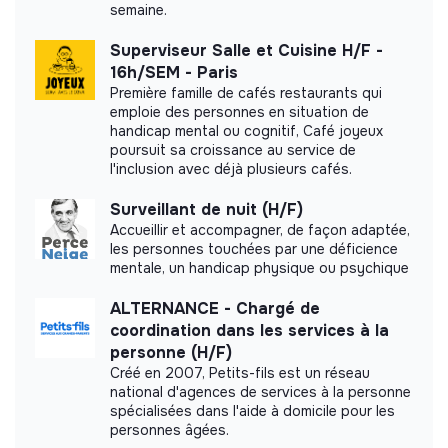
semaine.
Superviseur Salle et Cuisine H/F -
16h/SEM - Paris
Impact study
Première famille de cafés restaurants qui
emploie des personnes en situation de
Les Demoiselles de Compagnie did not yet
handicap mental ou cognitif, Café joyeux
communicate its impact measurement.
poursuit sa croissance au service de
l'inclusion avec déjà plusieurs cafés.
Surveillant de nuit (H/F)
Accueillir et accompagner, de façon adaptée,
Labels and certifications
les personnes touchées par une déficience
mentale, un handicap physique ou psychique
This structure did not communicate to us the
ALTERNANCE - Chargé de
labels or certifications that it was able to obtain.
coordination dans les services à la
personne (H/F)
Créé en 2007, Petits-fils est un réseau
national d'agences de services à la personne
spécialisées dans l'aide à domicile pour les
Documents
personnes âgées.