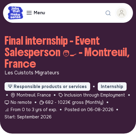
Menu
Final internship - Event
Salesperson 🧑‍🍳 - Montreuil,
France
Les Cuistots Migrateurs
💡
Responsible products or services
Internship
Montreuil, France
Inclusion through Employment
No remote
682 - 1023€ gross (Monthly)
From 0 to 3 yrs of exp.
Posted on 06-08-2026
Start: September 2026