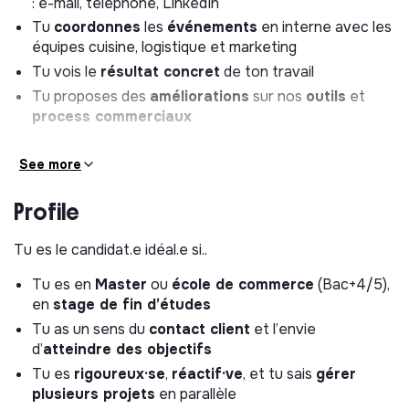
: e-mail, téléphone, LinkedIn
Tu
coordonnes
les
événements
en interne avec les
équipes cuisine, logistique et marketing
Tu vois le
résultat concret
de ton travail
Tu proposes des
améliorations
sur nos
outils
et
process commerciaux
See more
Profile
Tu es le candidat.e idéal.e si..
Tu es en
Master
ou
école de commerce
(Bac+4/5),
en
stage de fin d’études
Tu as un sens du
contact client
et l’envie
d’
atteindre des objectifs
Tu es
rigoureux·se
,
réactif·ve
, et tu sais
gérer
plusieurs projets
en parallèle