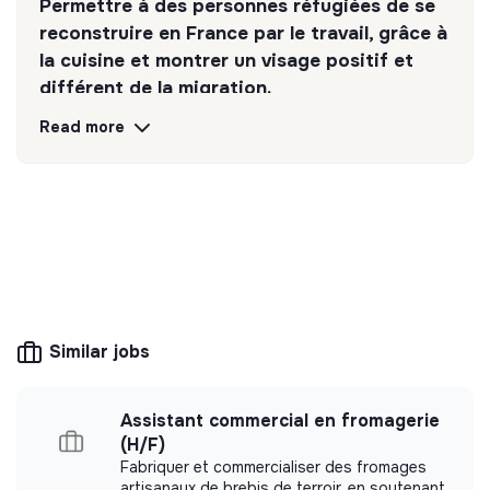
Permettre à des personnes réfugiées de se
reconstruire en France par le travail, grâce à
la cuisine et montrer un visage positif et
différent de la migration.
Read more
Discover
Follow
💡
Responsible products or services
The company's mission is to design eco-
responsible products and services aligned with
the needs of the ecological transformation.
Similar jobs
Assistant commercial en fromagerie
More information
(H/F)
Fabriquer et commercialiser des fromages
Website
Company
artisanaux de brebis de terroir, en soutenant