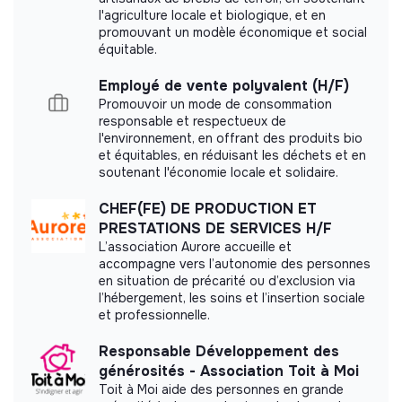
Between 15 and 50
Inclusion through
l'agriculture locale et biologique, et en
persons
Employment
promouvant un modèle économique et social
équitable.
Employé de vente polyvalent (H/F)
Promouvoir un mode de consommation
Impact study
responsable et respectueux de
l'environnement, en offrant des produits bio
Les Cuistots Migrateurs did not yet communicate
et équitables, en réduisant les déchets et en
its impact measurement.
soutenant l'économie locale et solidaire.
CHEF(FE) DE PRODUCTION ET
PRESTATIONS DE SERVICES H/F
L’association Aurore accueille et
Labels and certifications
accompagne vers l’autonomie des personnes
en situation de précarité ou d’exclusion via
l’hébergement, les soins et l’insertion sociale
Accompagné par Antropia ESSEC
et professionnelle.
Responsable Développement des
générosités - Association Toit à Moi
Toit à Moi aide des personnes en grande