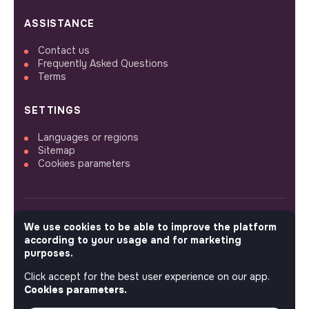
ASSISTANCE
Contact us
Frequently Asked Questions
Terms
SETTINGS
Languages or regions
Sitemap
Cookies parameters
We use cookies to be able to improve the platform
FOLLOW US
according to your usage and for marketing
purposes.
Click accept for the best user experience on our app.
© 2026 jobs that makesense.
Cookies parameters.