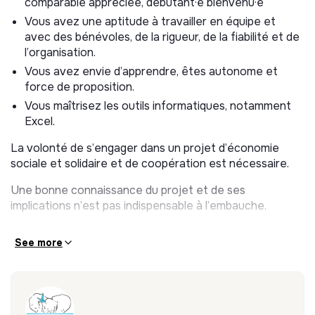
comparable appréciée, débutant·e bienvenu·e
Consolider le catalogue des produits, fiabiliser la
Vous avez une aptitude à travailler en équipe et
gestion des achats et des ventes
avec des bénévoles, de la rigueur, de la fiabilité et de
Tâches hebdomadaires :
l’organisation.
Vous avez envie d’apprendre, êtes autonome et
o Commande des produits choisis par les bénévoles,
force de proposition.
tout en respectant l’équilibre entre critères
Vous maîtrisez les outils informatiques, notamment
économiques et éthiques de l’association.
Excel.
o Rapprochement des bons de livraison et des factures
La volonté de s’engager dans un projet d’économie
o Saisie des stocks
sociale et solidaire et de coopération est nécessaire.
o Gestion des relations avec les fournisseurs : suivi des
Une bonne connaissance du projet et de ses
livraisons et des réclamations
implications n’est pas indispensable à l’embauche.
Tâches ponctuelles :
See more
o Optimisation des achats
o Mise à jour des prix catalogue
o Mise à jour de la base de données des articles