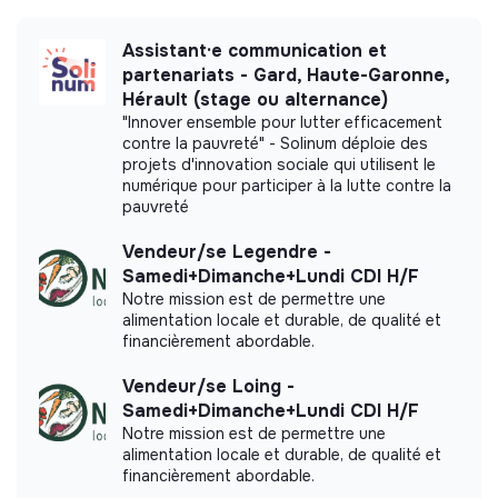
Assistant·e communication et
partenariats - Gard, Haute-Garonne,
More information
Hérault (stage ou alternance)
"Innover ensemble pour lutter efficacement
Website
Nonprofit organization
contre la pauvreté" - Solinum déploie des
< 15 persons
Food
projets d'innovation sociale qui utilisent le
numérique pour participer à la lutte contre la
pauvreté
Vendeur/se Legendre -
Impact study
Samedi+Dimanche+Lundi CDI H/F
Notre mission est de permettre une
alimentation locale et durable, de qualité et
Lelefan did not yet communicate its impact
financièrement abordable.
measurement.
Vendeur/se Loing -
Samedi+Dimanche+Lundi CDI H/F
Notre mission est de permettre une
alimentation locale et durable, de qualité et
Labels and certifications
financièrement abordable.