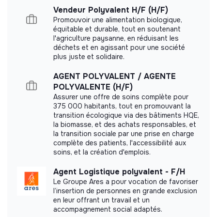
This structure did not communicate to us the
Vendeur Polyvalent H/F (H/F)
labels or certifications that it was able to obtain.
Promouvoir une alimentation biologique,
équitable et durable, tout en soutenant
l'agriculture paysanne, en réduisant les
déchets et en agissant pour une société
plus juste et solidaire.
Documents
AGENT POLYVALENT / AGENTE
POLYVALENTE (H/F)
Did not yet add a transparency document.
Assurer une offre de soins complète pour
375 000 habitants, tout en promouvant la
transition écologique via des bâtiments HQE,
la biomasse, et des achats responsables, et
la transition sociale par une prise en charge
complète des patients, l'accessibilité aux
soins, et la création d'emplois.
Agent Logistique polyvalent - F/H
Le Groupe Ares a pour vocation de favoriser
l’insertion de personnes en grande exclusion
en leur offrant un travail et un
accompagnement social adaptés.