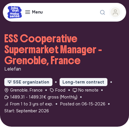
Menu
ESS Cooperative
Supermarket Manager -
Grenoble, France
Lelefan
💡
SSE organization
Long-term contract
Grenoble, France
Food
No remote
1489.31 - 1489.31€ gross (Monthly)
From 1 to 3 yrs of exp.
Posted on 06-15-2026
Start: September 2026