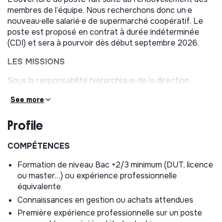
membres de l’équipe. Nous recherchons donc un·e
nouveau·elle salarié·e de supermarché coopératif. Le
poste est proposé en contrat à durée indéterminée
(CDI) et sera à pourvoir dès début septembre 2026.
LES MISSIONS
Sous la responsabilité hiérarchique de la direction
collégiale de l’association (CA), vous travaillerez avec
See more
l’équipe salariée et formerez notamment un binôme
avec un·e salarié·e de supermarché coopératif ayant
Profile
des missions similaires et complémentaires. Vous serez
également amené à travailler avec les bénévoles de
l’association. Vos différentes missions auront pour but
COMPÉTENCES
de consolider le catalogue des produits, de fiabiliser la
Formation de niveau Bac +2/3 minimum (DUT, licence
gestion des achats et des ventes et d’accompagner la
ou master…) ou expérience professionnelle
structure dans son développement.
équivalente
Vos principales missions seront orientées sur 2 axes :
Connaissances en gestion ou achats attendues
opérationnel & développement.
Première expérience professionnelle sur un poste