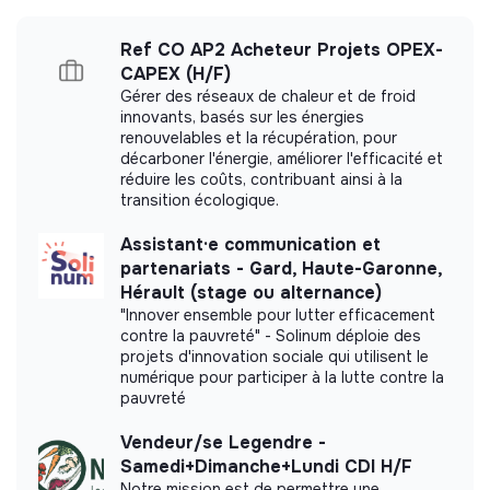
Ref CO AP2 Acheteur Projets OPEX-
CAPEX (H/F)
More information
Gérer des réseaux de chaleur et de froid
innovants, basés sur les énergies
Website
Nonprofit organization
renouvelables et la récupération, pour
< 15 persons
décarboner l'énergie, améliorer l'efficacité et
Food
réduire les coûts, contribuant ainsi à la
transition écologique.
Assistant·e communication et
partenariats - Gard, Haute-Garonne,
Impact study
Hérault (stage ou alternance)
"Innover ensemble pour lutter efficacement
Lelefan did not yet communicate its impact
contre la pauvreté" - Solinum déploie des
measurement.
projets d'innovation sociale qui utilisent le
numérique pour participer à la lutte contre la
pauvreté
Vendeur/se Legendre -
Labels and certifications
Samedi+Dimanche+Lundi CDI H/F
Notre mission est de permettre une