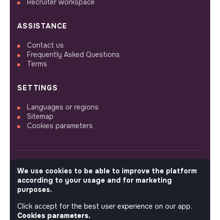
Recruiter workspace
ASSISTANCE
Contact us
Frequently Asked Questions
Terms
SETTINGS
Languages or regions
Sitemap
Cookies parameters
We use cookies to be able to improve the platform
FOLLOW US
according to your usage and for marketing
purposes.
Click accept for the best user experience on our app.
© 2026 jobs that makesense.
Cookies parameters.