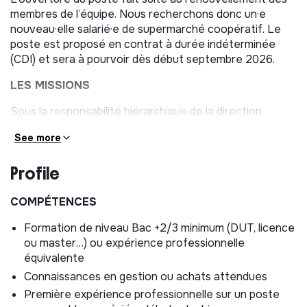
membres de l’équipe. Nous recherchons donc un·e
nouveau·elle salarié·e de supermarché coopératif. Le
poste est proposé en contrat à durée indéterminée
(CDI) et sera à pourvoir dès début septembre 2026.
LES MISSIONS
Sous la responsabilité hiérarchique de la direction
collégiale de l’association (CA), vous travaillerez avec
See more
l’équipe salariée et formerez notamment un binôme
avec un·e salarié·e de supermarché coopératif ayant
Profile
des missions similaires et complémentaires. Vous serez
également amené à travailler avec les bénévoles de
l’association. Vos différentes missions auront pour but
COMPÉTENCES
de consolider le catalogue des produits, de fiabiliser la
Formation de niveau Bac +2/3 minimum (DUT, licence
gestion des achats et des ventes et d’accompagner la
ou master…) ou expérience professionnelle
structure dans son développement.
équivalente
Vos principales missions seront orientées sur 2 axes :
Connaissances en gestion ou achats attendues
opérationnel & développement.
Première expérience professionnelle sur un poste