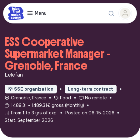
Menu
ESS Cooperative
Supermarket Manager -
Grenoble, France
Lelefan
💡
SSE organization
Long-term contract
Grenoble, France
Food
No remote
1489.31 - 1489.31€ gross (Monthly)
From 1 to 3 yrs of exp.
Posted on 06-15-2026
Start: September 2026