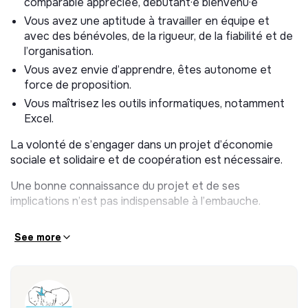
comparable appréciée, débutant·e bienvenu·e
Consolider le catalogue des produits, fiabiliser la
Vous avez une aptitude à travailler en équipe et
gestion des achats et des ventes
avec des bénévoles, de la rigueur, de la fiabilité et de
Tâches hebdomadaires :
l’organisation.
Vous avez envie d’apprendre, êtes autonome et
o Commande des produits choisis par les bénévoles,
force de proposition.
tout en respectant l’équilibre entre critères
Vous maîtrisez les outils informatiques, notamment
économiques et éthiques de l’association.
Excel.
o Rapprochement des bons de livraison et des factures
La volonté de s’engager dans un projet d’économie
o Saisie des stocks
sociale et solidaire et de coopération est nécessaire.
o Gestion des relations avec les fournisseurs : suivi des
Une bonne connaissance du projet et de ses
livraisons et des réclamations
implications n’est pas indispensable à l’embauche.
Tâches ponctuelles :
See more
o Optimisation des achats
o Mise à jour des prix catalogue
o Mise à jour de la base de données des articles