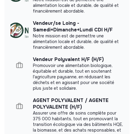
This structure did not communicate to us the
alimentation locale et durable, de qualité et
labels or certifications that it was able to obtain.
financièrement abordable.
Vendeur/se Loing -
Samedi+Dimanche+Lundi CDI H/F
Notre mission est de permettre une
Documents
alimentation locale et durable, de qualité et
financièrement abordable.
Did not yet add a transparency document.
Vendeur Polyvalent H/F (H/F)
Promouvoir une alimentation biologique,
équitable et durable, tout en soutenant
l'agriculture paysanne, en réduisant les
déchets et en agissant pour une société
plus juste et solidaire.
AGENT POLYVALENT / AGENTE
POLYVALENTE (H/F)
Assurer une offre de soins complète pour
375 000 habitants, tout en promouvant la
transition écologique via des bâtiments HQE,
la biomasse, et des achats responsables, et