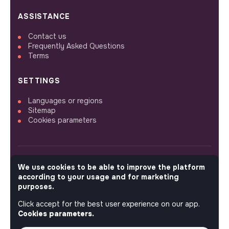
ASSISTANCE
Contact us
Frequently Asked Questions
Terms
SETTINGS
Languages or regions
Sitemap
Cookies parameters
We use cookies to be able to improve the platform
FOLLOW US
according to your usage and for marketing
purposes.
Click accept for the best user experience on our app.
© 2026 jobs that makesense.
Cookies parameters.