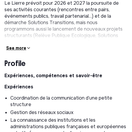
Le Lierre prévoit pour 2026 et 2027 la poursuite de
ses activités courantes (rencontres entre pairs,
événements publics, travail partenarial…) et de la
démarche Solutions Transitions, mais nous
programmons aussi le lancement de nouveaux projets
structurants (Relève Publique Ecologique, Solutions
Transitions International et Solutions Transitions
Métiers).
See more
Dans ce cadre, nous recrutons une personne en charge
Profile
de sa communication et de la coordination de ses
évènements.
Expériences, compétences et savoir-être
Missions principales :
Expériences
Stratégie de communication & communication
Coordination de la communication d’une petite
évènementielle
structure
Gestion des réseaux sociaux
Actualisation de la stratégie de communication
interne et externe du Lierre
La connaissance des institutions et les
administrations publiques françaises et européennes
Responsable de la rédaction et de la coordination