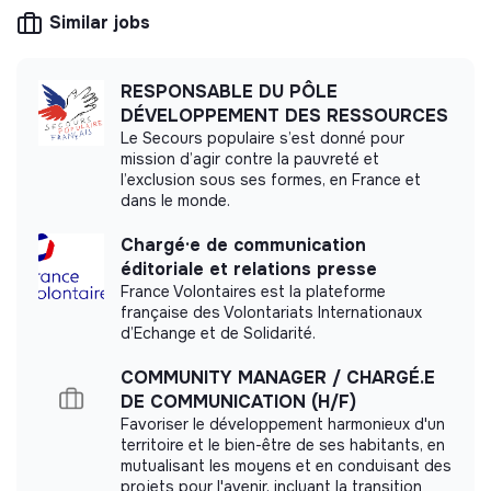
democratic and participative, and its profit-
mutuelle santé.
Similar jobs
making potential is limited. It may be an
Lieu de travail
: Paris 5e, dans un lieu offrant
association, cooperative, foundation, mutual or
plusieurs avantages :
ESUS company.
RESPONSABLE DU PÔLE
Un espace de coworking associatif idéalement situé
DÉVELOPPEMENT DES RESSOURCES
en plein de coeur de Paris, face à Notre-Dame, avec
Le Secours populaire s’est donné pour
possibilité de réchauffer votre déjeuner sur place ou
mission d’agir contre la pauvreté et
de profiter des nombreux restaurants aux alentours,
l’exclusion sous ses formes, en France et
More information
Télétravail possible 1 à 2 jours par semaine,
dans le monde.
Website
Nonprofit organization
🙌 Si vous êtes intéressé.e par ce poste et que vous
Chargé·e de communication
< 15 persons
Ecology
pensez correspondre au profil recherché, merci
éditoriale et relations presse
d’envoyer rapidement votre CV, lettre de motivation
France Volontaires est la plateforme
(ou vidéo, si vous voulez) et éventuel portfolio.
française des Volontariats Internationaux
d’Echange et de Solidarité.
Date limite des candidatures le dimanche 28 juin.
Impact study
(
Attention, en cause d'un grand nombre de
COMMUNITY MANAGER / CHARGÉ.E
candidatures, nous avons raccourci le délai du dépôt
DE COMMUNICATION (H/F)
Le Lierre did not yet communicate its impact
des dossiers
).
Favoriser le développement harmonieux d'un
measurement.
territoire et le bien-être de ses habitants, en
mutualisant les moyens et en conduisant des
projets pour l'avenir, incluant la transition