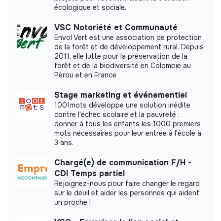
écologique et sociale.
VSC Notoriété et Communauté
Labels and certifications
Envol Vert est une association de protection
de la forêt et de développement rural. Depuis
Referenced by Shift Your Job.
2011, elle lutte pour la préservation de la
forêt et de la biodiversité en Colombie au
Pérou et en France
Stage marketing et événementiel
1001mots développe une solution inédite
Documents
contre l'échec scolaire et la pauvreté :
donner à tous les enfants les 1000 premiers
mots nécessaires pour leur entrée à l'école à
Did not yet add a transparency document.
3 ans.
Chargé(e) de communication F/H -
CDI Temps partiel
Rejoignez-nous pour faire changer le regard
sur le deuil et aider les personnes qui aident
un proche !