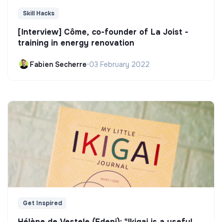
Skill Hacks
[Interview] Côme, co-founder of La Joist -
training in energy renovation
Fabien Secherre
•
03 February 2022
Get Inspired
Hélène de Vestele (Edeni): "Ikigai is a useful