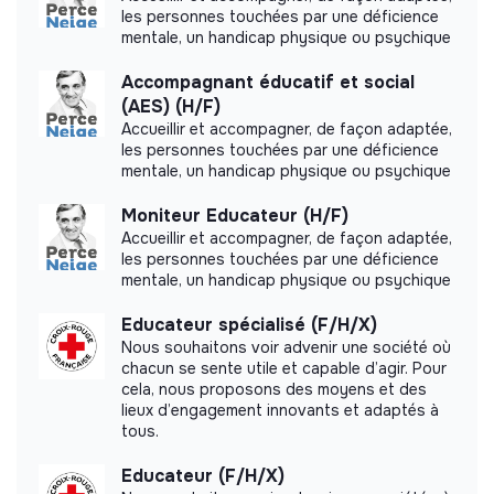
les personnes touchées par une déficience
Website
Nonprofit organization
mentale, un handicap physique ou psychique
Between 250 and 2000
Handicap
employees
Accompagnant éducatif et social
(AES) (H/F)
Accueillir et accompagner, de façon adaptée,
les personnes touchées par une déficience
mentale, un handicap physique ou psychique
Impact study
Moniteur Educateur (H/F)
L'Arche did not yet communicate its impact
Accueillir et accompagner, de façon adaptée,
measurement.
les personnes touchées par une déficience
mentale, un handicap physique ou psychique
Educateur spécialisé (F/H/X)
Nous souhaitons voir advenir une société où
chacun se sente utile et capable d’agir. Pour
Labels and certifications
cela, nous proposons des moyens et des
lieux d’engagement innovants et adaptés à
This structure did not communicate to us the
tous.
labels or certifications that it was able to obtain.
Educateur (F/H/X)