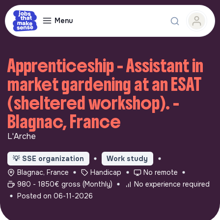
Menu
Apprenticeship - Assistant in
market gardening at an ESAT
(sheltered workshop). -
Blagnac, France
L'Arche
💡
SSE organization
Work study
Blagnac, France
Handicap
No remote
980 - 1850€ gross (Monthly)
No experience required
Posted on 06-11-2026