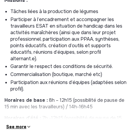
Missions :
Tâches liées à la production de légumes
Participer à l’encadrement et accompagner les
travailleurs ESAT en situation de handicap dans les
activités maraîchères (ainsi que dans leur projet
professionnel, participation aux PPAA, synthèses,
points éducatifs, création d’outils et supports
éducatifs, réunions d’équipes, selon profil
alternant.e).
Garantir le respect des conditions de sécurité.
Commercialisation (boutique, marché etc)
Participation aux réunions d’équipes (adaptées selon
profil).
Horaires de base :
8h – 12h15 (possibilité de pause de
15 min avec les travailleurs) / 14h-16h45
Horaires d’été :
7h -12h15 (possibilité de pause de 15
min avec les travailleurs) / 14h – 15h45 (environ de juin à
See more
septembre, modulable selon conditions météo)