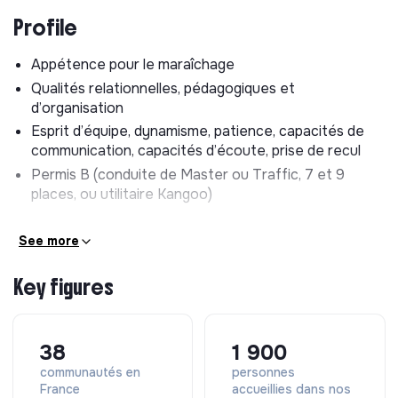
Profile
Jour de marché :
6h30 - 14h30 (possibilité de pauses
courtes et fractionnées en alternance avec les
Appétence pour le maraîchage
personnes accompagnées sur le marché)
Qualités relationnelles, pédagogiques et
**Quelques trucs à savoir en plus :**travail physique,
d’organisation
exposé aux contraintes météorologiques, potentialité
Esprit d’équipe, dynamisme, patience, capacités de
de travail le samedi sur le marché
communication, capacités d’écoute, prise de recul
Permis B (conduite de Master ou Traffic, 7 et 9
places, ou utilitaire Kangoo)
See more
Key figures
38
1 900
communautés en
personnes
France
accueillies dans nos