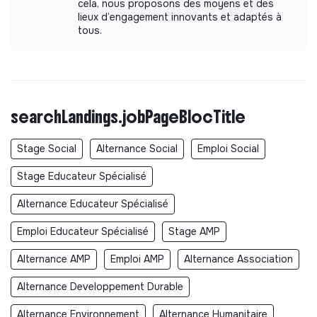
cela, nous proposons des moyens et des
Governance principles
lieux d’engagement innovants et adaptés à
tous.
Shared Governance
Participative Governance
Team Autonomy
Collaborative Project Management
Collective Decision-Making Mechanisms
searchLandings.jobPageBlocTitle
Leadership Position Rotation
Feedback and Evaluation Systems
Stage Social
Alternance Social
Emploi Social
Organizational Flexibility and Adaptation
Stakeholder Engagement
Stage Educateur Spécialisé
Alternance Educateur Spécialisé
Emploi Educateur Spécialisé
Stage AMP
Documents
Alternance AMP
Emploi AMP
Alternance Association
Purpose
Alternance Developpement Durable
Press release on the company's mission
Alternance Environnement
Alternance Humanitaire