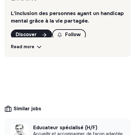
L'inclusion des personnes ayant un handicap
mental grâce à la vie partagée.
Discover
Follow
Read more
💡
SSE organization
This structure is based on a principle of
solidarity and social utility: its management is
democratic and participative, and its profit-
making potential is limited. It may be an
association, cooperative, foundation, mutual or
ESUS company.
Similar jobs
Educateur spécialisé (H/F)
More information
Accueillir et accompagner, de façon adaptée,