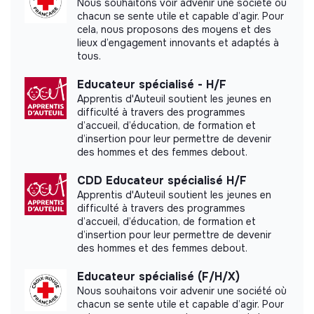
Nous souhaitons voir advenir une société où
chacun se sente utile et capable d’agir. Pour
cela, nous proposons des moyens et des
Internal practices and policies
lieux d’engagement innovants et adaptés à
tous.
Benefits
Educateur spécialisé - H/F
Professional Training and Development
Apprentis d'Auteuil soutient les jeunes en
difficulté à travers des programmes
Eco-Friendly Initiatives
d’accueil, d’éducation, de formation et
Mentorship and Sponsorship Programs
d’insertion pour leur permettre de devenir
des hommes et des femmes debout.
Value sharing
CDD Educateur spécialisé H/F
Social Purpose Company (ESUS)
Apprentis d'Auteuil soutient les jeunes en
difficulté à travers des programmes
Professional Development Investment
d’accueil, d’éducation, de formation et
d’insertion pour leur permettre de devenir
Diversity & inclusion
des hommes et des femmes debout.
Community Engagement
Educateur spécialisé (F/H/X)
Nous souhaitons voir advenir une société où
Internal Support Networks
chacun se sente utile et capable d’agir. Pour