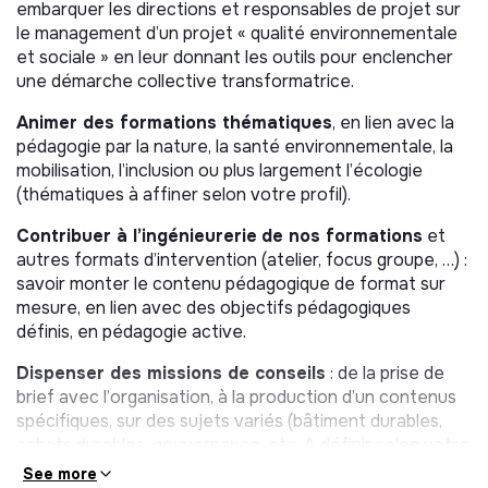
embarquer les directions et responsables de projet sur
le management d’un projet « qualité environnementale
et sociale » en leur donnant les outils pour enclencher
une démarche collective transformatrice.
Animer des formations thématiques
, en lien avec la
pédagogie par la nature, la santé environnementale, la
mobilisation, l’inclusion ou plus largement l’écologie
(thématiques à affiner selon votre profil).
Contribuer à l’ingénieurerie
de nos formations
et
autres formats d’intervention (atelier, focus groupe, …) :
savoir monter le contenu pédagogique de format sur
mesure, en lien avec des objectifs pédagogiques
définis, en pédagogie active.
Dispenser des missions de conseils
: de la prise de
brief avec l’organisation, à la production d’un contenus
spécifiques, sur des sujets variés (bâtiment durables,
achats durables, gouvernance, etc. A définir selon votre
profil).
See more