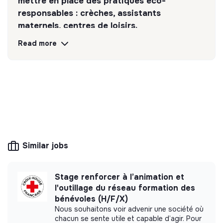
mettre en place des pratiques éco-
Adaptabilité
responsables : crèches, assistants
Esprit entrepreneurial & collaboratif
maternels, centres de loisirs.
Read more
Discover
Follow
💡
SSE organization
This structure is based on a principle of
solidarity and social utility: its management is
democratic and participative, and its profit-
making potential is limited. It may be an
Similar jobs
association, cooperative, foundation, mutual or
ESUS company.
Stage renforcer à l’animation et
l'outillage du réseau formation des
bénévoles (H/F/X)
More information
Nous souhaitons voir advenir une société où
chacun se sente utile et capable d’agir. Pour