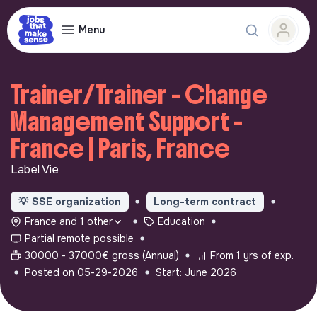
Menu
Trainer/Trainer - Change
Management Support -
France | Paris, France
Label Vie
💡
SSE organization
Long-term contract
France and 1 other
Education
Partial remote possible
30000 - 37000€ gross (Annual)
From 1 yrs of exp.
Posted on 05-29-2026
Start: June 2026