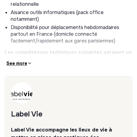
relationnelle
Aisance outils informatiques (pack office
notamment)
Disponibilité pour déplacements hebdomadaires
partout en France (domicile connecté
facilement/rapidement aux gares parisiennes)
Les compétences techniques suivantes seraient un
plus :
See more
Connaissance de la petite enfance et de l’enfance, du
contexte terrain et des différents profils de métier en
présence serait un plus.
Savoir être
:
Communication orale et écrite.
Label Vie
Ecoute active.
Faire preuve de rigueur et de précision.
Label Vie accompagne les lieux de vie à
Prendre des initiatives et être force de proposition.