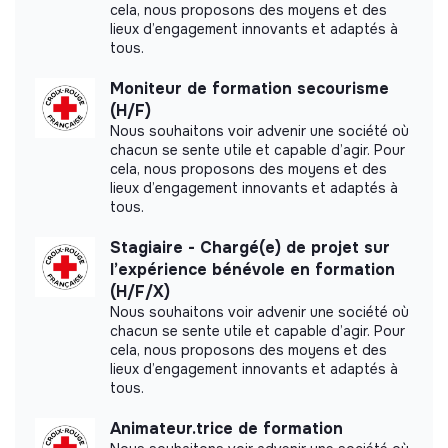
Website
Nonprofit organization
cela, nous proposons des moyens et des
lieux d’engagement innovants et adaptés à
Between 15 and 50
Education
tous.
persons
Moniteur de formation secourisme
(H/F)
Nous souhaitons voir advenir une société où
chacun se sente utile et capable d’agir. Pour
Impact study
cela, nous proposons des moyens et des
lieux d’engagement innovants et adaptés à
Label Vie did not yet communicate its impact
tous.
measurement.
Stagiaire - Chargé(e) de projet sur
l’expérience bénévole en formation
(H/F/X)
Nous souhaitons voir advenir une société où
Labels and certifications
chacun se sente utile et capable d’agir. Pour
cela, nous proposons des moyens et des
This structure did not communicate to us the
lieux d’engagement innovants et adaptés à
labels or certifications that it was able to obtain.
tous.
Animateur.trice de formation