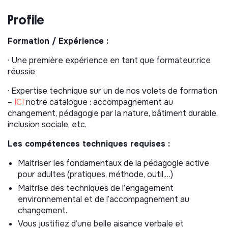
Réaliser des audits
en présentiel ou distanciel sur les
Profile
sujets de la démarche Label Vie.
Formation / Expérience :
· Une première expérience en tant que formateur.rice
réussie
· Expertise technique sur un de nos volets de formation
–
ICI
notre catalogue : accompagnement au
changement, pédagogie par la nature, bâtiment durable,
inclusion sociale, etc.
Les compétences techniques requises :
Maitriser les fondamentaux de la pédagogie active
pour adultes (pratiques, méthode, outil,…)
Maitrise des techniques de l’engagement
environnemental et de l’accompagnement au
changement.
Vous justifiez d’une belle aisance verbale et