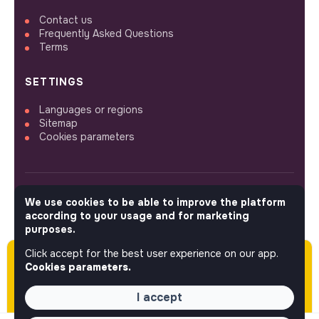
Contact us
Frequently Asked Questions
Terms
SETTINGS
Languages or regions
Sitemap
Cookies parameters
We use cookies to be able to improve the platform
FOLLOW US
according to your usage and for marketing
purposes.
Click accept for the best user experience on our app.
Please note this job was posted over 60 days
© 2026 jobs that makesense.
Cookies parameters.
ago (05-29-2026) and may or may not have
expired.
I accept