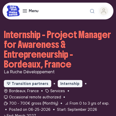
Menu
Internship - Project Manager
for Awareness &
Entrepreneurship -
Bordeaux, France
La Ruche Développement
💡
Transition partners
Internship
Bordeaux, France
Services
Occasional remote authorized
700 - 700€ gross (Monthly)
From 0 to 3 yrs of exp.
Posted on 06-25-2026
Start: September 2026
> End: March 2027