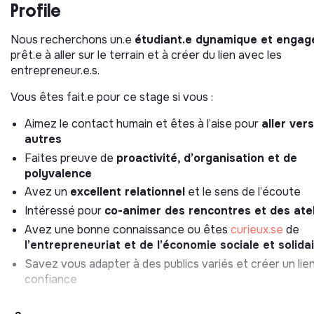
Bordeaux-Sud et Bègles
, les
WE Days
, et bien d’autres !
Profile
Incubation, pour contribuer à un entrepreneuriat inclu
Nous recherchons un.e
étudiant.e dynamique et engag
et responsable.
La Ruche anime des programmes
prêt.e à aller sur le terrain et à créer du lien avec les
d’accompagnement pour donner la chance à chacun
entrepreneur.e.s.
d’entreprendre ainsi que pour soutenir des projets innova
impact social et environnemental. La Ruche propose une 
Vous êtes fait.e pour ce stage si vous :
d’accompagnement diversifiée allant de l’idéation d’un pro
développement d’une entreprise : 🐝
Aimez le contact humain et êtes à l’aise pour
Booster
, 🐝
Accélérat
aller vers
Emergence
autres
, 🐝
Accélérateur Création Individuelle
, 🐝
Accélérateur Création Développement
, 🐝
Les Audacieus
Faites preuve de
proactivité, d’organisation et de
Transition
🐝
Tempo
et bien d’autres !
polyvalence
Avez un
excellent relationnel
et le sens de l’écoute
Les missions clés du poste :
Intéressé pour
co-animer des rencontres et des atel
1. Contribuer à la mobilisation des entrepreneur.e.s
Avez une bonne connaissance ou êtes
curieux.se
de
l’entrepreneuriat et de l’économie sociale et solida
Participer à des
événements locaux
(forums, salons,
Savez vous adapter à des publics variés et créer un lie
ateliers, marchés d’entrepreneurs, etc.) pour identifier 
confiance
nouveaux porteurs de projets,
Aider à organiser et animer des
sessions d’informatio