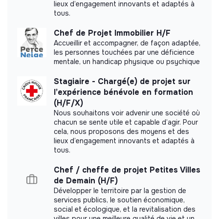
lieux d’engagement innovants et adaptés à
tous.
Chef de Projet Immobilier H/F
Labels and certifications
Accueillir et accompagner, de façon adaptée,
les personnes touchées par une déficience
mentale, un handicap physique ou psychique
Referenced by Shift Your Job.
Stagiaire - Chargé(e) de projet sur
l’expérience bénévole en formation
(H/F/X)
Nous souhaitons voir advenir une société où
Documents
chacun se sente utile et capable d’agir. Pour
cela, nous proposons des moyens et des
lieux d’engagement innovants et adaptés à
Did not yet add a transparency document.
tous.
Chef / cheffe de projet Petites Villes
de Demain (H/F)
Développer le territoire par la gestion de
services publics, le soutien économique,
social et écologique, et la revitalisation des
villes pour une meilleure qualité de vie et un