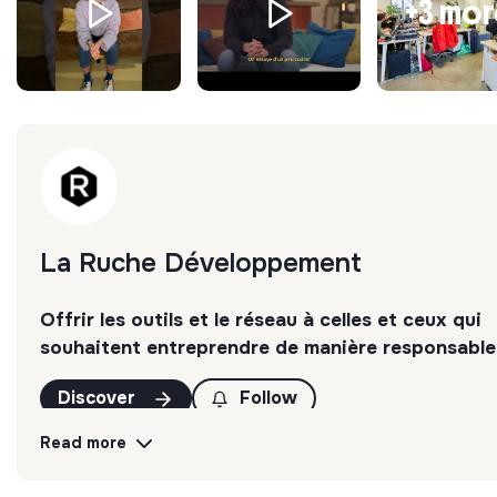
+3 mo
Un entretien RH
d’environ 20 minutes (juin)
🌍 La Ruche est une entreprise handi-accueillante.
💛 Prêt.e à rejoindre l’aventure ? Postulez dès maint
!
NB : Cette offre est exclusivement pour un stage. Nous
n’étudierons pas les candidatures en alternance/apprenti
et ne pourrons pas faire de retour.
La Ruche Développement
Offrir les outils et le réseau à celles et ceux qui
souhaitent entreprendre de manière responsable 
Discover
Follow
Read more
💡
Transition partners