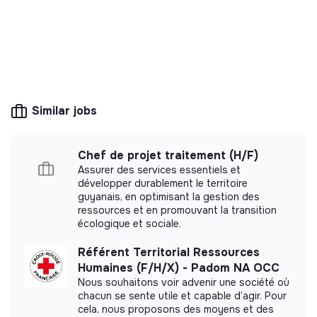
The mission of this structure is to help companies and
citizens improve their environmental and social impact.
For example, CSR consulting, training, raising awareness
of transition issues, media, etc.
Similar jobs
More information
Chef de projet traitement (H/F)
Website
Company
Assurer des services essentiels et
Between 50 and 250
développer durablement le territoire
Services
employees
guyanais, en optimisant la gestion des
ressources et en promouvant la transition
écologique et sociale.
Référent Territorial Ressources
Impact study
Humaines (F/H/X) - Padom NA OCC
Nous souhaitons voir advenir une société où
chacun se sente utile et capable d’agir. Pour
Carried out an internal impact measurement.
cela, nous proposons des moyens et des