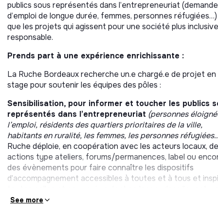
publics sous représentés dans l’entrepreneuriat (demande
d’emploi de longue durée, femmes, personnes réfugiées…) 
que les projets qui agissent pour une société plus inclusiv
responsable.
Prends part à une expérience enrichissante :
La Ruche Bordeaux recherche un.e chargé.e de projet en
stage pour soutenir les équipes des pôles :
Sensibilisation, pour informer et toucher les publics 
représentés dans l’entrepreneuriat
(personnes éloigné
l’emploi, résidents des quartiers prioritaires de la ville,
habitants en ruralité, les femmes, les personnes réfugiées…
Ruche déploie, en coopération avec les acteurs locaux, d
actions type ateliers, forums/permanences, label ou enco
des évènements pour faire connaître les dispositifs
d’accompagnement accessibles à toutes et à tous et inspi
toutes celles et ceux qui veulent se lancer dans l’aventur
entrepreneuriale ! Nous déployons notamment le
Carrefo
See more
l’entrepreneuriat de Bordeaux Métropole
, le
CitésLab de