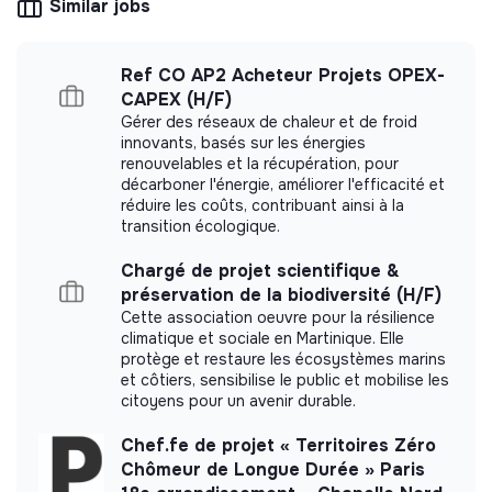
Similar jobs
Salaire unique 2007€ brut, convention collective IDCC
making potential is limited. It may be an
2717.
association, cooperative, foundation, mutual or
ESUS company.
Ref CO AP2 Acheteur Projets OPEX-
CAPEX (H/F)
Gérer des réseaux de chaleur et de froid
innovants, basés sur les énergies
renouvelables et la récupération, pour
More information
décarboner l'énergie, améliorer l'efficacité et
réduire les coûts, contribuant ainsi à la
Website
Nonprofit organization
transition écologique.
< 15 persons
Circular economy
Chargé de projet scientifique &
préservation de la biodiversité (H/F)
Cette association oeuvre pour la résilience
climatique et sociale en Martinique. Elle
Impact study
protège et restaure les écosystèmes marins
et côtiers, sensibilise le public et mobilise les
Carried out an internal impact measurement.
citoyens pour un avenir durable.
Chef.fe de projet « Territoires Zéro
Chômeur de Longue Durée » Paris