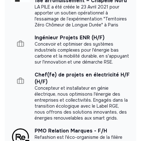
18e arrondissement – Chapelle Nord
Labels and certifications
LA PILE a été créée le 23 Avril 2021 pour
apporter un soutien opérationnel à
l'essaimage de l’expérimentation "Territoires
This structure did not communicate to us the
Zéro Chômeur de Longue Durée" à Paris
labels or certifications that it was able to obtain.
Ingénieur Projets ENR (H/F)
Concevoir et optimiser des systèmes
industriels complexes pour l'énergie bas
carbone et la mobilité durable, en s'appuyant
Documents
sur l'innovation et une démarche RSE.
Did not yet add a transparency document.
Chef(fe) de projets en électricité H/F
(H/F)
Concepteur et installateur en génie
électrique, nous optimisons l'énergie des
entreprises et collectivités. Engagés dans la
transition écologique avec le Label RGE,
nous offrons des solutions innovantes, des
énergies renouvelables aux smart grids.
PMO Relation Marques - F/H
Refashion est l'éco-organisme de la filière