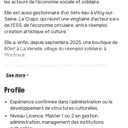
les acteurs de l'économie sociale et solidaire.
Elle est aussi gestionnaire d'un tiers-lieu à Vitry-sur-
Seine, Le Crapo, qui réunit une vingtaine d'acteur·ice·s
de l'ESS, de l'économie circulaire, entre réemploi,
création artistique et culture.
Elle a, enfin, depuis septembre 2025, une boutique de
80m² à La Venelle, village du réemploi solidaire, à
Montreuil.
Vous aurez pour mission la gestion administrative,
budgétaire, juridique et sociale de l’association, en
See more
collaboration avec la coordinatrice tiers-lieu.
Profile
De plus, vous aurez la charge de gérer certains aspects
de la vie de l’association.
Expérience confirmée dans l’administration ou le
De nature polyvalente, avec un intérêt certain pour le
développement de structures culturelles.
milieu associatif, la volonté d’être un.e acteur.ice de
Niveau Licence, Master 1 ou 2 en gestion,
l’Economie Sociale et Solidaire et de la préservation de
administration, management des institutions
l’environnement, le/la chargé.e d’administration &