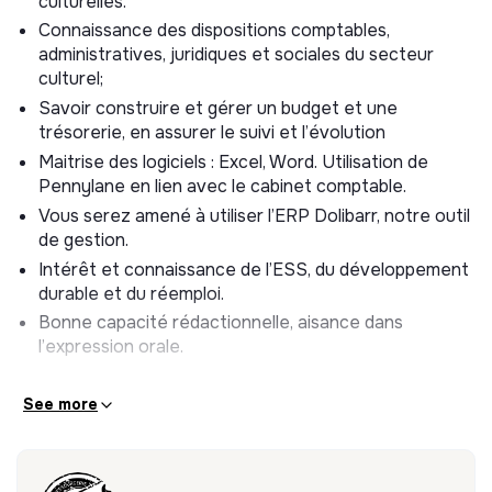
culturelles.
gestion de projet associatif apportera dynamisme et
Connaissance des dispositions comptables,
rigueur à l’association. Son autonomie et son sens de
administratives, juridiques et sociales du secteur
l’organisation lui permettront d’accomplir pleinement les
culturel;
missions qui lui seront confiées, à savoir :
Savoir construire et gérer un budget et une
Finance et comptabilité :
trésorerie, en assurer le suivi et l’évolution
Maitrise des logiciels : Excel, Word. Utilisation de
Préparation des pièces comptables, déclaration
Pennylane en lien avec le cabinet comptable.
trimestrielle de la TVA; clôture exercice en lien avec
Vous serez amené à utiliser l’ERP Dolibarr, notre outil
le cabinet comptable et le CAC.
de gestion.
Elaborer et assurer le suivi du budget de l’association
Intérêt et connaissance de l’ESS, du développement
et de sa trésorerie
durable et du réemploi.
Gestion et relance impayés
Bonne capacité rédactionnelle, aisance dans
Volet Ressources Humaines
l’expression orale.
Garantir le respect de la législation sociale en lien
See more
avec le cabinet RH
Instructions de paie, suivi des absences, arrets
maladies et congés
Formalités d’embauche des salariés.