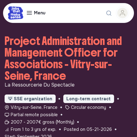
Menu
Project Administration and
Management Officer for
Associations - Vitry-sur-
Seine, France
La Ressourcerie Du Spectacle
💡
SSE organization
Long-term contract
Vitry-sur-Seine, France
Circular economy
Partial remote possible
2007 - 2007€ gross (Monthly)
From 1 to 3 yrs of exp.
Posted on 05-21-2026
Start: September 2026