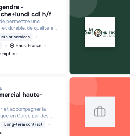
che+lundi cdi h/f
 de permettre une
 et durable, de qualité et
ordable.
cts or services
Paris, France
sumption
A
er et accompagner la
ique en Corse par des
solaire, isolation,
Long-term contract
 la location de matériel.
ce