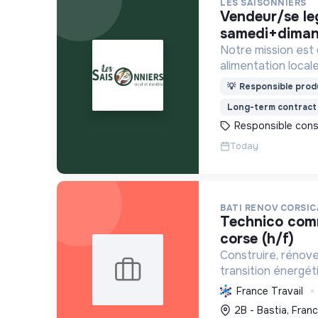
LES SAISONNIERS
vendeur/se legendre -
samedi+diman
Notre mission est
alimentation locale
financièrement ab
💡
Responsible produ
Long-term contract
Responsible con
Today
BATI RENOV CORSIC
technico commercial haute-
corse (h/f)
Construire, rénov
transition énergét
solutions durables (
France Travail
chauffage, etc.) et
2B - Bastia, Fran
Labellisée RGE.