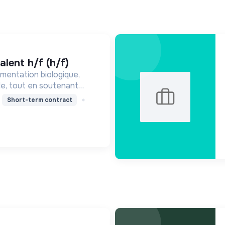
alent h/f (h/f)
mentation biologique,
le, tout en soutenant
nne, en réduisant les
Short-term contract
ssant pour une société
ire.