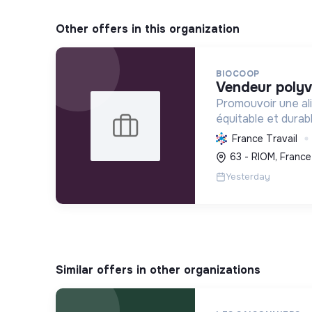
Other offers in this organization
BIOCOOP
vendeur polyv
Promouvoir une ali
équitable et durab
l'agriculture paysa
France Travail
déchets et en agi
63 - RIOM, France
plus juste et solida
Yesterday
Similar offers in other organizations