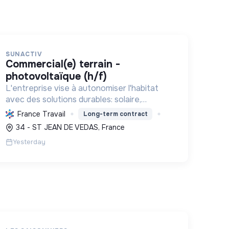
SUNACTIV
commercial(e) terrain -
photovoltaïque (h/f)
L'entreprise vise à autonomiser l'habitat
avec des solutions durables: solaire,
pompes à chaleur, isolation, etc. Elle aide à
France Travail
Long-term contract
réduire l'empreinte carbone et les factures
34 - ST JEAN DE VEDAS, France
énergétiques. Elle détient le ...
Yesterday