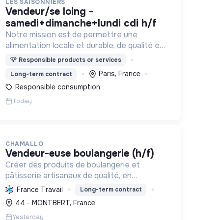
LES SAISONNIERS
vendeur/se loing -
samedi+dimanche+lundi cdi h/f
Notre mission est de permettre une
alimentation locale et durable, de qualité et
financièrement abordable.
💡
Responsible products or services
Paris, France
Long-term contract
Responsible consumption
Today
CHAMALLO
vendeur-euse boulangerie (h/f)
Créer des produits de boulangerie et
pâtisserie artisanaux de qualité, en
valorisant le savoir-faire local, les circuits
France Travail
Long-term contract
courts et la durabilité, pour le bien-être de
44 - MONTBERT, France
la communauté et de l'environneme...
Yesterday