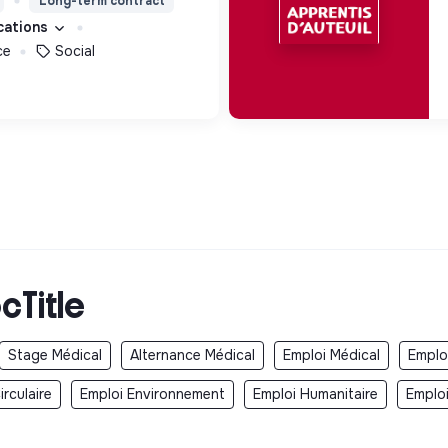
Long-term contract
eur permettre de devenir
ications
s femmes debout.
ce
Social
cTitle
Stage Médical
Alternance Médical
Emploi Médical
Emplo
rculaire
Emploi Environnement
Emploi Humanitaire
Emplo