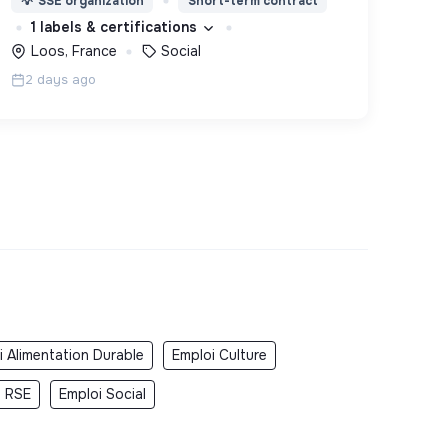
💡
SSE organization
Short-term contract
d’insertion pour leur permettre de devenir
1 labels & certifications
des hommes et des femmes debout.
Loos, France
Social
2 days ago
i Alimentation Durable
Emploi Culture
i RSE
Emploi Social