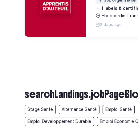
💡
SSE organization
d’insertion pour l
1 labels & certif
des hommes et de
Haubourdin, Fran
2 days ago
searchLandings.jobPageBlo
Stage Santé
Alternance Santé
Emploi Santé
Emploi Developpement Durable
Emploi Economie Ci