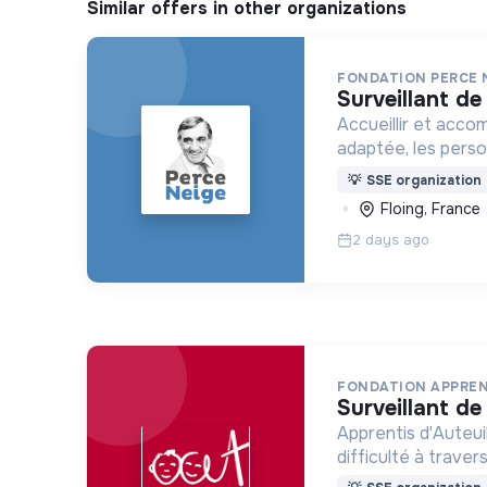
Similar offers in other organizations
FONDATION PERCE 
surveillant de
Accueillir et acco
adaptée, les pers
déficience mental
💡
SSE organization
ou psychique
Floing, France
2 days ago
FONDATION APPREN
surveillant de
Apprentis d'Auteui
difficulté à trave
d’accueil, d’éducat