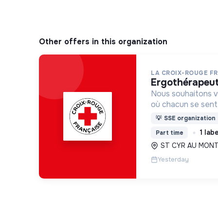
Other offers in this organization
LA CROIX-ROUGE F
ergothérapeu
Nous souhaitons v
où chacun se sente 
Pour cela, nous p
💡
SSE organization
des lieux d’engag
1 lab
Part time
adaptés à tous.
ST CYR AU MONT 
Yesterday