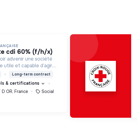
RANÇAISE
te cdi 60% (f/h/x)
oir advenir une société
utile et capable d’agir.
roposons des moyens et
Long-term contract
ement innovants et
els & certifications
D OR, France
Social