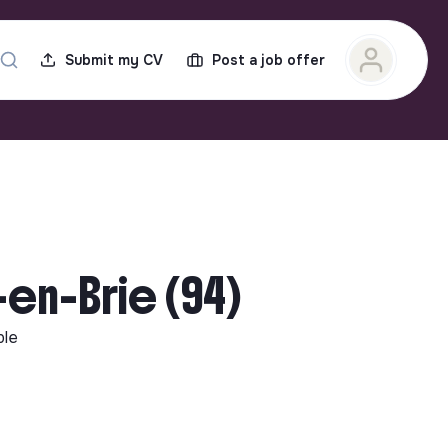
Submit my CV
Post a job offer
en-Brie (94)
ble