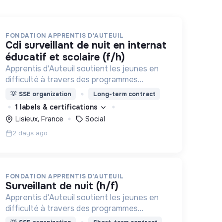
FONDATION APPRENTIS D'AUTEUIL
cdi surveillant de nuit en internat
éducatif et scolaire (f/h)
Apprentis d'Auteuil soutient les jeunes en
difficulté à travers des programmes
d’accueil, d’éducation, de formation et
💡
SSE organization
Long-term contract
d’insertion pour leur permettre de devenir
1 labels & certifications
des hommes et des femmes debout.
Lisieux, France
Social
2 days ago
FONDATION APPRENTIS D'AUTEUIL
surveillant de nuit (h/f)
Apprentis d'Auteuil soutient les jeunes en
difficulté à travers des programmes
d’accueil, d’éducation, de formation et