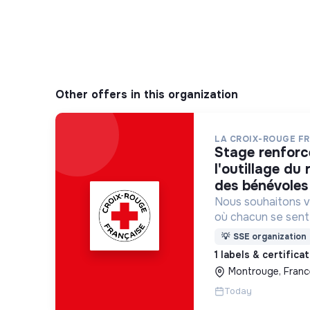
Other offers in this organization
LA CROIX-ROUGE F
stage renforcer à l’animation et
l'outillage du
des bénévoles 
Nous souhaitons v
où chacun se sente 
Pour cela, nous p
💡
SSE organization
des lieux d’engag
1 labels & certifica
adaptés à tous.
Montrouge, Franc
Today