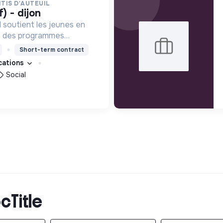
TIS D'AUTEUIL
f) - dijon
l soutient les jeunes en
rs des programmes
ion, de formation et
Short-term contract
eur permettre de devenir
ications
s femmes debout.
Social
cTitle