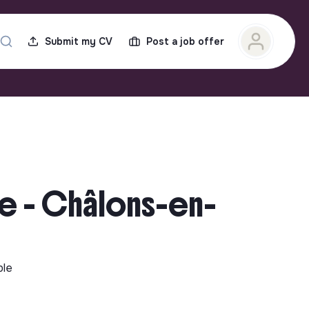
Submit my CV
Post a job offer
le - Châlons-en-
ble