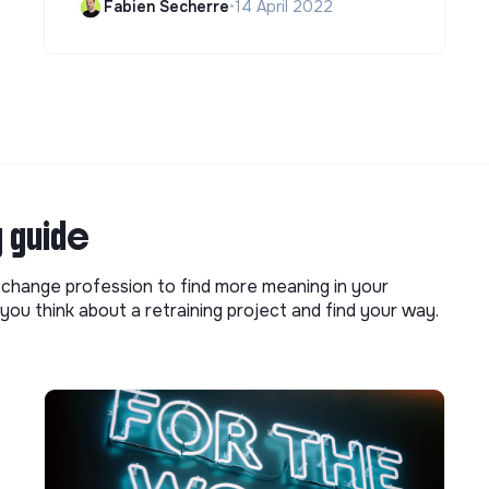
Fabien Secherre
•
14 April 2022
g guide
o change profession to find more meaning in your
you think about a retraining project and find your way.