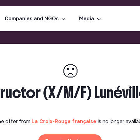
Companies and NGOs
Media
🙁
tructor (X/M/F) Lunévil
e offer from
La Croix-Rouge française
is no longer availa