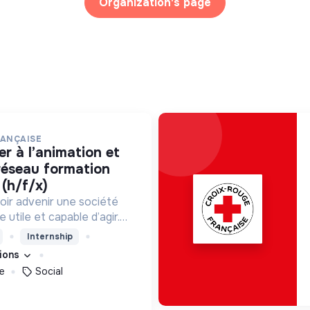
Organization's page
RANÇAISE
 réseau formation
(h/f/x)
oir advenir une société
utile et capable d’agir.
roposons des moyens et
Internship
ement innovants et
tions
e
Social