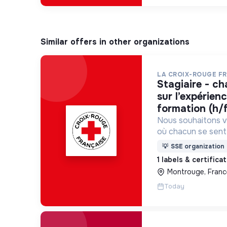
Similar offers in other organizations
LA CROIX-ROUGE F
stagiaire - chargé(e) de projet
sur l’expérien
formation (h/
Nous souhaitons v
où chacun se sente 
Pour cela, nous p
💡
SSE organization
des lieux d’engag
1 labels & certifica
adaptés à tous.
Montrouge, Franc
Today