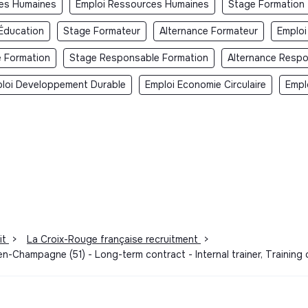
ces Humaines
Emploi Ressources Humaines
Stage Formation
Éducation
Stage Formateur
Alternance Formateur
Emploi
e Formation
Stage Responsable Formation
Alternance Respo
loi Developpement Durable
Emploi Economie Circulaire
Empl
it
>
La Croix-Rouge française recruitment
>
en-Champagne (51) - Long-term contract - Internal trainer, Training