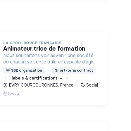
LA CROIX-ROUGE FRANÇAISE
animateur.trice de formation
Nous souhaitons voir advenir une société
où chacun se sente utile et capable d’agir.
Pour cela, nous proposons des moyens et
💡
SSE organization
Short-term contract
des lieux d’engagement innovants et
1 labels & certifications
adaptés à tous.
EVRY COURCOURONNES, France
Social
Today