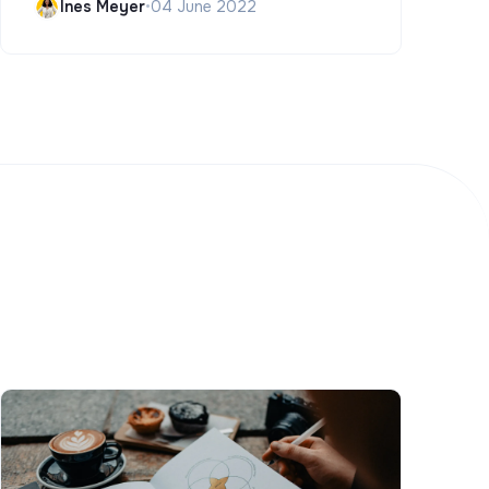
Ines Meyer
•
04 June 2022