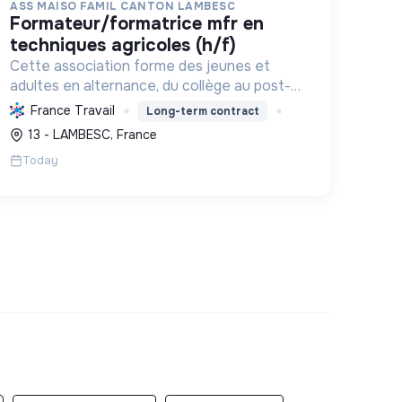
ASS MAISO FAMIL CANTON LAMBESC
formateur/formatrice mfr en
techniques agricoles (h/f)
Cette association forme des jeunes et
adultes en alternance, du collège au post-
bac, aux métiers liés à la nature, l'agriculture
France Travail
Long-term contract
et l'environnement, favorisant la transition
13 - LAMBESC, France
écologique et l'épanouisse...
Today