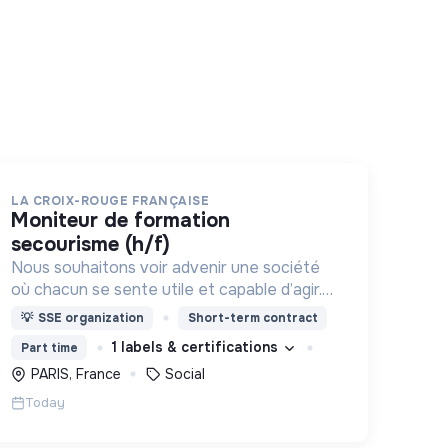
LA CROIX-ROUGE FRANÇAISE
moniteur de formation
secourisme (h/f)
Nous souhaitons voir advenir une société
où chacun se sente utile et capable d’agir.
Pour cela, nous proposons des moyens et
💡
SSE organization
Short-term contract
des lieux d’engagement innovants et
1 labels & certifications
Part time
adaptés à tous.
PARIS, France
Social
Today