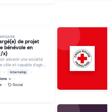
RANÇAISE
ce bénévole en
f/x)
oir advenir une société
utile et capable d’agir.
roposons des moyens et
Internship
ement innovants et
tions
e
Social