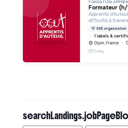
FONDATION APPREN
formateur (h/
Apprentis d'Auteui
difficulté à trave
d’accueil, d’éducat
💡
SSE organization
d’insertion pour l
1 labels & certif
des hommes et de
Dijon, France
Today
searchLandings.jobPageBlo