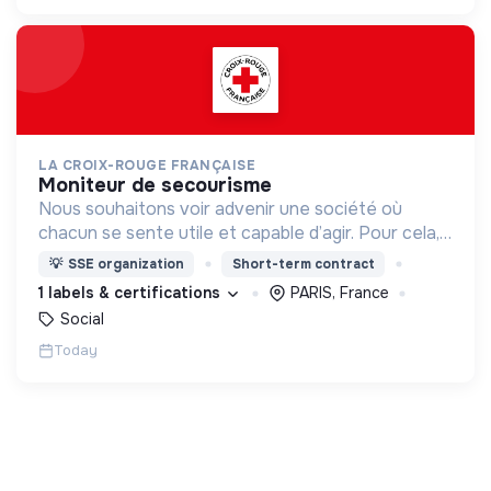
LA CROIX-ROUGE FRANÇAISE
moniteur de secourisme
Nous souhaitons voir advenir une société où
chacun se sente utile et capable d’agir. Pour cela,
nous proposons des moyens et des lieux
💡
SSE organization
Short-term contract
d’engagement innovants et adaptés à tous.
1 labels & certifications
PARIS, France
Social
Today