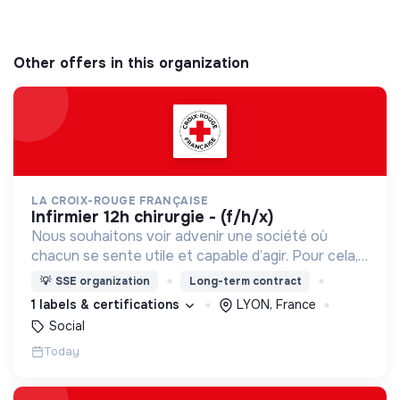
Other offers in this organization
LA CROIX-ROUGE FRANÇAISE
infirmier 12h chirurgie - (f/h/x)
Nous souhaitons voir advenir une société où
chacun se sente utile et capable d’agir. Pour cela,
nous proposons des moyens et des lieux
💡
SSE organization
Long-term contract
d’engagement innovants et adaptés à tous.
1 labels & certifications
LYON, France
Social
Today