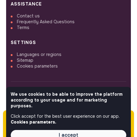
ASSISTANCE
Contact us
Frequently Asked Questions
Terms
SETTINGS
Languages or regions
Sitemap
Cookies parameters
We use cookies to be able to improve the platform
FOLLOW US
according to your usage and for marketing
purposes.
Click accept for the best user experience on our app.
Please note this job was posted over 60 days
© 2026 jobs that makesense.
Cookies parameters.
ago (04-22-2026) and may or may not have
expired.
I accept