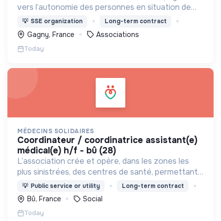
vers l’autonomie des personnes en situation de
précarité ou d’exclusion via l’hébergement, les
💡
SSE organization
Long-term contract
soins et l’insertion sociale et professionnelle.
Gagny, France
Associations
Today
MÉDECINS SOLIDAIRES
coordinateur / coordinatrice assistant(e)
médical(e) h/f - bû (28)
L’association crée et opère, dans les zones les
plus sinistrées, des centres de santé, permettant
aux populations de retrouver une porte à laquelle
💡
Public service or utility
Long-term contract
frapper lorsque le besoin médical survient.
Bû, France
Social
Today