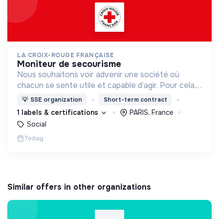
LA CROIX-ROUGE FRANÇAISE
moniteur de secourisme
Nous souhaitons voir advenir une société où
chacun se sente utile et capable d’agir. Pour cela,
nous proposons des moyens et des lieux
💡
SSE organization
Short-term contract
d’engagement innovants et adaptés à tous.
1 labels & certifications
PARIS, France
Social
Today
Similar offers in other organizations