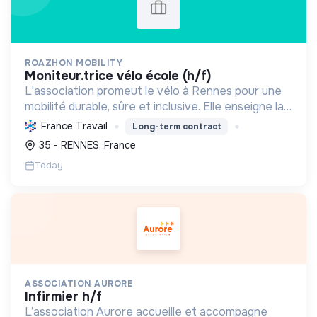
ROAZHON MOBILITY
moniteur.trice vélo école (h/f)
L'association promeut le vélo à Rennes pour une
mobilité durable, sûre et inclusive. Elle enseigne la
pratique et la sécurité, favorisant l'autonomie et
France Travail
Long-term contract
l'écologie.
35 - RENNES, France
Today
ASSOCIATION AURORE
infirmier h/f
L’association Aurore accueille et accompagne