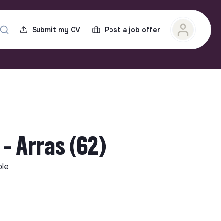
Submit my CV
Post a job offer
- Arras (62)
ble