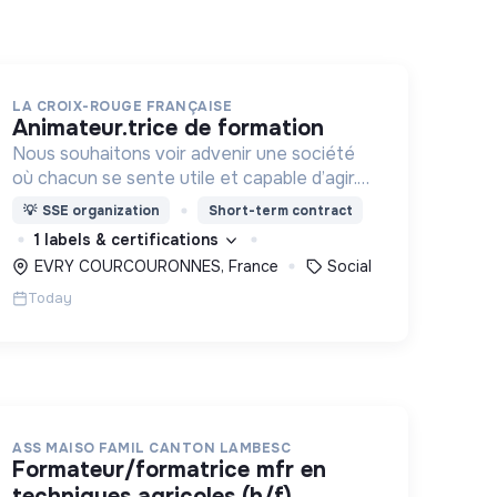
LA CROIX-ROUGE FRANÇAISE
animateur.trice de formation
Nous souhaitons voir advenir une société
où chacun se sente utile et capable d’agir.
Pour cela, nous proposons des moyens et
💡
SSE organization
Short-term contract
des lieux d’engagement innovants et
1 labels & certifications
adaptés à tous.
EVRY COURCOURONNES, France
Social
Today
ASS MAISO FAMIL CANTON LAMBESC
formateur/formatrice mfr en
techniques agricoles (h/f)