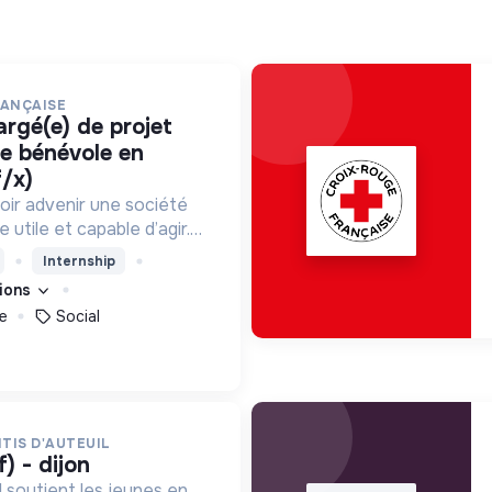
RANÇAISE
ce bénévole en
f/x)
oir advenir une société
utile et capable d’agir.
roposons des moyens et
Internship
ement innovants et
tions
e
Social
TIS D'AUTEUIL
f) - dijon
l soutient les jeunes en