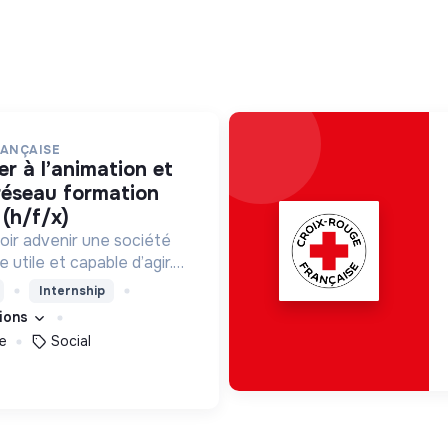
RANÇAISE
 réseau formation
(h/f/x)
oir advenir une société
utile et capable d’agir.
roposons des moyens et
Internship
ement innovants et
tions
e
Social