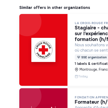
Similar offers in other organizations
LA CROIX-ROUGE F
stagiaire - chargé(e) de projet
sur l’expérien
formation (h/
Nous souhaitons v
où chacun se sente 
Pour cela, nous p
💡
SSE organization
des lieux d’engag
1 labels & certifica
adaptés à tous.
Montrouge, Franc
Today
FONDATION APPREN
formateur (h/
Apprentis d'Auteui