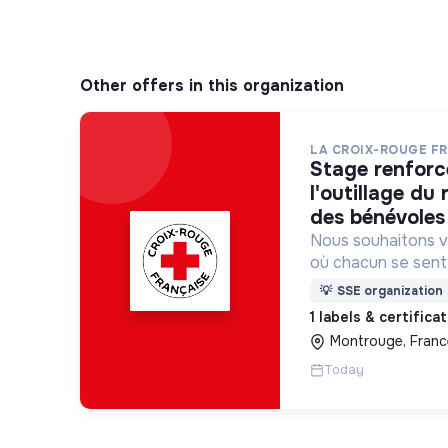
Other offers in this organization
LA CROIX-ROUGE F
stage renforcer à l’animation et
l'outillage du
des bénévoles 
Nous souhaitons v
où chacun se sente 
Pour cela, nous p
💡
SSE organization
des lieux d’engag
1 labels & certifica
adaptés à tous.
Montrouge, Franc
Today