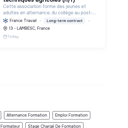
Cette association forme des jeunes et
adultes en alternance, du collège au post-
bac, aux métiers liés à la nature, l'agriculture
France Travail
Long-term contract
et l'environnement, favorisant la transition
13 - LAMBESC, France
écologique et l'épanouisse...
Today
Alternance Formation
Emploi Formation
 Formateur
Stage Chargé De Formation