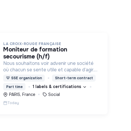
LA CROIX-ROUGE FRANÇAISE
moniteur de formation
secourisme (h/f)
Nous souhaitons voir advenir une société
où chacun se sente utile et capable d’agir.
Pour cela, nous proposons des moyens et
💡
SSE organization
Short-term contract
des lieux d’engagement innovants et
1 labels & certifications
Part time
adaptés à tous.
PARIS, France
Social
Today