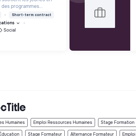
rs des programmes
ion, de formation et
Short-term contract
eur permettre de devenir
ications
s femmes debout.
Social
cTitle
ces Humaines
Emploi Ressources Humaines
Stage Formation
Éducation
Stage Formateur
Alternance Formateur
Emploi