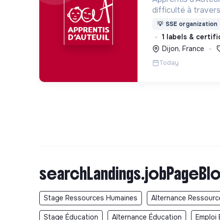
difficulté à trave
d’accueil, d’éducat
💡
SSE organization
d’insertion pour l
1 labels & certif
des hommes et de
Dijon, France
Today
searchLandings.jobPageBlo
Stage Ressources Humaines
Alternance Ressour
Stage Éducation
Alternance Éducation
Emploi 