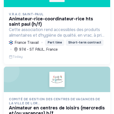
V.R.A.C. SAINT-PAUL
animateur-rice-coordinateur-rice hts
saint paul (h/f)
Cette association rend accessibles des produits
alimentaires et d'hygiène de qualité, en vrac, à prix
solidaires, aux habitants des quartiers prioritaires.
France Travail
Part time
Short-term contract
Elle favorise le lien social, l'écologie et ...
974 - ST PAUL, France
Today
COMITÉ DE GESTION DES CENTRES DE VACANCES DE
LA VILLE DE LOR...
animateur en centres de loisirs (mercredis
et/ou vacances) h/f