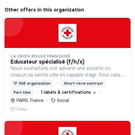
Other offers in this organization
LA CROIX-ROUGE FRANÇAISE
educateur spécialisé (f/h/x)
Nous souhaitons voir advenir une société où
chacun se sente utile et capable d’agir. Pour cela,
nous proposons des moyens et des lieux
💡
SSE organization
Short-term contract
d’engagement innovants et adaptés à tous.
1 labels & certifications
Part time
PARIS, France
Social
Today