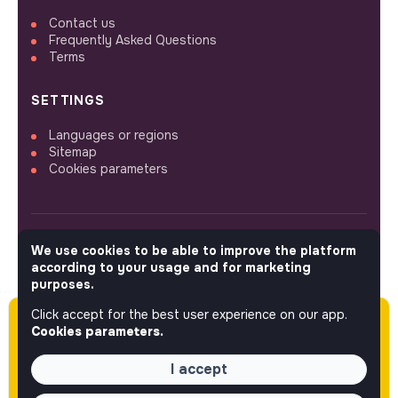
Contact us
Frequently Asked Questions
Terms
SETTINGS
Languages or regions
Sitemap
Cookies parameters
We use cookies to be able to improve the platform
FOLLOW US
according to your usage and for marketing
purposes.
Click accept for the best user experience on our app.
Please note this job was posted over 60 days
© 2026 jobs that makesense.
Cookies parameters.
ago (04-10-2026) and may or may not have
expired.
I accept