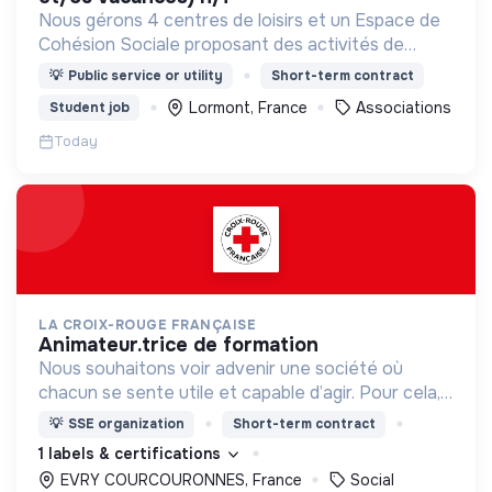
Nous gérons 4 centres de loisirs et un Espace de
Cohésion Sociale proposant des activités de
Français Langue Étrangère (FLE),
💡
Public service or utility
Short-term contract
d’accompagnement à la scolarité (CLAS) et
Lormont, France
Associations
Student job
d’accès aux droits.
Today
LA CROIX-ROUGE FRANÇAISE
animateur.trice de formation
Nous souhaitons voir advenir une société où
chacun se sente utile et capable d’agir. Pour cela,
nous proposons des moyens et des lieux
💡
SSE organization
Short-term contract
d’engagement innovants et adaptés à tous.
1 labels & certifications
EVRY COURCOURONNES, France
Social