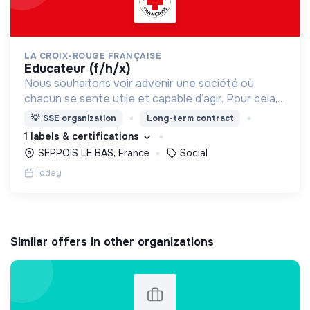
LA CROIX-ROUGE FRANÇAISE
educateur (f/h/x)
Nous souhaitons voir advenir une société où
chacun se sente utile et capable d’agir. Pour cela,
nous proposons des moyens et des lieux
💡
SSE organization
Long-term contract
d’engagement innovants et adaptés à tous.
1 labels & certifications
SEPPOIS LE BAS, France
Social
Today
Similar offers in other organizations