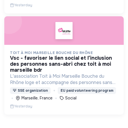
Yesterday
TOIT À MOI MARSEILLE BOUCHE DU RHÔNE
vsc - favoriser le lien social et l’inclusion
des personnes sans-abri chez toit à moi
marseille bdr
L'association Toit à Moi Marseille Bouche du
Rhône loge et accompagne des personnes sans
abris vers un avenir sans rue.
💡
SSE organization
EU paid volunteering program
Marseille, France
Social
Yesterday