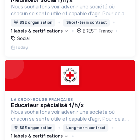
médiateur social f/h/x
Nous souhaitons voir advenir une société où
chacun se sente utile et capable d’agir. Pour cela,
nous proposons des moyens et des lieux
💡
SSE organization
Short-term contract
d’engagement innovants et adaptés à tous.
1 labels & certifications
BREST, France
Social
Today
LA CROIX-ROUGE FRANÇAISE
educateur spécialisé f/h/x
Nous souhaitons voir advenir une société où
chacun se sente utile et capable d’agir. Pour cela,
nous proposons des moyens et des lieux
💡
SSE organization
Long-term contract
d’engagement innovants et adaptés à tous.
1 labels & certifications