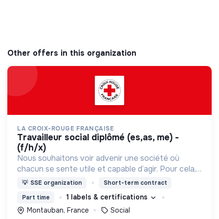
Other offers in this organization
LA CROIX-ROUGE FRANÇAISE
travailleur social diplômé (es,as, me) -
(f/h/x)
Nous souhaitons voir advenir une société où
chacun se sente utile et capable d’agir. Pour cela,
nous proposons des moyens et des lieux
💡
SSE organization
Short-term contract
d’engagement innovants et adaptés à tous.
1 labels & certifications
Part time
Montauban, France
Social