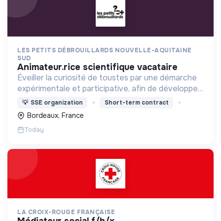
LES PETITS DÉBROUILLARDS NOUVELLE-AQUITAINE
SUD
animateur.rice scientifique vacataire
Éveiller la curiosité de toustes par une démarche
expérimentale et participative, afin de développer
une culture scientifique et l’esprit critique.
💡
SSE organization
Short-term contract
Bordeaux, France
Today
LA CROIX-ROUGE FRANÇAISE