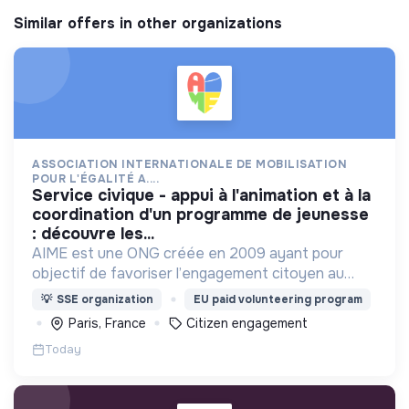
Similar offers in other organizations
ASSOCIATION INTERNATIONALE DE MOBILISATION
POUR L'ÉGALITÉ A....
service civique - appui à l'animation et à la
coordination d'un programme de jeunesse
: découvre les...
AIME est une ONG créée en 2009 ayant pour
objectif de favoriser l’engagement citoyen au
service d’un développement solidaire, durable et
💡
SSE organization
EU paid volunteering program
inclusif.
Paris, France
Citizen engagement
Today