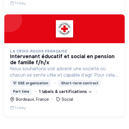
Today
LA CROIX-ROUGE FRANÇAISE
intervenant éducatif et social en pension
de famille f/h/x
Nous souhaitons voir advenir une société où
chacun se sente utile et capable d’agir. Pour cela,
nous proposons des moyens et des lieux
💡
SSE organization
Short-term contract
d’engagement innovants et adaptés à tous.
1 labels & certifications
Part time
Bordeaux, France
Social
Today