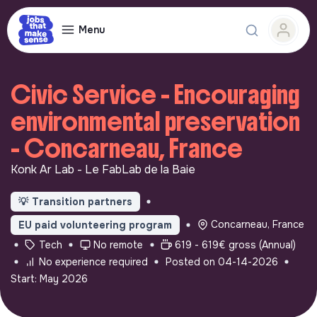
Menu
Civic Service - Encouraging
environmental preservation
- Concarneau, France
Konk Ar Lab - Le FabLab de la Baie
💡
Transition partners
Concarneau, France
EU paid volunteering program
Tech
No remote
619 - 619€ gross (Annual)
No experience required
Posted on 04-14-2026
Start: May 2026