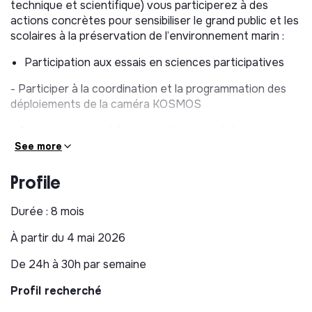
technique et scientifique) vous participerez à des
actions concrètes pour sensibiliser le grand public et les
scolaires à la préservation de l’environnement marin :
Participation aux essais en sciences participatives
- Participer à la coordination et la programmation des
déploiements de la caméra KOSMOS
- Accompagnement à la promotion du volet sciences
participatives auprès des acteurs du territoire
See more
Aider à la conception d'un programme pédagogique
Profile
sur le KOSMOS
Durée : 8 mois
- Participer à la co-construction des ateliers
pédagogiques :
À partir du 4 mai 2026
- Participer à l’animation d'ateliers auprès des jeunes du
De 24h à 30h par semaine
territoire, sur les habitats marins et l'intérêt du
KOSMOS
Profil recherché