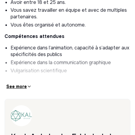
Participer à la diffusion et communication de
Avoir entre 18 et 25 ans.
connaissances auprès d’un large public
Vous savez travailler en équipe et avec de multiples
partenaires.
- Participer à la création de contenus sur les réseaux
Vous êtes organisé et autonome.
sociaux
Compétences attendues
- Participer à des événements grand public pour
promouvoir le projet
Expérience dans l’animation, capacité à s’adapter aux
spécificités des publics
Lien vers la page de la mission : https://www.service-
civique.gouv.fr/trouver-ma-mission/encourager-la-
Expérience dans la communication graphique
preservation-de-lenvironnement-148-
Vulgarisation scientifique
69cb78bbc98eb-69ca7a8c5c58f4413a6b9a03
See more