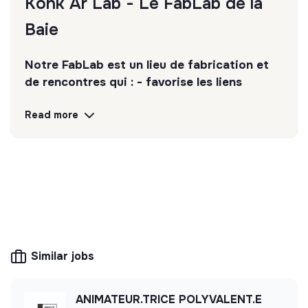
Konk Ar Lab - Le FabLab de la
Baie
Notre FabLab est un lieu de fabrication et
de rencontres qui : - favorise les liens
sociaux - expérimente des solutions
Read more
innovantes pour les transitions majeures -
prône l'apprentissage par le Faire
Discover
Follow
💡
Transition partners
The mission of this structure is to help
Similar jobs
companies and citizens improve their
environmental and social impact. For example,
CSR consulting, training, raising awareness of
ANIMATEUR.TRICE POLYVALENT.E
transition issues, media, etc.