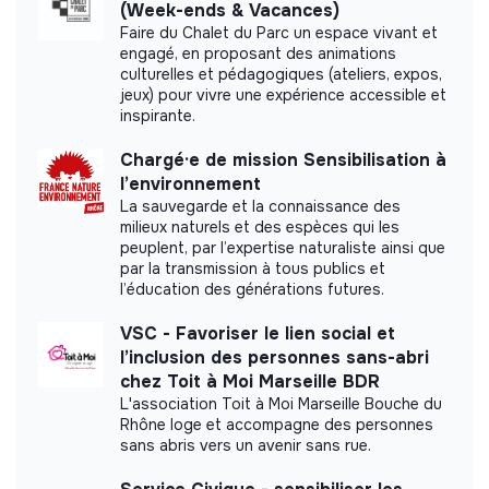
(Week-ends & Vacances)
Faire du Chalet du Parc un espace vivant et
engagé, en proposant des animations
culturelles et pédagogiques (ateliers, expos,
jeux) pour vivre une expérience accessible et
More information
inspirante.
Website
Nonprofit organization
Chargé·e de mission Sensibilisation à
< 15 persons
Tech
l’environnement
La sauvegarde et la connaissance des
milieux naturels et des espèces qui les
peuplent, par l’expertise naturaliste ainsi que
par la transmission à tous publics et
Impact study
l’éducation des générations futures.
Konk Ar Lab - Le FabLab de la Baie did not yet
VSC - Favoriser le lien social et
communicate its impact measurement.
l’inclusion des personnes sans-abri
chez Toit à Moi Marseille BDR
L'association Toit à Moi Marseille Bouche du
Rhône loge et accompagne des personnes
sans abris vers un avenir sans rue.
Labels and certifications