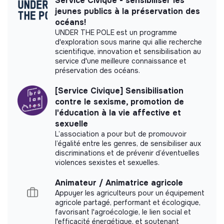
Service Civique - sensibiliser les
This structure did not communicate to us the
jeunes publics à la préservation des
labels or certifications that it was able to obtain.
océans!
UNDER THE POLE est un programme
d'exploration sous marine qui allie recherche
scientifique, innovation et sensibilisation au
service d'une meilleure connaissance et
préservation des océans.
Documents
[Service Civique] Sensibilisation
Did not yet add a transparency document.
contre le sexisme, promotion de
l'éducation à la vie affective et
sexuelle
L’association a pour but de promouvoir
l’égalité entre les genres, de sensibiliser aux
discriminations et de prévenir d’éventuelles
violences sexistes et sexuelles.
Animateur / Animatrice agricole
Appuyer les agriculteurs pour un équipement
agricole partagé, performant et écologique,
favorisant l'agroécologie, le lien social et
l'efficacité énergétique, et soutenant