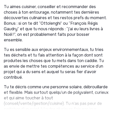
Sourcer et déguster les produits (charcuteries,
fromages, biscuits, conserves…), les réceptionner,
Tu aimes cuisiner, conseiller et recommander des
assurer leur traçabilité et mise en rayon, gérer les
choses à ton entourage, notamment tes dernières
stocks
découvertes culinaires et tes restos prefs du moment.
Bonus : si on te dit “Ottolenghi” ou “François Régis
Aliquoter les produits vrac, assurer la propreté des
Gaudry” et que tu nous réponds : “j’ai eu leurs livres à
bocaux
Noël !”, on est probablement faits pour bosser
Assurer ponctuellement des prestations traiteur en
ensemble.
extérieur (livraison, mise en place, service), que ce
soit en entreprise, chez des particuliers ou sur des
Tu es sensible aux enjeux environnementaux, tu tries
bateaux
tes déchets et tu fais attention à la façon dont sont
produites les choses que tu mets dans ton caddie. Tu
2. Assurer les productions en cuisine
as envie de mettre tes compétences au service d’un
projet qui a du sens et auquel tu seras fier d’avoir
Participer à la production de salades, plats chauds et
contribué.
pièces traiteur
Imaginer des nouvelles recettes, créer et mettre à
Tu te décris comme une personne solaire, débrouillarde
jour les fiches techniques
et flexible. Mais surtout quelqu’un de polyvalent, curieux
Gérer les stocks et la traçabilité des produits frais
et qui aime toucher à tout
pour limiter les pertes et invendus
(conseil/vente/gestion/cuisine). Tu n’as pas peur de
switcher d’un sujet à l’autre plusieurs fois par jour.
Veiller à la propreté de la cuisine et du matériel