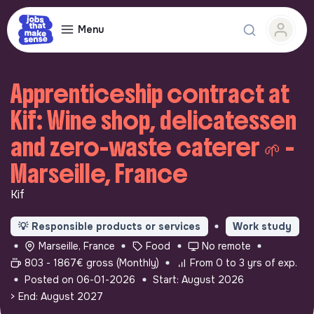
Menu
Apprenticeship contract at
Kif: Wine shop, delicatessen
and zero-waste caterer 🌱 -
Marseille, France
Kif
💡
Responsible products or services
Work study
Marseille, France
Food
No remote
803 - 1867€ gross (Monthly)
From 0 to 3 yrs of exp.
Posted on 06-01-2026
Start: August 2026
> End: August 2027