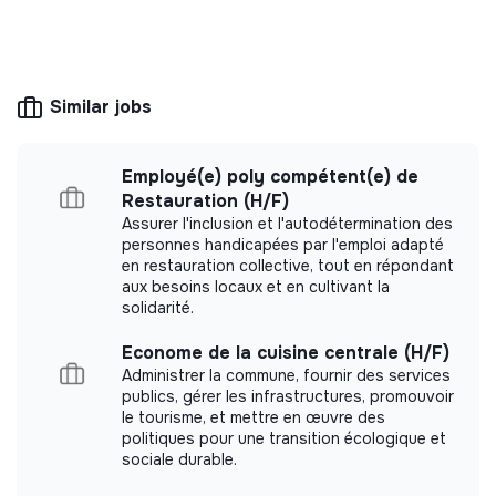
💡
Responsible products or services
boutique de type rencontres et dégustations, en
mettant en avant nos partenaires et producteurs
The company's mission is to design eco-
Proposer des axes de communication et des collabs
responsible products and services aligned with
the needs of the ecological transformation.
avec d’autres commerces
Similar jobs
Contrat proposé
Employé(e) poly compétent(e) de
Apprentissage en alternance sur 12 mois maximum,
Restauration (H/F)
transmettez-nous votre calendrier d’alternance en
More information
Assurer l'inclusion et l'autodétermination des
même temps que votre candidature.
personnes handicapées par l'emploi adapté
Website
Company
en restauration collective, tout en répondant
Démarrage fin août/début septembre.
< 15 persons
Food
aux besoins locaux et en cultivant la
solidarité.
Jours de travail : du mardi au samedi, très
exceptionnellement le dimanche ou le lundi
Econome de la cuisine centrale (H/F)
Administrer la commune, fournir des services
Horaires de travail : flexibles sur planning établis à la
Impact study
publics, gérer les infrastructures, promouvoir
semaine, dans un volume de 35 heures par semaine
le tourisme, et mettre en œuvre des
Kif did not yet communicate its impact
politiques pour une transition écologique et
Rémunération : au taux légal selon âge et année de
sociale durable.
measurement.
formation