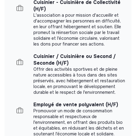
Cuisinier - Cuisinière de Collectivité
Avantages : -20% sur toute la boutique, prime possible
(H/F)
selon les performances, mutuelle prise en charge à 50%
L'association a pour mission d'accueillir et
d'accompagner les personnes en difficulté,
Labels and certifications
en leur offrant hébergement et soutien. Elle
promeut la réinsertion sociale par le travail
This structure did not communicate to us the
solidaire et l'économie circulaire, valorisant
labels or certifications that it was able to obtain.
les dons pour financer ses actions.
Cuisinier / Cuisinière ou Second /
Seconde (H/F)
Offrir des activités sportives et de pleine
Documents
nature accessibles à tous dans des sites
préservés, avec hébergement et restauration
locale, en promouvant le développement
Did not yet add a transparency document.
durable et le respect de l'environnement.
Employé de vente polyvalent (H/F)
Promouvoir un mode de consommation
responsable et respectueux de
l'environnement, en offrant des produits bio
et équitables, en réduisant les déchets et en
soutenant l'économie locale et solidaire.