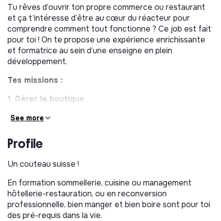
Tu rêves d’ouvrir ton propre commerce ou restaurant
et ça t’intéresse d’être au cœur du réacteur pour
comprendre comment tout fonctionne ? Ce job est fait
pour toi ! On te propose une expérience enrichissante
et formatrice au sein d’une enseigne en plein
développement.
Tes missions :
1. Gérer la boutique
Renseigner le client, assurer sa pleine satisfaction en
See more
identifiant ses attentes et en le conseillant sur les
produits, gérer les encaissements
Profile
Préparer les commandes sur place et à emporter
(vente au détail, plateaux, sandwiches, pique-
Un couteau suisse !
niques…), assurer le service en terrasse en saison
En formation sommellerie, cuisine ou management
Veiller à la propreté et à l’attrait de la boutique,
hôtellerie-restauration, ou en reconversion
entretenir la réserve et le matériel, tenir à jour
professionnelle, bien manger et bien boire sont pour toi
étiquettes et prix
des pré-requis dans la vie.