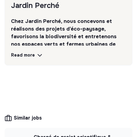
Jardin Perché
Chez Jardin Perché, nous concevons et
réalisons des projets d’éco-paysage,
favorisons la biodiversité et entretenons
nos espaces verts et fermes urbaines de
manière responsable.
Read more
Discover
Follow
💡
Responsible products or services
The company's mission is to design eco-
responsible products and services aligned with
the needs of the ecological transformation.
Similar jobs