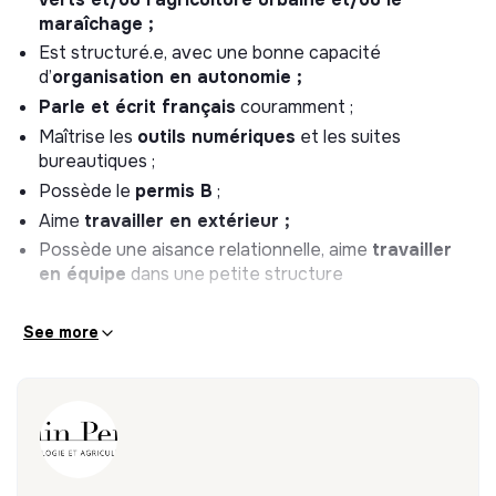
Le siège de la société est à Paris 4e, et la clientèle
maraîchage ;
essentiellement sur Paris
et petite couronne (une
Est structuré.e, avec une bonne capacité
douzaine de sites). Un véhicule utilitaire de société est
d’
organisation en autonomie ;
partagé et disponible pour l’équipe ainsi qu’un vélo cargo
Parle et écrit français
couramment ;
à assistance électrique. Nous privilégions les transports
Maîtrise les
outils numériques
et les suites
en commun, pour toutes nos équipes, lorsque c’est
bureautiques ;
possible.
Possède le
permis B
;
En moyenne : 4 jours sur le terrain et 1 jour au
Aime
travailler en extérieur ;
bureau avec télétravail possible
(généralement le
Possède une aisance relationnelle, aime
travailler
vendredi)
en équipe
dans une petite structure
See more