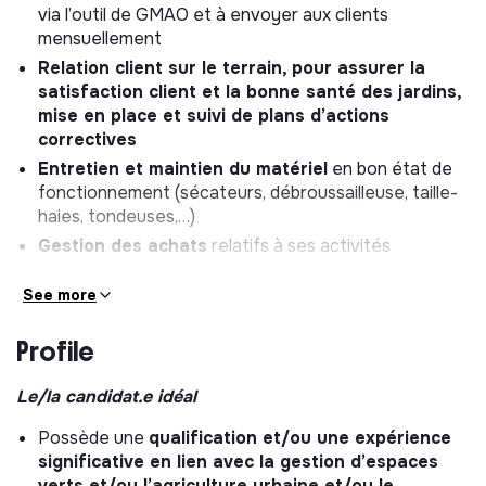
via l’outil de GMAO et à envoyer aux clients
mensuellement
Relation client sur le terrain, pour assurer la
satisfaction client et la bonne santé des jardins,
mise en place et suivi de plans d’actions
correctives
Entretien et maintien du matériel
en bon état de
fonctionnement (sécateurs, débroussailleuse, taille-
haies, tondeuses,…)
Gestion des achats
relatifs à ses activités
Analyse
des alertes et rapports remontés par le
See more
monitoring, en l’absence du Responsable Jardin
Plus exceptionnellement,
appui à la réalisation
et
Profile
gestion
des petits chantiers
en relai du bureau
d’études et
animation
lors d’ateliers et
Le/la candidat.e idéal
d’évènements
Possède une
qualification et/ou une expérience
Le ou la
Chargé.e de mission Jardins travaillera au
significative en lien avec la gestion d’espaces
quotidien avec le Responsable Jardin.
verts et/ou l’agriculture urbaine et/ou le