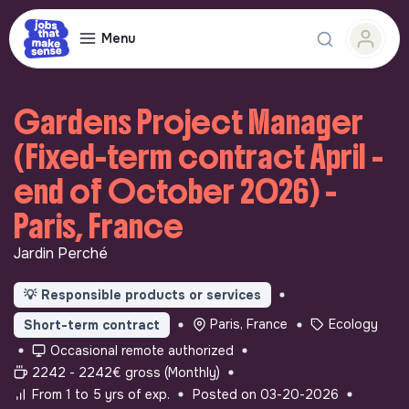
Menu
Gardens Project Manager
(Fixed-term contract April -
end of October 2026) -
Paris, France
Jardin Perché
💡
Responsible products or services
Paris, France
Ecology
Short-term contract
Occasional remote authorized
2242 - 2242€ gross (Monthly)
From 1 to 5 yrs of exp.
Posted on 03-20-2026