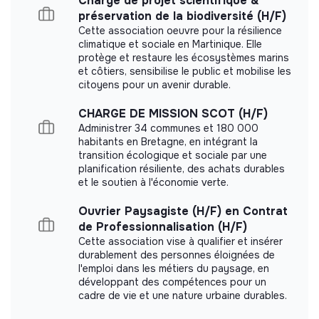
Chargé de projet scientifique &
préservation de la biodiversité (H/F)
More information
Cette association oeuvre pour la résilience
climatique et sociale en Martinique. Elle
Website
Company
protège et restaure les écosystèmes marins
< 15 persons
Ecology
et côtiers, sensibilise le public et mobilise les
citoyens pour un avenir durable.
CHARGE DE MISSION SCOT (H/F)
Administrer 34 communes et 180 000
Impact study
habitants en Bretagne, en intégrant la
transition écologique et sociale par une
Jardin Perché did not yet communicate its impact
planification résiliente, des achats durables
et le soutien à l'économie verte.
measurement.
Ouvrier Paysagiste (H/F) en Contrat
de Professionnalisation (H/F)
Cette association vise à qualifier et insérer
durablement des personnes éloignées de
Labels and certifications
l'emploi dans les métiers du paysage, en
développant des compétences pour un
This structure did not communicate to us the
cadre de vie et une nature urbaine durables.
labels or certifications that it was able to obtain.