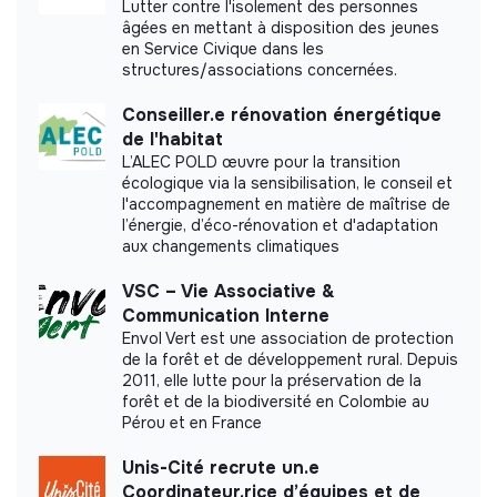
Lutter contre l'isolement des personnes
âgées en mettant à disposition des jeunes
Impact study
en Service Civique dans les
structures/associations concernées.
ISB ECO-LOGIS did not yet communicate its
Conseiller.e rénovation énergétique
impact measurement.
de l'habitat
L’ALEC POLD œuvre pour la transition
écologique via la sensibilisation, le conseil et
l'accompagnement en matière de maîtrise de
l’énergie, d’éco-rénovation et d'adaptation
Labels and certifications
aux changements climatiques
This structure did not communicate to us the
VSC – Vie Associative &
labels or certifications that it was able to obtain.
Communication Interne
Envol Vert est une association de protection
de la forêt et de développement rural. Depuis
2011, elle lutte pour la préservation de la
forêt et de la biodiversité en Colombie au
Documents
Pérou et en France
Did not yet add a transparency document.
Unis-Cité recrute un.e
Coordinateur.rice d’équipes et de