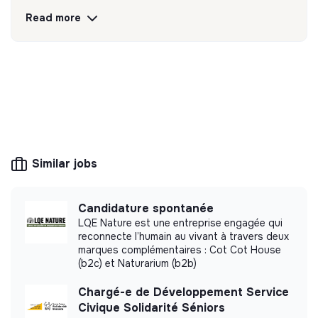
minimisant les pertes de chaleur.
Read more
Discover
Follow
💡
Responsible products or services
The company's mission is to design eco-
responsible products and services aligned with
the needs of the ecological transformation.
Similar jobs
Candidature spontanée
LQE Nature est une entreprise engagée qui
More information
reconnecte l’humain au vivant à travers deux
marques complémentaires : Cot Cot House
Website
Company
(b2c) et Naturarium (b2b)
< 15 persons
Ecology
Chargé-e de Développement Service
Civique Solidarité Séniors