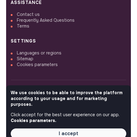
ASSISTANCE
Contact us
Frequently Asked Questions
Terms
SETTINGS
Languages or regions
Sitemap
Cookies parameters
We use cookies to be able to improve the platform
FOLLOW US
according to your usage and for marketing
purposes.
Click accept for the best user experience on our app.
© 2026 jobs that makesense.
Cookies parameters.
I accept