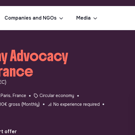
Companies and NGOs
Media
my Advocacy
France
EC)
Paris, France
Circular economy
00€ gross (Monthly)
No experience required
t offer