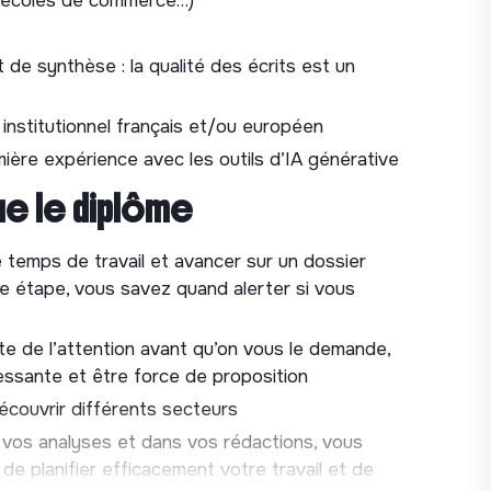
ons thématiques
, écoles de commerce…)
n d’une ou plusieurs
commissions
: préparer les
 de synthèse : la qualité des écrits est un
entre membres, produire les comptes-rendus et
institutionnel français et/ou européen
res
mière expérience avec les outils d’IA générative
ue le diplôme
n
d’événements et webinaires
avec des
nels
temps de travail et avancer sur un dossier
r les prises de parole
e étape, vous savez quand alerter si vous
ELOPPER
ite de l’attention avant qu’on vous le demande,
adre de l’économie circulaire, français et
essante et être force de proposition
écouvrir différents secteurs
ridiques et notes de synthèse
à destination
 vos analyses et dans vos rédactions, vous
de planifier efficacement votre travail et de