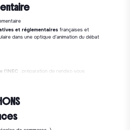
mentaire
lementaire
latives et réglementaires
françaises et
ulaire dans une optique d’animation du débat
e l’INEC
: préparation de rendez-vous
itions, participation à des auditions et groupes
cuteurs clefs
: élus, cabinets, fonctionnaires,
HONS
e position sur les réseaux et auprès de la
nces