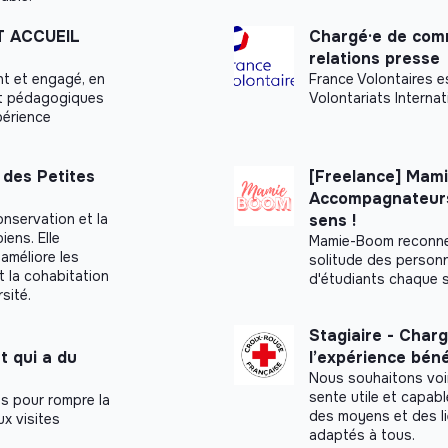
T ACCUEIL
Chargé·e de comm
relations presse
nt et engagé, en
France Volontaires e
et pédagogiques
Volontariats Internat
périence
 des Petites
[Freelance] Mami
Accompagnateurs,
onservation et la
sens !
iens. Elle
Mamie-Boom reconnec
améliore les
solitude des personn
 la cohabitation
d'étudiants chaque 
sité.
s
Stagiaire - Charg
t qui a du
l’expérience bén
Nous souhaitons voi
sente utile et capab
s pour rompre la
des moyens et des l
x visites
adaptés à tous.