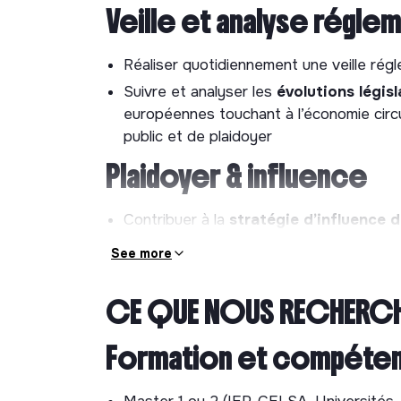
Veille et analyse régle
Réaliser quotidiennement une veille rég
Suivre et analyser les
évolutions légis
européennes touchant à l’économie circ
public et de plaidoyer
Plaidoyer & influence
Contribuer à la
stratégie d’influence d
institutionnels, rédaction de note de pos
See more
de travail parlementaires ou ministériels
Porter des messages auprès d’
interlo
CE QUE NOUS RECHERC
partenaires européens
Diffuser
et faire connaître nos prises d
Formation et compéte
presse