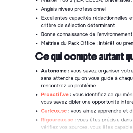
Animation de commissi
Master 1 ou 2 (IEP, CELSA, Universités
Anglais niveau professionnel
Participer à la préparation et l’animatio
Excellentes capacités rédactionnelles et
ordres du jour, faciliter les échanges 
critère de sélection déterminant
livrables
Bonne connaissance de l’environnement 
Événements et webinai
Maîtrise du Pack Office ; intérêt ou pre
Ce qui compte autant q
Contribuer à l’organisation et l’animatio
adhérents et des partenaires institution
Autonome :
vous savez organiser votre 
Préparer des
éléments de langage
pou
sans attendre qu’on vous guide à chaqu
CE QUE VOUS ALLEZ DÉV
rencontrez un problème
Proactif.ve
:
vous identifiez ce qui mér
Une
connaissance opérationnelle
du c
vous savez cibler une opportunité intér
européen
Curieux.se
: vous aimez apprendre et d
La capacité à produire des
analyses ju
Rigoureux.se
:
vous êtes précis.e dans
des décideurs
vérifiez vos sources, vous êtes capable 