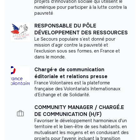
projets d'innovation sociale qui utilisent le
numérique pour participer à la lutte contre la
pauvreté
Impact study
RESPONSABLE DU PÔLE
DÉVELOPPEMENT DES RESSOURCES
idealCO did not yet communicate its impact
Le Secours populaire s’est donné pour
measurement.
mission d’agir contre la pauvreté et
l’exclusion sous ses formes, en France et
dans le monde.
Chargé·e de communication
Labels and certifications
éditoriale et relations presse
France Volontaires est la plateforme
This structure did not communicate to us the
française des Volontariats Internationaux
labels or certifications that it was able to obtain.
d’Echange et de Solidarité.
COMMUNITY MANAGER / CHARGÉ.E
DE COMMUNICATION (H/F)
Favoriser le développement harmonieux d'un
Documents
territoire et le bien-être de ses habitants, en
mutualisant les moyens et en conduisant des
projets pour l'avenir, incluant la transition
Did not yet add a transparency document.