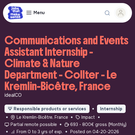
Menu
Communications and Events
Assistant Internship -
Climate & Nature
Department - Collter - Le
Kremlin-Bicêtre, France
idealCO
💡
Responsible products or services
Internship
Le Kremlin-Bicêtre, France
Impact
Partial remote possible
693 - 800€ gross (Monthly)
From 0 to 3 yrs of exp.
Posted on 04-20-2026