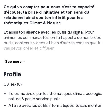
Ce qui va compter pour nous c’est ta capacité
d’écoute, ta prise d’initiative et ton sens du
relationnel ainsi que ton intérêt pour les
thématiques Climat & Nature
Et aussi ton aisance avec les outils du digital. Pour
animer les communautés, on fait appel à de nombreux
outils, contenus vidéos et bien d’autres choses que tu
vas devoir créer et diffuser.
TES MISSIONS :
See more
1. Participer à la communication autour des temps forts
des communautés via
Profile
les réseaux sociaux
Qui es-tu?
les campagnes mailing
Tu es motivé.e par les thématiques climat, écologie,
l’animation des communautés digitales
nature & par le service public
la préparation des supports de communication web
A l’aise avec les outils informatiques, tu sais monter
(mise à jour du site internet, suivi des inscriptions aux