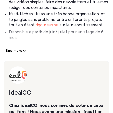
des vidéos simples, faire des newsletters et tu aimes
temps forts)
rédiger des contenus impactants
2. Soutenir les équipes sur les événements et les
Multi-tâches : tu as une très bonne organisation, et
webinaires
tu jongles sans problème entre différents projets
tout en étant
rigoureux.se
sur leur aboutissement.
déployer le plan de communication
Disponible à partir de juin/juillet pour un stage de 6
être support lors des événements idealCO
mois
assurer la communication auprès des intervenants
avant et après l’événement
See more
préparer des éléments de communication digitaux
mais aussi pour l’événement
mise à jour du site internet
3. Préparer les contenus
être force de proposition pour des contenus digitaux
engageants
idealCO
soutien au montage post-prod des webconférences
(montage, suivi des signatures de conventions de
Chez idealCO, nous sommes du côté de ceux
diffusion, etc…)
qui font ! Nous avons une mission : insuffler