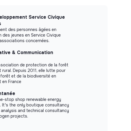
eloppement Service Civique
s
ement des personnes âgées en
n des jeunes en Service Civique
/associations concernées.
ative & Communication
ssociation de protection de la forêt
ural. Depuis 2011, elle lutte pour
 forêt et de la biodiversité en
t en France
ntanée
one-stop shop renewable energy
 It's the only boutique consultancy
 analysis and technical consultancy
ogen projects.