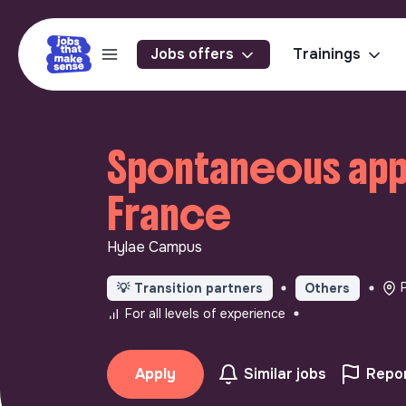
Jobs offers
Trainings
Spontaneous appli
France
Hylae Campus
💡
Transition partners
Others
For all levels of experience
Apply
Similar jobs
Repor