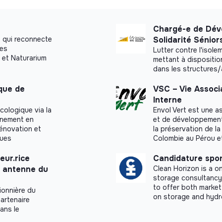
Chargé-e de Dév
 qui reconnecte
Solidarité Sénior
ues
Lutter contre l'isol
 et Naturarium
mettant à dispositio
dans les structures
ique de
VSC – Vie Associ
Interne
cologique via la
Envol Vert est une a
agnement en
et de développement r
rénovation et
la préservation de la
ques
Colombie au Pérou e
eur.rice
Candidature spo
n antenne du
Clean Horizon is a 
storage consultancy.
to offer both market
ionnière du
on storage and hydr
artenaire
dans le