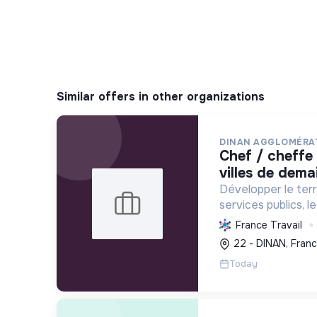
Similar offers in other organizations
DINAN AGGLOMÉRA
chef / cheffe de projet petites
villes de dema
Développer le terri
services publics, 
social et écologiqu
France Travail
villes pour une mei
22 - DINAN, Fran
avenir durable.
Today