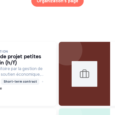
Organization's page
TION
in (h/f)
toire par la gestion de
le soutien économique,
e, et la revitalisation des
Short-term contract
lleure qualité de vie et un
ce