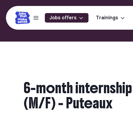
Jobs offers
Trainings
6-month internship
(M/F) - Puteaux