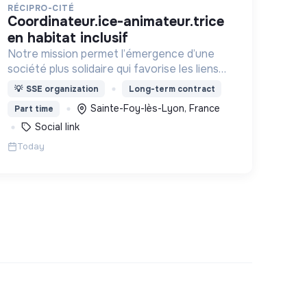
RÉCIPRO-CITÉ
coordinateur.ice-animateur.trice
en habitat inclusif
Notre mission permet l’émergence d’une
société plus solidaire qui favorise les liens
intergénérationnels pour accompagner le
💡
SSE organization
Long-term contract
vieillissement de la population et agir contre
Sainte-Foy-lès-Lyon, France
Part time
le délitement du lien social
Social link
Today