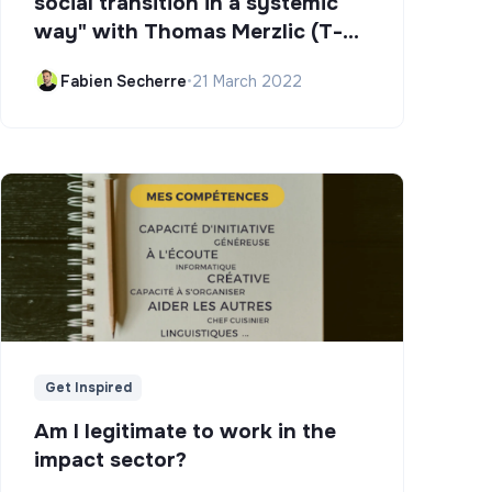
social transition in a systemic
way" with Thomas Merzlic (T-
Campus)
Fabien Secherre
•
21 March 2022
Get Inspired
Am I legitimate to work in the
impact sector?