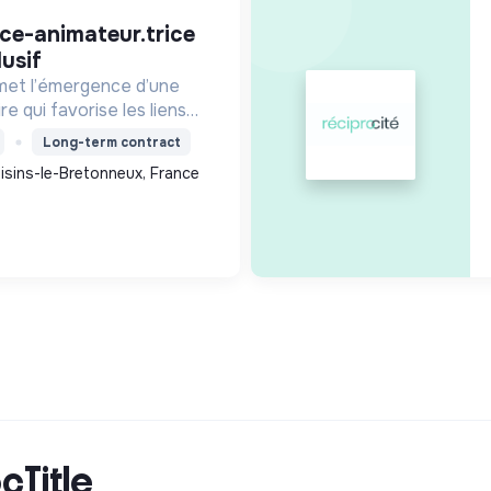
lusif
met l’émergence d’une
re qui favorise les liens
ls pour accompagner le
Long-term contract
a population et agir contre
isins-le-Bretonneux, France
en social
cTitle