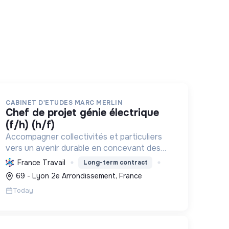
CABINET D'ETUDES MARC MERLIN
chef de projet génie électrique
(f/h) (h/f)
Accompagner collectivités et particuliers
vers un avenir durable en concevant des
infrastructures et solutions innovantes
France Travail
Long-term contract
pour l'eau, l'énergie, les déchets et
69 - Lyon 2e Arrondissement, France
l'aménagement, propulsant la transition ...
Today