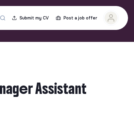
Submit my CV
Post a job offer
nager Assistant