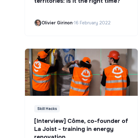
territories: is it the right time?
Olivier Girinon
•
16 February 2022
Skill Hacks
[Interview] Côme, co-founder of
La Joist - training in energy
renovation