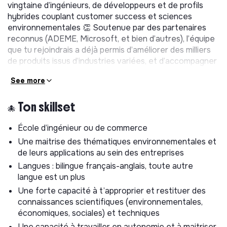
vingtaine d’ingénieurs, de développeurs et de profils
hybrides couplant customer success et sciences
environnementales 👏 Soutenue par des partenaires
reconnus (ADEME, Microsoft, et bien d’autres), l’équipe
que tu rejoindrais a déjà permis d’améliorer des milliers
de produits issus d’industries variées, et d’accompagner
artistes indépendants comme entreprises du CAC 40
See more
dans leur transition !
🎯 Tes missions
🐙 Ton skillset
Mettre ton expertise environnementale au service d’un
École d’ingénieur ou de commerce
monde plus durable te parle ? Alors ce poste est fait
Une maitrise des thématiques environnementales et
pour toi ! Voici quelles seront tes missions :
de leurs applications au sein des entreprises
🔍 Recherche & Développement
Langues : bilingue français-anglais, toute autre
langue est un plus
Contribuer à l’élaboration de méthodologie de calcul
Une forte capacité à t’approprier et restituer des
pour améliorer la finesse des analyses
connaissances scientifiques (environnementales,
environnementales : éco-conception, analyse
économiques, sociales) et techniques
réglementaire, etc.
Une capacité à travailler en autonomie et à maitriser