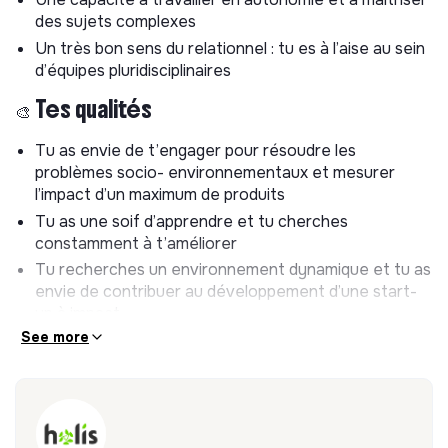
Travailler sur l’automatisation de la collecte et de la
des sujets complexes
vérification de données environnementales
Un très bon sens du relationnel : tu es à l’aise au sein
🥇 Accompagnement client
d’équipes pluridisciplinaires
🎨 Tes qualités
Accompagner le déploiement et l’adoption de Holis
chez nos clients
Tu as envie de t’engager pour résoudre les
Soutenir les utilisateurs dans l’Analyse du Cycle de
problèmes socio- environnementaux et mesurer
Vie de leurs produits et leur stratégie d’éco-
l’impact d’un maximum de produits
conception
Tu as une soif d’apprendre et tu cherches
Former les utilisateurs sur les thématiques d’éco-
constamment à t’améliorer
conception et d’analyses de cycle de vie
Tu recherches un environnement dynamique et tu as
envie de contribuer au développement d’une start-
up à impact
See more
Ces missions te plaisent et te correspondent !
Tu ne remplis pas (forcément) toutes les cases ci-
dessus, mais tu apprends vite et cela ne te fait pas
peur