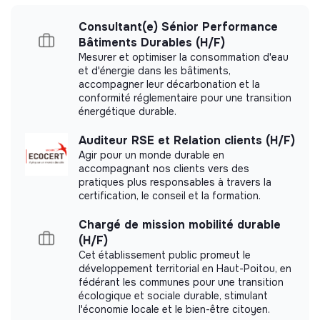
Consultant(e) Sénior Performance
⏳ Le processus de recrutement en 3
Bâtiments Durables (H/F)
étapes
Mesurer et optimiser la consommation d'eau
et d'énergie dans les bâtiments,
More information
📞 Un premier entretien de 15 min
accompagner leur décarbonation et la
conformité réglementaire pour une transition
Website
Company
✍🏼 Un exercice technique en ligne
énergétique durable.
< 15 persons
Ecology
💬 Restitution du cas technique et entretien oral.
Auditeur RSE et Relation clients (H/F)
Agir pour un monde durable en
PS :
One more thing! Before sending in your resume,
accompagnant nos clients vers des
please add to its bottom right corner the number
pratiques plus responsables à travers la
Impact study
related to
Responsible Consumption and
certification, le conseil et la formation.
Production
, one of the 17 United Nations Sustainable
Holis did not yet communicate its impact
Chargé de mission mobilité durable
Development Goals to be achieved by 2030 💡
measurement.
(H/F)
Cet établissement public promeut le
développement territorial en Haut-Poitou, en
fédérant les communes pour une transition
écologique et sociale durable, stimulant
l'économie locale et le bien-être citoyen.
Labels and certifications