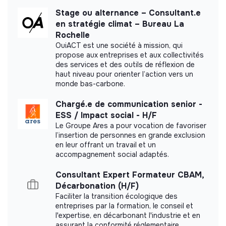
Stage ou alternance – Consultant.e
en stratégie climat – Bureau La
Referenced by Shift Your Job.
Rochelle
OuiACT est une société à mission, qui
Member of the Latitudes community.
propose aux entreprises et aux collectivités
des services et des outils de réflexion de
haut niveau pour orienter l’action vers un
Member of the Mouvement Impact
monde bas-carbone.
France.
Chargé.e de communication senior -
Member of la Fédération de la mode
ESS / Impact social - H/F
circulaire
Le Groupe Ares a pour vocation de favoriser
l’insertion de personnes en grande exclusion
en leur offrant un travail et un
accompagnement social adaptés.
Consultant Expert Formateur CBAM,
Documents
Décarbonation (H/F)
Faciliter la transition écologique des
Did not yet add a transparency document.
entreprises par la formation, le conseil et
l'expertise, en décarbonant l'industrie et en
assurant la conformité réglementaire.