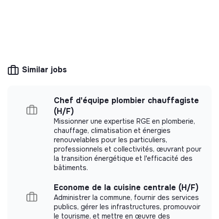
💡
Responsible products or services
The company's mission is to design eco-
responsible products and services aligned with
the needs of the ecological transformation.
Similar jobs
Chef d'équipe plombier chauffagiste
(H/F)
More information
Missionner une expertise RGE en plomberie,
chauffage, climatisation et énergies
Website
Company
renouvelables pour les particuliers,
Between 50 and 250
professionnels et collectivités, œuvrant pour
Energy
employees
la transition énergétique et l'efficacité des
bâtiments.
Econome de la cuisine centrale (H/F)
Administrer la commune, fournir des services
Impact study
publics, gérer les infrastructures, promouvoir
le tourisme, et mettre en œuvre des