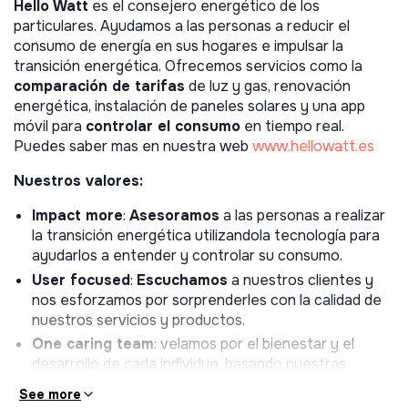
Hello Watt
es el consejero energético de los
particulares. Ayudamos a las personas a reducir el
consumo de energía en sus hogares e impulsar la
transición energética. Ofrecemos servicios como la
comparación de tarifas
de luz y gas, renovación
energética, instalación de paneles solares y una app
móvil para
controlar el consumo
en tiempo real.
Puedes saber mas en nuestra web
www.hellowatt.es
Nuestros valores:
Impact more
:
Asesoramos
a las personas a realizar
la transición energética utilizandola tecnología para
ayudarlos a entender y controlar su consumo.
User focused
:
Escuchamos
a nuestros clientes y
nos esforzamos por sorprenderles con la calidad de
nuestros servicios y productos.
One caring team
: velamos por el bienestar y el
desarrollo de cada individuo, basando nuestras
relaciones en la humildad y la honestidad.
See more