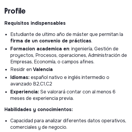
Como
Analista de Operaciones en Prácticas
,
Profile
participarás en proyectos reales dentro de un entorno
joven, dinámico e internacional. Tendrás un rol clave
apoyando la optimización de procesos, las operaciones
Requisitos indispensables
internas, el análisis estratégico de datos y la gestión de
Estudiante de ultimo año de máster que permitan la
proyectos, contribuyendo directamente al crecimiento
firma de un convenio de prácticas
.
y eficiencia de Hello Watt.
Formacion academica en
: ingeniería, Gestión de
Responsabilidades principales
proyectos, Procesos, operaciones, Administración de
Empresas, Economía, o campos afines.
Apoyar la optimización y documentación de
Residir en
Valencia
procesos internos.
Idiomas:
español nativo e inglés intermedio o
Analizar datos operativos y financieros para
avanzado B2,C1,C2
identificar oportunidades de mejora.
Experiencia:
Se valorará contar con al menos 6
Colaborar en la planificación, coordinación y
meses de experiencia previa.
ejecución de proyectos estratégicos para la mejora
operativa y eficiencia.
Habilidades y conocimientos:
Realizar análisis de datos para la toma de decisiones
Capacidad para analizar diferentes datos operativos,
estratégicas.
comerciales y de negocio.
Colaborar en el desarrollo, seguimiento y análisis