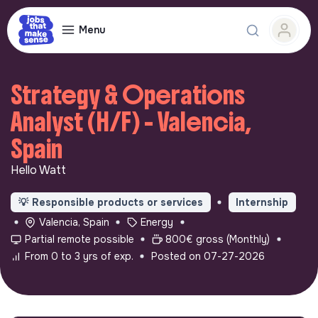
Menu
Strategy & Operations
Analyst (H/F) - Valencia,
Spain
Hello Watt
💡
Responsible products or services
Internship
Valencia, Spain
Energy
Partial remote possible
800€ gross (Monthly)
From 0 to 3 yrs of exp.
Posted on 07-27-2026