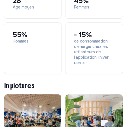
28
45%
Organización y gestión del tiempo para manejar y
Âge moyen
Femmes
priorizar diferentes tareas.
Autonomía y sentido de la responsabilidad
55%
- 15%
Hommes
de consommation
d'énergie chez les
utilisateurs de
l’application l’hiver
dernier
In pictures