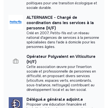
Carried out an internal impact measurement.
politiques pour une transition écologique et
sociale durable.
Read our impact report
ALTERNANCE - Chargé de
coordination dans les services à la
personne (H/F)
Créé en 2007, Petits-fils est un réseau
national d'agences de services à la personne
Labels and certifications
spécialisées dans l'aide à domicile pour les
personnes âgées.
Referenced by Shift Your Job.
Opérateur Polyvalent en Viticulture
(H/F)
Cette association œuvre pour l'insertion
Member of the Mouvement Impact
sociale et professionnelle de personnes en
France.
difficulté, en proposant divers services
(viticulture, espaces verts, encombrants,
sous-traitance, nettoyage) contribuant au
développement local et au lien social.
Documents
Délégué.e général.e adjoint.e
Proposer une éducation financière et