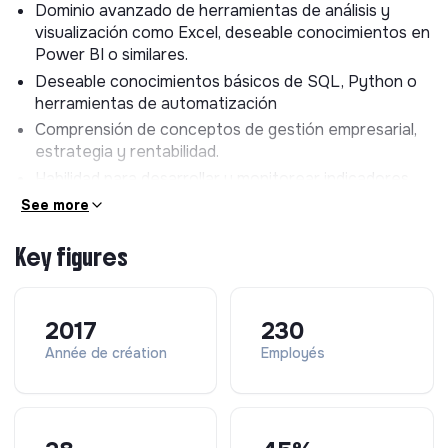
Dominio avanzado de herramientas de análisis y
indicadores (KPIs).
visualización como Excel, deseable conocimientos en
Identificar oportunidades de mejora en flujos de
Power BI o similares.
trabajo y métricas operativas.
Deseable conocimientos básicos de SQL, Python o
Contribuir a la gestión de las relaciones con socios
herramientas de automatización
estratégicos
Comprensión de conceptos de gestión empresarial,
estrategia y rentabilidad.
Habilidad para desarrollar y monitorear indicadores
clave de desempeño (KPIs).
See more
Conocimientos en planificación y control de
proyectos.
Key figures
Soft Skills
Orientación a resultados y actitud proactiva ante los
2017
230
desafíos.
Année de création
Employés
Capacidad de aprendizaje rápido y adaptación a
entornos dinámicos.
Trabajo en equipo y colaboración efectiva con
equipos multidisciplinares.