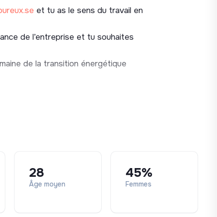
oureux.se
et tu as le sens du travail en
ement de l’offre solaire (nouveaux produits,
ce et de suivi à distance) afin de
sance de l’entreprise et tu souhaites
maine de la transition énergétique
 de l’expérience client
 au long du processus afin d’optimiser les
lon les exigences de rigueur et de réactivité
tion régulière et de proximité avec les
28
45%
inage et d'ambassadeurs pour capitaliser
Âge moyen
Femmes
définissant leurs objectifs et en assurant