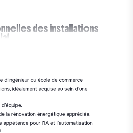
onnelles des installations
lai
tifs opérationnels (chantiers, CA), en
s équipes dans leur réalisation
tion des chantiers et garantir le respect
e d’ingénieur ou école de commerce
-traitance : Développer et piloter le
ions, idéalement acquise au sein d'une
 performances et déployer des processus
d’équipe.
stratégique et opérationnel des
de la rénovation énergétique appréciée.
ion tarifaire au suivi hebdomadaire des
e appétence pour l'IA et l'automatisation
n
timiser les processus de l'ensemble des