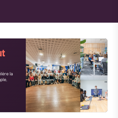
ut
lère la
ple,