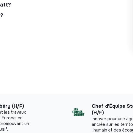
Watt?
 ?
béry (H/F)
Chef d'Équipe St
t les travaux
(H/F)
n Europe, en
Innover pour une agri
n promouvant un
ancrée sur les territ
usif.
l'humain et des éco