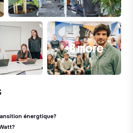
+8 more
s
ransition énergtique?
 Watt?