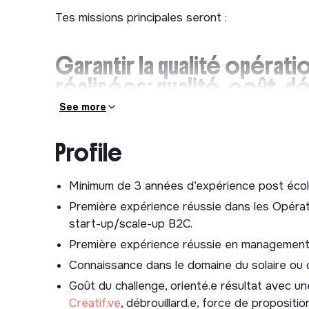
Tes missions principales seront :
Garantir la qualité opérati
réalisées: qualité, coût, dé
See more
Pilotage de la performance : Définir les objec
coordonner le déploiement et accompagner le
Profile
Qualité et conformité : Fixer le cadre d'exécu
des standards de qualité de Hello Watt.
Minimum de 3 années d’expérience post écol
Gestion du réseau de partenaires RGE en sous
Première expérience réussie dans les Opérat
réseau d’artisans partenaires, suivre leurs
start-up/scale-up B2C.
d'accompagnement dédiés.
Première expérience réussie en management 
Achat et chaîne logistique : Assurer le suivi 
Connaissance dans le domaine du solaire ou 
fournisseurs et distributeurs (de la négociat
commandes).
Goût du challenge, orienté.e résultat avec un
Créatif.ve
, débrouillard.e, force de propositio
Excellence opérationnelle : Structurer et op