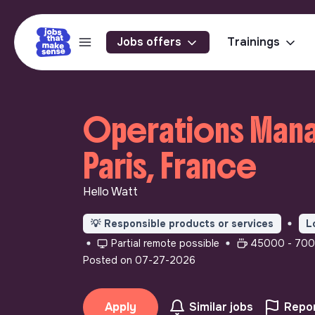
Jobs offers
Trainings
Operations Manag
Paris, France
Hello Watt
💡
Responsible products or services
L
Partial remote possible
45000 - 7000
Posted on 07-27-2026
Apply
Similar jobs
Repor