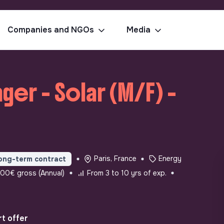
Companies and NGOs
Media
er - Solar (M/F) -
Paris, France
Energy
ong-term contract
0€ gross (Annual)
From 3 to 10 yrs of exp.
t offer