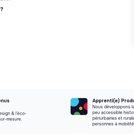
 ?
enus
Apprenti(e) Prod
Nous développons la 
peu accessible histo
esign & l’éco-
périurbaines et rural
ur-mesure.
personnes à mobilité