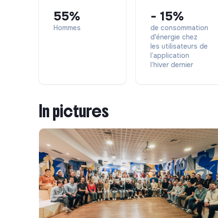
Ta future Stack Outils
55%
- 15%
Design & UI :
Figma
Hommes
de consommation
d'énergie chez
les utilisateurs de
Création & Motion :
Suite Adobe complète (Prem
l’application
Photoshop)
l’hiver dernier
Outils IA :
Google Gemini, Freepik
Organisation & Com interne :
Slack, Notion,
In pictures