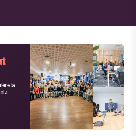
ut
lère la
ple,