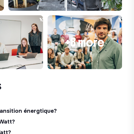
+8 more
s
ransition énergtique?
 Watt?
Watt?