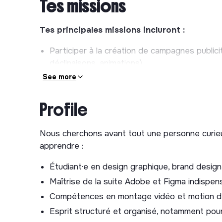
Tes missions
Tes principales missions incluront :
Participer à la création de campagnes public
déclinaisons, animations).
Proposer et tester de nouveaux formats 
See more
performances des campagnes d’acquisitio
Utiliser des outils IA pour produire de no
Profile
Google Gemini, Freepik, Figma, Adobe, CapCu
Nous cherchons avant tout une personne curieus
Concevoir des visuels statiques et animés pou
apprendre :
newsletters, campagnes publicitaires, RP, etc.
Concevoir et mettre à jour des infographies
Étudiant·e en design graphique, brand desig
Contribuer à l’évolution et à la consolidation 
Maîtrise de la suite Adobe et Figma indispen
Participer à la veille créative, au benchmark
Compétences en montage vidéo et motion d
publicitaires.
Esprit structuré et organisé, notamment pour
Faciliter la gestion du contenu sur le site in