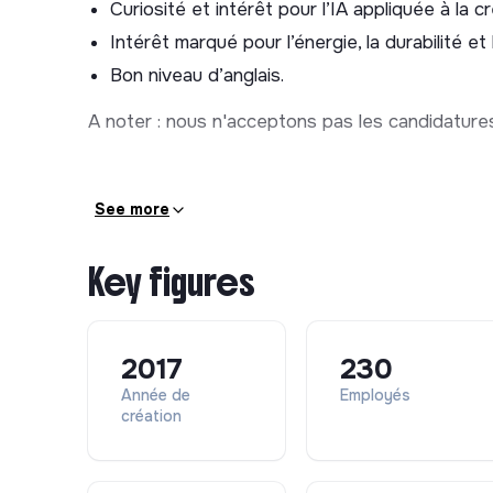
Curiosité et intérêt pour l’IA appliquée à la 
rédacteurs.
Intérêt marqué pour l’énergie, la durabilité et
Bon niveau d’anglais.
Ce que tu apprendras chez
A noter : nous n'acceptons pas les candidature
Développer tes compétences techniques en 
vidéo.
See more
Renforcer tes compétences organisationnelles
et Marketing.
Key figures
Collaborer au sein d’une équipe design pluridi
marketing.
Approfondir ta compréhension de la cohéren
2017
230
créative dans un environnement en croissanc
Contribuer à rendre la transition énergétiqu
Année de
Employés
création
clairs et engageants.