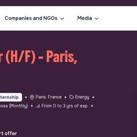
Companies and NGOs
Media
(H/F) - Paris,
Paris, France
Energy
nternship
oss (Monthly)
From 0 to 3 yrs of exp.
t offer