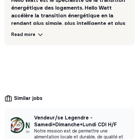
Hello Watt est le spécialiste de la transition
énergétique des logements. Hello Watt
accélère la transition énergétique en la
rendant plus simple, plus intelligente et plus
accessible.
Read more
Discover
Follow
💡
Responsible products or services
The company's mission is to design eco-
responsible products and services aligned with
the needs of the ecological transformation.
Similar jobs
Vendeur/se Legendre -
Samedi+Dimanche+Lundi CDI H/F
More information
Notre mission est de permettre une
alimentation locale et durable, de qualité et
Website
Company