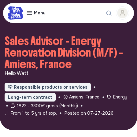
Menu
Sales Advisor - Energy
Renovation Division (M/F) -
Amiens, France
Hello Watt
💡
Responsible products or services
Amiens, France
Energy
Long-term contract
1823 - 3300€ gross (Monthly)
From 1 to 5 yrs of exp.
Posted on 07-27-2026