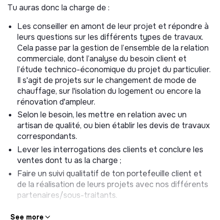
Tu auras donc la charge de :
Les conseiller en amont de leur projet et répondre à
leurs questions sur les différents types de travaux.
Cela passe par la gestion de l’ensemble de la relation
commerciale, dont l’analyse du besoin client et
l’étude technico-économique du projet du particulier.
Il s'agit de projets sur le changement de mode de
chauffage, sur l'isolation du logement ou encore la
rénovation d'ampleur.
Selon le besoin, les mettre en relation avec un
artisan de qualité, ou bien établir les devis de travaux
correspondants.
Lever les interrogations des clients et conclure les
ventes dont tu as la charge ;
Faire un suivi qualitatif de ton portefeuille client et
de la réalisation de leurs projets avec nos différents
partenaires/sous-traitants.
T’occuper de monter les dossiers d’aides avec eux
See more
et les dossiers administratifs liés (demandes mairie