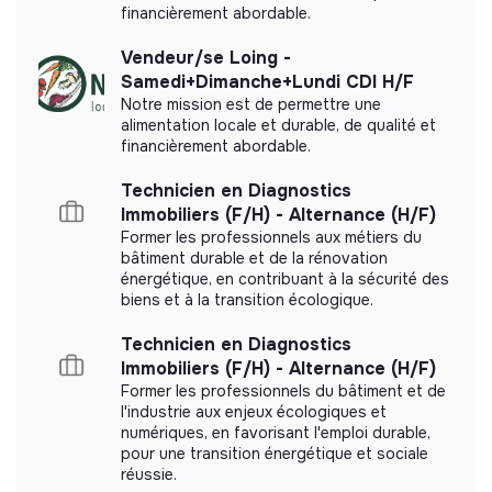
financièrement abordable.
Between 50 and 250
Energy
employees
Vendeur/se Loing -
Samedi+Dimanche+Lundi CDI H/F
Notre mission est de permettre une
alimentation locale et durable, de qualité et
financièrement abordable.
Impact study
Technicien en Diagnostics
Carried out an internal impact measurement.
Immobiliers (F/H) - Alternance (H/F)
Former les professionnels aux métiers du
bâtiment durable et de la rénovation
Read our impact report
énergétique, en contribuant à la sécurité des
biens et à la transition écologique.
Technicien en Diagnostics
Immobiliers (F/H) - Alternance (H/F)
Labels and certifications
Former les professionnels du bâtiment et de
l'industrie aux enjeux écologiques et
numériques, en favorisant l'emploi durable,
Referenced by Shift Your Job.
pour une transition énergétique et sociale
réussie.