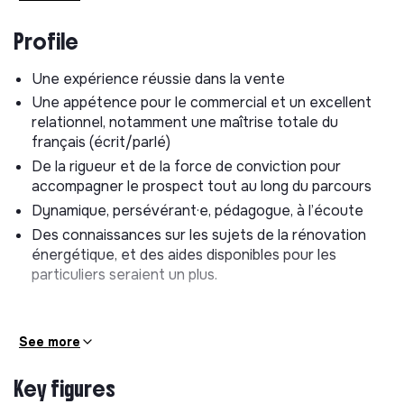
pour le photovoltaïque par exemple)
Profile
En parallèle, tu orientes aussi la discussion vers
d’autres solutions selon le besoin du client : contrats
Une expérience réussie dans la vente
d’électricité et de gaz, autre geste de rénovation ou
d’efficacité énergétique, etc., sans oublier notre
Une appétence pour le commercial et un excellent
application de suivi des consommations
relationnel, notamment une maîtrise totale du
électricité/gaz !
français (écrit/parlé)
De la rigueur et de la force de conviction pour
Rémunération
:
accompagner le prospect tout au long du parcours
Hello Watt s'engage sur le long terme avec ses
Dynamique, persévérant·e, pédagogue, à l’écoute
commerciaux, c'est pourquoi nous proposons
un fixe
Des connaissances sur les sujets de la rénovation
évolutif
et
un variable déplafonné.
énergétique, et des aides disponibles pour les
particuliers seraient un plus.
Salaire fixe brut à partir de 1823,03€/mois
Variable de performance brut : déplafonné, en
fonction du nombre de ventes effectuées !
See more
Nos valeurs :
Key figures
Impact more
: nous accompagnons les particuliers