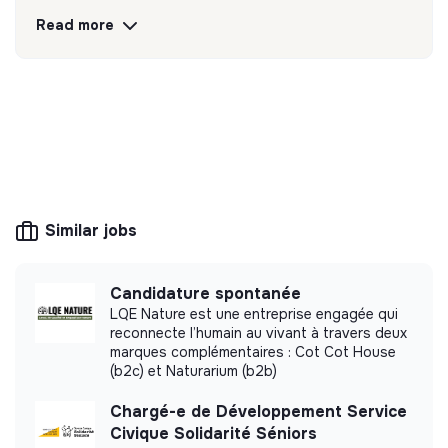
l’Innovation sociale !
Read more
Discover
Follow
💡
Transition partners
The mission of this structure is to help
companies and citizens improve their
environmental and social impact. For example,
Similar jobs
CSR consulting, training, raising awareness of
transition issues, media, etc.
Candidature spontanée
LQE Nature est une entreprise engagée qui
reconnecte l’humain au vivant à travers deux
marques complémentaires : Cot Cot House
More information
(b2c) et Naturarium (b2b)
Website
Unknown
Chargé-e de Développement Service
Marketing /
Civique Solidarité Séniors
< 15 persons
Communication