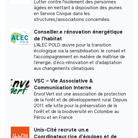
Lutter contre l'isolement des personnes
âgées en mettant à disposition des jeunes
en Service Civique dans les
structures/associations concernées.
Impact study
Conseiller.e rénovation énergétique
de l'habitat
Hamou Bouakkaz did not yet communicate its
L’ALEC POLD œuvre pour la transition
impact measurement.
écologique via la sensibilisation, le conseil et
l'accompagnement en matière de maîtrise de
l’énergie, d’éco-rénovation et d'adaptation
aux changements climatiques
VSC – Vie Associative &
Labels and certifications
Communication Interne
Envol Vert est une association de protection
This structure did not communicate to us the
de la forêt et de développement rural. Depuis
labels or certifications that it was able to obtain.
2011, elle lutte pour la préservation de la
forêt et de la biodiversité en Colombie au
Pérou et en France
Unis-Cité recrute un.e
Documents
Coordinateur.rice d’équipes et de