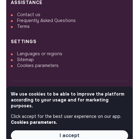
ASSISTANCE
Contact us
Frequently Asked Questions
Terms
SETTINGS
Languages or regions
Sitemap
Cookies parameters
We use cookies to be able to improve the platform
FOLLOW US
according to your usage and for marketing
purposes.
Click accept for the best user experience on our app.
© 2026 jobs that makesense.
Cookies parameters.
I accept