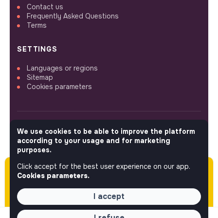
Contact us
Frequently Asked Questions
Terms
SETTINGS
Languages or regions
Sitemap
Cookies parameters
We use cookies to be able to improve the platform
FOLLOW US
according to your usage and for marketing
purposes.
Click accept for the best user experience on our app.
Please note this job was posted over 60 days
© 2026 jobs that makesense.
Cookies parameters.
ago (05-12-2026) and may or may not have
expired.
I accept
I refuse