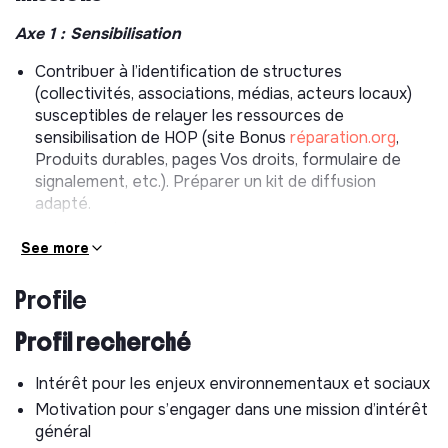
Axe 1 : Sensibilisation
Contribuer à l’identification de structures
(collectivités, associations, médias, acteurs locaux)
susceptibles de relayer les ressources de
sensibilisation de HOP (site Bonus
réparation.org
,
Produits durables, pages Vos droits, formulaire de
signalement, etc.). Préparer un kit de diffusion
adapté.
Participer à la réalisation d’interviews d’acteur·ices
See more
varié·es (citoyen·nes, associations, expert·es) pour le
site Produits durables afin de valoriser des pratiques
Profile
et solutions autour de la réparation.
Contribuer à la rédaction d’articles pour les sites HOP
Profil recherché
et Produits durables, en lien avec le pôle plaidoyer et
communication.
Intérêt pour les enjeux environnementaux et sociaux
Contribuer à la préparation de supports simples de
Motivation pour s’engager dans une mission d’intérêt
diffusion (kits, messages, contenus pédagogiques)
général