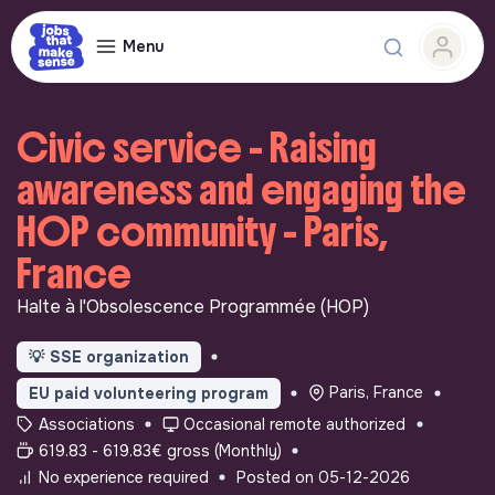
Menu
Civic service - Raising
awareness and engaging the
HOP community - Paris,
France
Halte à l'Obsolescence Programmée (HOP)
💡
SSE organization
Paris, France
EU paid volunteering program
Associations
Occasional remote authorized
619.83 - 619.83€ gross (Monthly)
No experience required
Posted on 05-12-2026