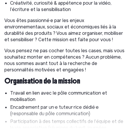
Axe 2 : Animation de la communauté HOP
Créativité, curiosité & appétence pour la vidéo,
l’écriture et la sensibilisation
Participer à la création de contenus vidéo de
sensibilisation pour les réseaux sociaux. Contact et
Vous êtes passionné·e par les enjeux
prise de RDV avec les personnes interviewées.
environnementaux, sociaux et économiques liés à la
Appuyer la communication HOP en lien avec les
durabilité des produits ? Vous aimez organiser, mobiliser
Journées Nationales de la Réparation : valorisation
et sensibiliser ? Cette mission est faite pour vous !
des événements, portraits de réparateurs,
Vous pensez ne pas cocher toutes les cases, mais vous
témoignages des participant·es, etc.
souhaitez monter en compétences ? Aucun problème,
Participer à l’organisation des webinaires adhérent·es
nous sommes avant tout à la recherche de
: invitations, suivi des intervenant·es, calendrier,
personnalités motivées et engagées !
relances et communication.
Organisation de la mission
(le montage et la stratégie éditoriale restent assurés par
l’équipe salariée)
Travail en lien avec le pôle communication et
mobilisation
Axe 3 : Vie associative
Encadrement par un·e tuteur·rice dédié·e
Participer à des événements (festivals, salons,
(responsable du pôle communication)
rencontres) pour faire connaître HOP et ses actions.
Participation à des temps collectifs de l’équipe et de
Contribuer à la diffusion de contenus de
la vie associative (réunions du lundi, journées