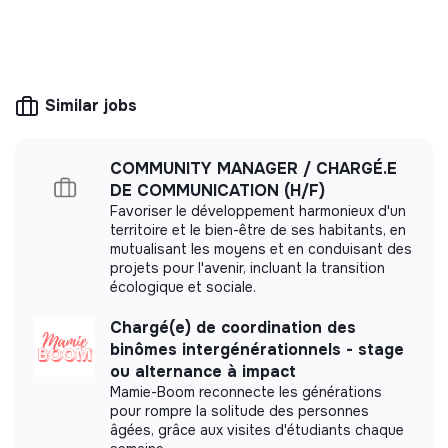
💡
SSE organization
This structure is based on a principle of
Similar jobs
solidarity and social utility: its management is
democratic and participative, and its profit-
making potential is limited. It may be an
COMMUNITY MANAGER / CHARGÉ.E
association, cooperative, foundation, mutual or
ESUS company.
DE COMMUNICATION (H/F)
Favoriser le développement harmonieux d'un
territoire et le bien-être de ses habitants, en
mutualisant les moyens et en conduisant des
projets pour l'avenir, incluant la transition
écologique et sociale.
More information
Chargé(e) de coordination des
Website
Nonprofit organization
binômes intergénérationnels - stage
< 15 persons
Associations
ou alternance à impact
Mamie-Boom reconnecte les générations
pour rompre la solitude des personnes
âgées, grâce aux visites d'étudiants chaque