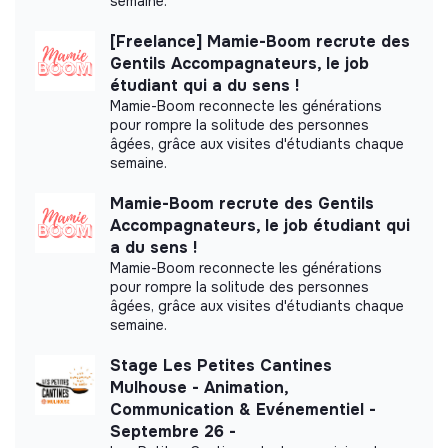
semaine.
Impact study
[Freelance] Mamie-Boom recrute des
Halte à l'Obsolescence Programmée (HOP) did not
Gentils Accompagnateurs, le job
yet communicate its impact measurement.
étudiant qui a du sens !
Mamie-Boom reconnecte les générations
pour rompre la solitude des personnes
âgées, grâce aux visites d'étudiants chaque
semaine.
Labels and certifications
Mamie-Boom recrute des Gentils
Accompagnateurs, le job étudiant qui
Referenced by Shift Your Job.
a du sens !
Mamie-Boom reconnecte les générations
Member of the Latitudes community.
pour rompre la solitude des personnes
âgées, grâce aux visites d'étudiants chaque
semaine.
Stage Les Petites Cantines
Mulhouse - Animation,
Communication & Evénementiel -
Documents
Septembre 26 -