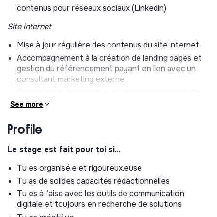
contenus pour réseaux sociaux (Linkedin)
Site internet
Mise à jour régulière des contenus du site internet
Accompagnement à la création de landing pages et
gestion du référencement payant en lien avec un
consultant marketing externe
Propositions de contenus et accompagnement des
expert.es dans la rédaction d'articles de blog et de
See more
livres blancs
Profile
Newsletter mensuelle de Goods to Know :
Le stage est fait pour toi si…
Recueil des contenus auprès de l’équipe
Accompagnement à la rédaction et diffusion
Tu es organisé.e et rigoureux.euse
Tu as de solides capacités rédactionnelles
Evénementiel :
Tu es à l’aise avec les outils de communication
Co-organisation des temps forts externes à
digitale et toujours en recherche de solutions
destination des clients (webinaires, petit-déjeuner,