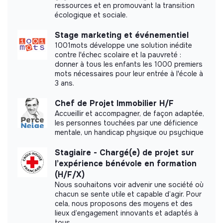
Website
Company
Et plein d’autres avantages : carte ticket restaurant,
ressources et en promouvant la transition
70% de ton pass Tisseo…
< 15 persons
Handicap
écologique et sociale.
Stage marketing et événementiel
1001mots développe une solution inédite
contre l'échec scolaire et la pauvreté :
Impact study
donner à tous les enfants les 1000 premiers
mots nécessaires pour leur entrée à l'école à
3 ans.
GTK did not yet communicate its impact
measurement.
Chef de Projet Immobilier H/F
Accueillir et accompagner, de façon adaptée,
les personnes touchées par une déficience
mentale, un handicap physique ou psychique
Labels and certifications
Stagiaire - Chargé(e) de projet sur
l’expérience bénévole en formation
This structure did not communicate to us the
(H/F/X)
labels or certifications that it was able to obtain.
Nous souhaitons voir advenir une société où
chacun se sente utile et capable d’agir. Pour
cela, nous proposons des moyens et des
lieux d’engagement innovants et adaptés à
tous.