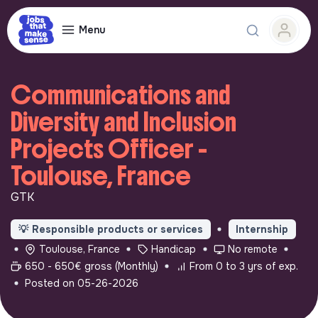
Menu
Communications and
Diversity and Inclusion
Projects Officer -
Toulouse, France
GTK
💡
Responsible products or services
Internship
Toulouse, France
Handicap
No remote
650 - 650€ gross (Monthly)
From 0 to 3 yrs of exp.
Posted on 05-26-2026